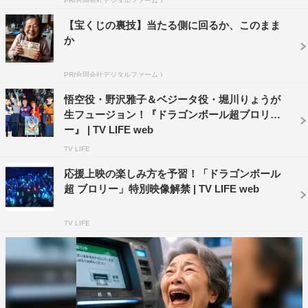
PR(合同会社デジタルファーム )
【宝くじの裏技】当たる側に回るか、このまま
か
PR(合同会社デジタルファーム )
悟空役・野沢雅子＆ベジータ役・堀川りょうが
生フュージョン！『ドラゴンボール超ブロリ
ー』 | TV LIFE web
野沢は、初めて本作の応援上映を体験するファンのため
TV LIFE
に「東映のロゴマークが出た瞬間から『ドラゴンボー
ル！！！』と叫んで盛り上がってくださいね！そして悟空
応援上映の楽しみ方を予習！「ドラゴンボール
超 ブロリー」特別映像解禁 | TV LIFE web
やブロリーと一緒に、自分の叫びたいところで叫んでくだ
さい！」とアドバイス。
TV LIFE
そして特別に野沢も劇場の座席に実際に座り、本編のワ
ンシーンでファンと一緒に応援上映を体験。このサプライ
ズに観客からは歓喜の声が上がった。さらにスペシャルゲ
ストの悟空も登場し、会場を盛り上げた。