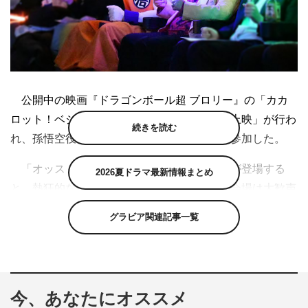
公開中の映画『ドラゴンボール超 ブロリー』の「カカ
ロット！ベジータ！ブロリー！限界突破応援上映」が行わ
続きを読む
れ、孫悟空役のレジェンド声優・野沢雅子が参加した。
「オッス！オラ悟空」のせりふと共に野沢が登場する
2026夏ドラマ最新情報まとめ
と、熱狂的なドラゴンボールファンばかりの会場は大歓声
に包まれた。
グラビア関連記事一覧
野沢自身も「今までの作品で1番の出来」と太鼓判を押
す本作。今回は鑑賞済みの観客も多いということで、事前
にファンから集められた感想に野沢が回答した。
今、あなたにオススメ
圧倒的なバトルシーンが評判の本作だが「バトルが激し