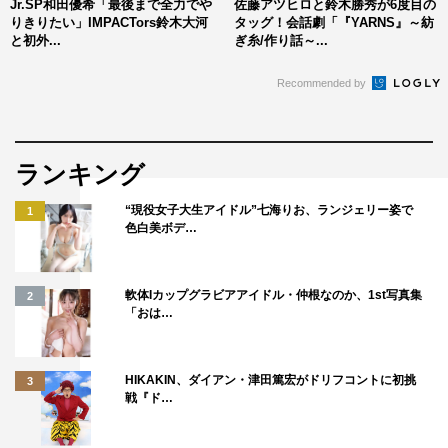
Jr.SP和田優希「最後まで全力でや
佐藤アツヒロと鈴木勝秀が6度目の
3月10日（日）12：00（小林且弥、井澤巧麻）／16：
りきりたい」IMPACTors鈴木大河
タッグ！会話劇「『YARNS』～紡
00（鎌苅健太、井澤巧麻）
と初外...
ぎ糸/作り話～...
チケット一般発売：2月16日（土）前10：00～
Recommended by
ランキング
“現役女子大生アイドル”七海りお、ランジェリー姿で
1
色白美ボデ…
ステージ
小林且弥
辻本祐樹
軟体Iカップグラビアアイドル・仲根なのか、1st写真集
2
「おは…
HIKAKIN、ダイアン・津田篤宏がドリフコントに初挑
3
戦『ド…