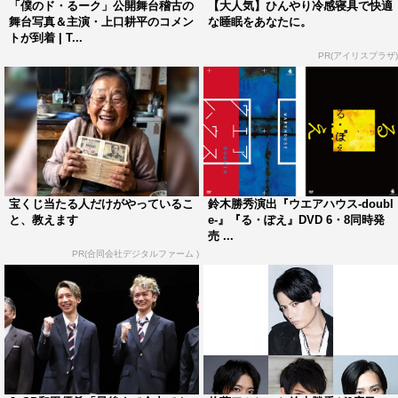
「僕のド・るーク」公開舞台稽古の
【大人気】ひんやり冷感寝具で快適
化されたのかはわからないが、今回もやることにした。
舞台写真＆主演・上口耕平のコメン
な睡眠をあなたに。
トが到着 | T...
鈴木勝秀（suzukatz.）
PR(アイリスプラザ)
「僕のド・るーク」
上演台本・演出：鈴木勝秀
出演：上口耕平、多和田任益、辻本祐樹、小早川俊輔／井
澤巧麻（Wキャスト）、小林且弥／鎌苅健太（Wキャス
ト）
宝くじ当たる人だけがやっているこ
鈴木勝秀演出『ウエアハウス-doubl
と、教えます
e-』『る・ぽえ』DVD 6・8同時発
＜公演日程＞
売 ...
PR(合同会社デジタルファーム )
3月7日（木）～10日（日）オルタナティブシアター
3月7日（木）19：00（小林且弥、小早川俊輔）
3月8日（金）14：00（小林且弥、小早川俊輔）／19：
00（小林且弥、小早川俊輔）
3月9日（土）13：00（鎌苅健太、井澤巧麻）／18：
00（鎌苅健太、井澤巧麻）