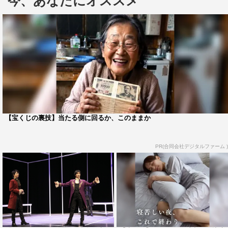
今、あなたにオススメ
性5人の会話劇によって、時には感情的に、時には不条理
に、時には笑いを交えながら描き出す。
チケットは、2月16日（土）前10・00から一般発売開
始。詳細は「る・ひまわり」公式ホームページ（
http://le-
himawari.co.jp/
）をチェック。
＜鈴木勝秀コメント＞
る・ひまわりと組むのは、『僕のリヴァ・る』に続き二度
【宝くじの裏技】当たる側に回るか、このままか
目である。シリーズ化されたのかどうかはわからないが、
前回同様、プロデューサーからお題が出された。
PR(合同会社デジタルファーム )
「ドルーク」「大きな木」「モーツァルトとサリエリ」
「こころ（夏目漱石）」
この4つのキーワードでオムニバスの芝居を作れ。しか
も、今回は短期間の公演にも関わらず、できれば日替りぐ
らいでキャストを入れ替えること。以上。
なかなかこんなオファーはない。面白そうなのでシリーズ