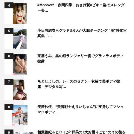
#Mooove!・赤間四季、おさげ髪×ビキニ姿でスレンダ
4
ー美…
小日向結衣らグラドル6人が大胆ポージング “股”特化写
5
真集「…
東雲うみ、黒の紐ランジェリー姿でグラマラスボディ
6
披露
ちとせよしの、レースのセクシー衣装で美ボディ披
7
露 デジタル写…
美澄衿依、“美脚戦士えりいちゃん”に変身してマシュ
8
マロボディ…
相葉雅紀＆ヒロミが“群馬の3大お困りごと”のその後を
9