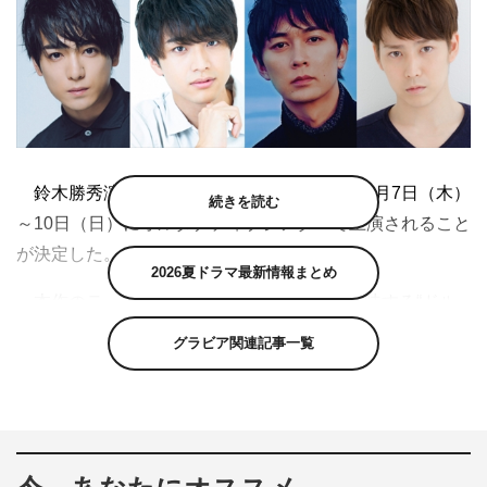
鈴木勝秀演出の舞台「僕のド・るーク」が3月7日（木）
続きを読む
～10日（日）にオルタナティブシアターで上演されること
が決定した。
2026夏ドラマ最新情報まとめ
本作のテーマは、ロシア語で「友達」を意味する“ドル
ーク”。出演者は上口耕平、多和田任益、辻本祐樹、小早
グラビア関連記事一覧
川俊輔／井澤巧麻（Wキャスト）、小林且弥／鎌苅健太
（Wキャスト）。
“モーツァルトとサリエリ”、夏目漱石「こころ」、“木と少
年の物語”を題材にした3つのオムニバスストーリーを、男