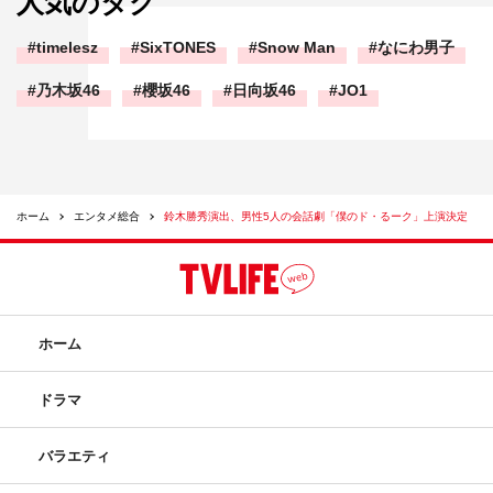
人気のタグ
timelesz
SixTONES
Snow Man
なにわ男子
乃木坂46
櫻坂46
日向坂46
JO1
ホーム
エンタメ総合
鈴木勝秀演出、男性5人の会話劇「僕のド・るーク」上演決定
ホーム
ドラマ
バラエティ