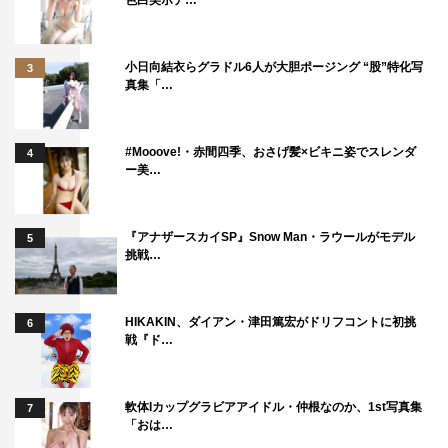
色白美ボデ…
小日向結衣らグラドル6人が大胆ポージング “股”特化写
横浜流星
清原果耶
飯島寛騎
3
真集「…
#Mooove!・赤間四季、おさげ髪×ビキニ姿でスレンダ
4
ー美…
『アナザースカイSP』Snow Man・ラウールがモデル
5
挑戦…
HIKAKIN、ダイアン・津田篤宏がドリフコントに初挑
6
戦『ド…
軟体Iカップグラビアアイドル・仲根なのか、1st写真集
7
「おは…