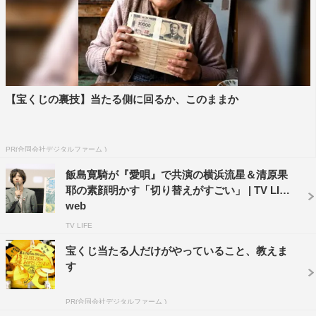
【宝くじの裏技】当たる側に回るか、このままか
PR(合同会社デジタルファーム )
飯島寛騎が『愛唄』で共演の横浜流星＆清原果
耶の素顔明かす「切り替えがすごい」 | TV LIFE
web
TV LIFE
『愛唄 －約束のナクヒト－』
宝くじ当たる人だけがやっていること、教えま
1月25日（金）全国公開
す
出演：横浜流星、清原果耶、飯島寛騎、成海璃子、財前直
PR(合同会社デジタルファーム )
見、富田靖子、中山美穂（特別出演）、中村ゆり、野間口