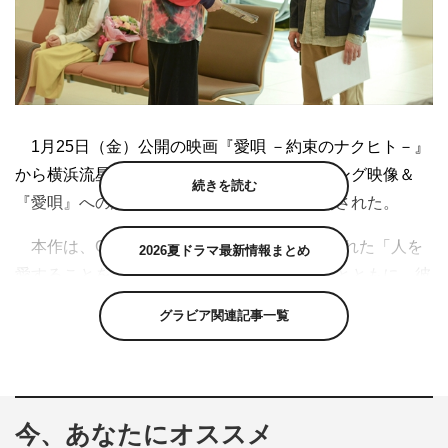
1月25日（金）公開の映画『愛唄 －約束のナクヒト－』
から横浜流星、清原果耶、飯島寛騎のメイキング映像＆
続きを読む
『愛唄』への想いを語るコメント映像が公開された。
本作は、GReeeeNの名曲「愛唄」に込められた「人を
2026夏ドラマ最新情報まとめ
愛することを恐れないで」というメッセージとともに、彼
らのかつての実話エピソードを基にしたオリジナルの青春
グラビア関連記事一覧
物語。GReeeeN自身が脚本を手掛け、『キセキ－あの日
のソビト－』のキャスト・スタッフが再集結した。
恋する勇気を持てないまま大人になった青年
今、あなたにオススメ
が、“友”と“詩”との出会いによって、恋に全力で駆け抜け