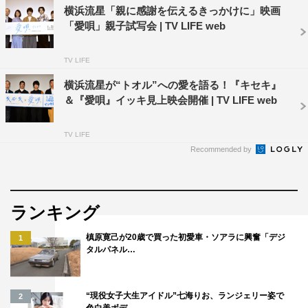
横浜流星「親に感謝を伝えるきっかけに」映画
徹、西銘駿、奥野瑛太
「愛唄」親子試写会 | TV LIFE web
監督：川村泰祐 『のだめカンタービレ 最終楽章 後編』
『L・DK』『海月姫』『きょうのキラ君』ほか
TV LIFE
脚本：GReeeeNと清水匡
横浜流星が“トオル”への愛を語る！『キセキ』
音楽：GReeeeN
＆『愛唄』イッキ⾒上映会開催 | TV LIFE web
主題歌：GReeeeN「約束×No title」（ユニバーサル ミュ
ージック）
TV LIFE
Recommended by
プロデューサー：小池賢太郎『キセキ －あの日のソビト
－』『奇跡』
音楽プロデューサー：JIN
ランキング
配給：東映
槙原寛己が20歳で買った初愛車・ソアラに興奮「デジ
1
公式HP：
aiuta-movie.jp
タルパネル…
“現役女子大生アイドル”七海りお、ランジェリー姿で
2