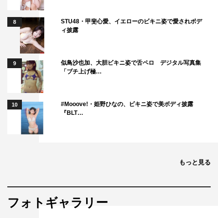
STU48・甲斐心愛、イエローのビキニ姿で愛されボデ
8
ィ披露
似鳥沙也加、大胆ビキニ姿で舌ペロ デジタル写真集
9
「ブチ上げ極…
#Mooove!・姫野ひなの、ビキニ姿で美ボディ披露
10
『BLT…
もっと見る
フォトギャラリー