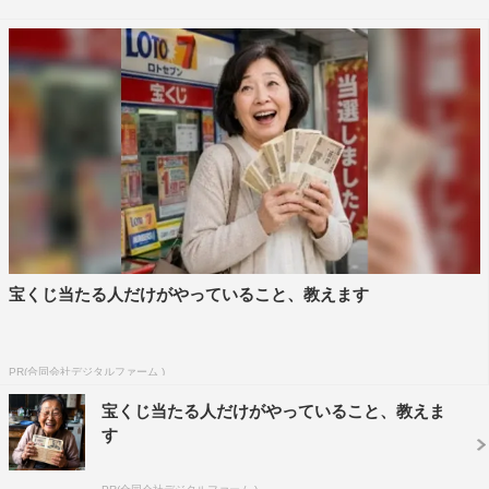
ていくさまを、主演の横浜流星をはじめ、ヒロインの清原
果耶、飯島寛騎ら注目の若手俳優が描き出す。
宝くじ当たる人だけがやっていること、教えます
PR(合同会社デジタルファーム )
宝くじ当たる人だけがやっていること、教えま
メイキング映像は、主人公のトオルを演じる横浜流星と
す
ヒロインの凪役の清原果耶がそろってカメラに向かって見
せる笑顔から始まり、演出で川村泰祐監督に頭を抱えられ