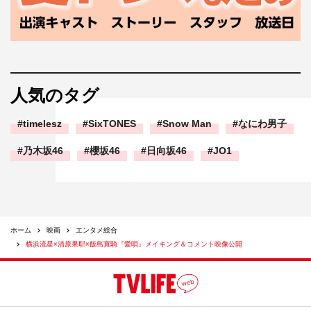
人気のタグ
timelesz
SixTONES
Snow Man
なにわ男子
乃木坂46
櫻坂46
日向坂46
JO1
ホーム
映画
エンタメ総合
横浜流星×清原果耶×飯島寛騎『愛唄』メイキング＆コメント映像公開