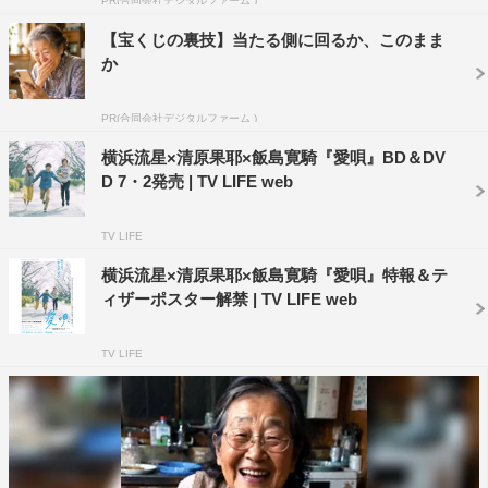
PR(合同会社デジタルファーム )
た横浜がおどけた表情をしたり、清原がカチンコを鳴らす
【宝くじの裏技】当たる側に回るか、このまま
など笑顔があふれる明るい現場が映し出されている。
か
続いて、トオルが通院する病院、制服を着たトオルと凪
PR(合同会社デジタルファーム )
がモニターをチェックする姿、海辺で手をつなぐシーン、
横浜流星×清原果耶×飯島寛騎『愛唄』BD＆DV
トオルの実家がある商店街、龍也が働く楽器店など、さま
D 7・2発売 | TV LIFE web
ざまな舞台を巡っていく。
TV LIFE
そして、作品への想いを、飯島は「かけがえのない存
横浜流星×清原果耶×飯島寛騎『愛唄』特報＆テ
在。素晴らしい作品に出合えた」、清原は「私の人生の中
ィザーポスター解禁 | TV LIFE web
に、凪というキャラクターが組み込まれて生きていけると
いうことは、すごく幸せなことだなと思います」、そして
TV LIFE
横浜は「トオル、凪、龍也の姿が皆さんを勇気づけられた
ら」と語っている。