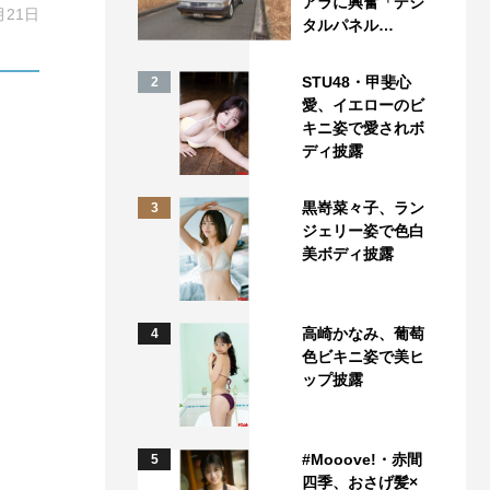
アラに興奮「デジ
月21日
タルパネル…
STU48・甲斐心
2
愛、イエローのビ
キニ姿で愛されボ
ディ披露
黒嵜菜々子、ラン
3
ジェリー姿で色白
美ボディ披露
高崎かなみ、葡萄
4
色ビキニ姿で美ヒ
ップ披露
#Mooove!・赤間
5
四季、おさげ髪×