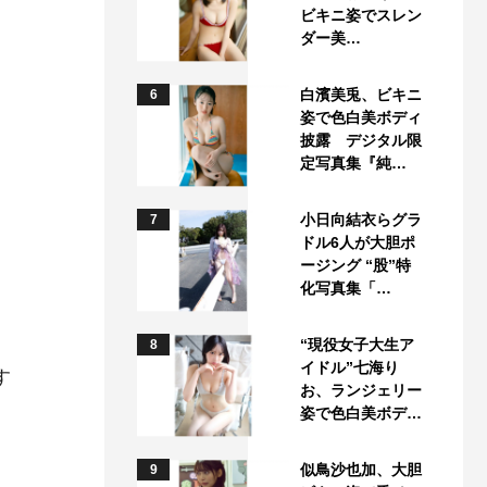
ビキニ姿でスレン
ダー美…
白濱美兎、ビキニ
6
姿で色白美ボディ
披露 デジタル限
定写真集『純…
小日向結衣らグラ
7
ドル6人が大胆ポ
ージング “股”特
化写真集「…
“現役女子大生ア
8
イドル”七海り
す
お、ランジェリー
姿で色白美ボデ…
似鳥沙也加、大胆
9