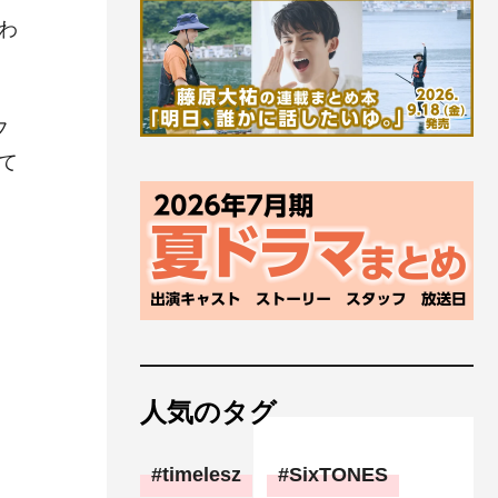
わ
フ
て
人気のタグ
timelesz
SixTONES