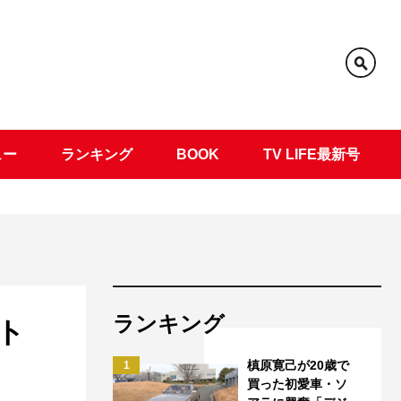
ュー
ランキング
BOOK
TV LIFE最新号
ランキング
ト
槙原寛己が20歳で
1
買った初愛車・ソ