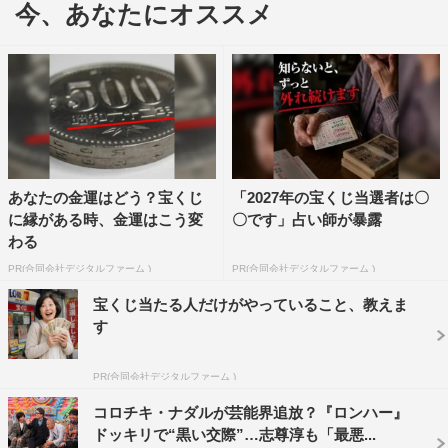
今、あなたにオススメ
ルたちも強力。法政大学アメリカンフットボール部の主将
を務めた経験のある「withB」ことブリリアン・コージら
10人の初参戦メンバーも集結し、アキラ100％の2連覇に
立ちはだかる。
そんな中、コロコロチキチキペッパーズ・ナダルは同じ
スキンヘッドという共通点を持つ品川庄司・品川祐、バイ
あなたの金運はどう？宝くじ
「2027年の宝くじ当選者は〇
きんぐ・小峠英二と“ナダル3兄弟”を結成（？）し、自身
に縁がある時、金運はこう変
〇です」占い師が暴露
のギャグ“やべっぞ”を一緒に披露。先輩2人を従える形と
わる
なり、ご機嫌の“長男”ナダルがさらに「いっちゃって
PR(合同会社デジタルファーム )
PR(合同会社デジタルファーム )
る！」と続ければ、“次男”品川と“三男”小峠も「いっちゃ
宝くじ当たる人だけがやっていること、教えま
ってる！」「やっちゃってる！」と追随し、爆笑をさら
す
う。
PR(合同会社デジタルファーム )
しかし、競技が進むにつれてナダルのギャグに品川も小
コロチキ・ナダルが芸能界追放？『ロンハー』
峠も反応しなくなり、兄弟の絆にほころびが生じ始める。
ドッキリで“黒い交際”…志尊淳も「最悪...
ナダルは小峠のギャグ「なんて日だ！」を自分流にアレン