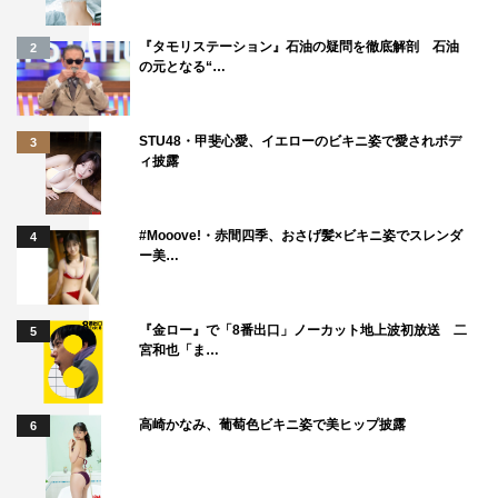
『タモリステーション』石油の疑問を徹底解剖 石油
2
の元となる“…
STU48・甲斐心愛、イエローのビキニ姿で愛されボデ
3
ィ披露
#Mooove!・赤間四季、おさげ髪×ビキニ姿でスレンダ
4
ー美…
『金ロー』で「8番出口」ノーカット地上波初放送 二
5
宮和也「ま…
高崎かなみ、葡萄色ビキニ姿で美ヒップ披露
6