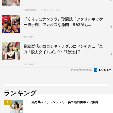
PR(合同会社デジタルファーム )
『くりぃむナンタラ』珍競技「アクリルホッケ
ー選手権」でカオスな激闘 B&ZAIも...
TV LIFE
足立梨花がコロチキ・ナダルにドン引き…『全
力！脱力タイムズ』9・27放送 | T...
TV LIFE
Recommended by
ランキング
黒嵜菜々子、ランジェリー姿で色白美ボディ披露
1