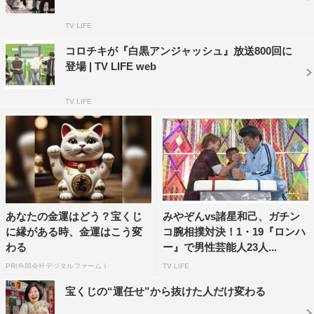
ジしてアピールするが、それにも反応してもらえず、新た
TV LIFE
なギャグを披露するが…。ついには兄弟げんかにまで発展
コロチキが『白黒アンジャッシュ』放送800回に
してしまう。
登場 | TV LIFE web
ほかに、元光GENJI・諸星和己と狩野英孝の“かーく
TV LIFE
ん”対決や、ジャングルポケットのスポーツ担当をかけた
太田博久とおたけの争いもぼっ発。スポーツとは縁がなさ
そうな芸人が驚きの実力を発揮するなど、大盛り上がりを
見せる。
あなたの金運はどう？宝くじ
みやぞんvs諸星和己、ガチン
に縁がある時、金運はこう変
コ腕相撲対決！1・19『ロンハ
わる
ー』で男性芸能人23人...
PR(合同会社デジタルファーム )
TV LIFE
宝くじの“運任せ”から抜けた人だけ変わる