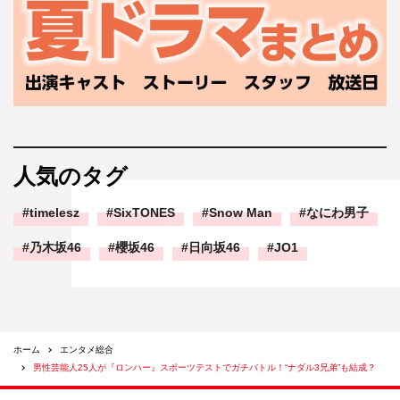
人気のタグ
timelesz
SixTONES
Snow Man
なにわ男子
乃木坂46
櫻坂46
日向坂46
JO1
ホーム
エンタメ総合
男性芸能人25人が『ロンハー』スポーツテストでガチバトル！“ナダル3兄弟”も結成？