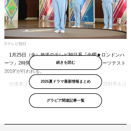
©テレビ朝日
1月25日（金）放送のテレビ朝日系『金曜★ロンドンハ
続きを読む
ーツ』2時間SP（後8・00）で、“ロンハースポーツテスト
2019”が行われる。
2026夏ドラマ最新情報まとめ
出場者は、ロンドンブーツ1号2号の田村淳、田村亮をは
じめとする男性芸能人25人。「50メートル走」「ピッチ
ングサバイバル」「走り高跳び」「アームレスリング」
グラビア関連記事一覧
「チーム対抗リレー」の5種目でガチバトルを繰り広げ
る。
注目は前回総合優勝に輝いたアキラ100％だが、ライバ