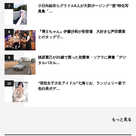
小日向結衣らグラドル6人が大胆ポージング “股”特化写
7
真集「…
『博士ちゃん』伊藤沙莉が初登場 大好きな芦田愛菜
8
とのタッグで…
槙原寛己が20歳で買った初愛車・ソアラに興奮「デジ
9
タルパネル…
“現役女子大生アイドル”七海りお、ランジェリー姿で
10
色白美ボデ…
もっと見る