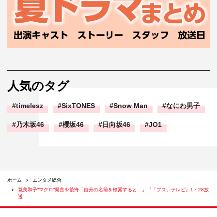
人気のタグ
timelesz
SixTONES
Snow Man
なにわ男子
乃木坂46
櫻坂46
日向坂46
JO1
ホーム
エンタメ総合
筧美和子“マグロ”発言を後悔「自分の名前を検索すると…」『「ブス」テレビ』1・28放
送