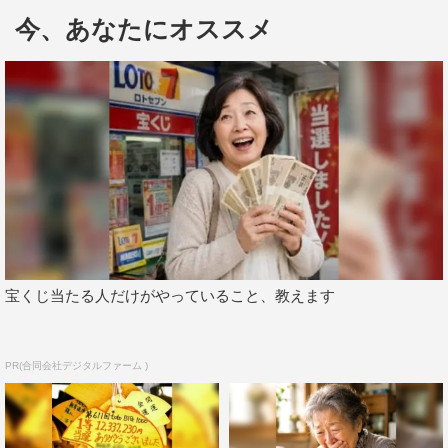
今、あなたにオススメ
宝くじ当たる人だけがやっていること、教えます
久しぶりの登場となる“美人コメンテーター”の筧は「こ
こに来ると、空気に飲まれて、ついポロっと言っちゃう。
自分の名前を検索すると、上位に“マグロ”みたいな…」
PR(合同会社デジタルファーム )
と、以前出演した際の発言の影響を明かし、スタジオに笑
いが起こった。