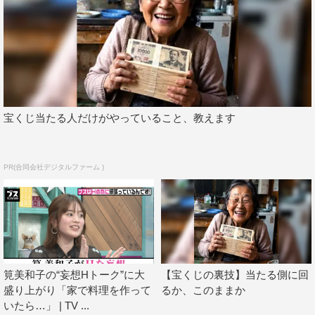
サラリーマンたちも大笑いして、ハイタッチしたりして盛
り上がっていたら、途中から来たOLの女の子が2人いて、
その2人は全然（会話に）入ろうとしないし、全然楽しも
うともしないし、ムスッとして座っているんです。それ
で“チャラそうだよね”とか耳打ちしてきたり。それから2
次会の話になったら“つまらないから一緒に帰ろう”と言わ
宝くじ当たる人だけがやっていること、教えます
れて、楽しめないのを道連れにしようとする。でも私はち
ゃんと断って、2次会に行って（エリートサラリーマン
と）チューしました」と明かし、自称“ブス”メンバーか
PR(合同会社デジタルファーム )
ら、一斉に拍手が湧き起こる。
その他、「実家に帰るたびに、おばあちゃんから『お金
をあげるから整形しなさい』とガチのトーンで言われた」
と話す芸人の新人自称“ブス”も登場する。
筧美和子の“妄想Hトーク”に大
【宝くじの裏技】当たる側に回
AbemaTV『おぎやはぎの「ブス」テレビ』
盛り上がり「家で料理を作って
るか、このままか
放送日程：毎週月曜 後9時～10時
いたら…」 | TV ...