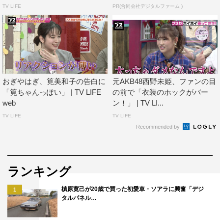
放送チャンネル：AbemaSPECIALチャンネル
TV LIFE
PR(合同会社デジタルファーム )
1月28日（月）放送URL：
https://abema.tv/channels/abema-
special/slots/Bznqr7etxrZ39y
©AbemaTV
おぎやはぎ、筧美和子の告白に
元AKB48西野未姫、ファンの目
「筧ちゃんっぽい」 | TV LIFE
の前で「衣装のホックがバー
web
ン！」 | TV LI...
TV LIFE
TV LIFE
Recommended by
AbemaTV
おぎやはぎ
ニッチェ
ランキング
筧美和子
近藤くみこ
槙原寛己が20歳で買った初愛車・ソアラに興奮「デジ
1
タルパネル…