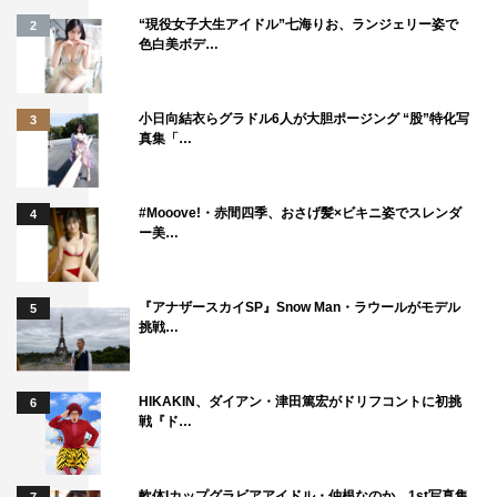
“現役女子大生アイドル”七海りお、ランジェリー姿で
2
色白美ボデ…
小日向結衣らグラドル6人が大胆ポージング “股”特化写
3
真集「…
#Mooove!・赤間四季、おさげ髪×ビキニ姿でスレンダ
4
ー美…
『アナザースカイSP』Snow Man・ラウールがモデル
5
挑戦…
HIKAKIN、ダイアン・津田篤宏がドリフコントに初挑
6
戦『ド…
軟体Iカップグラビアアイドル・仲根なのか、1st写真集