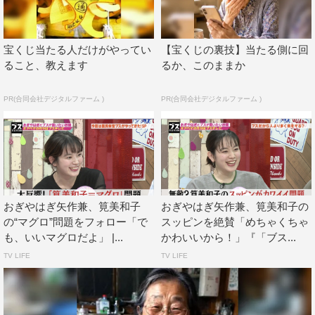
最初のテーマ「ブスから何か頼まれた」では、「カッコ
いい男友達を紹介してと言われた」「化粧品や香水を聞か
れたので教えたら、全部真似された」「バイトを頻繁に代
宝くじ当たる人だけがやってい
【宝くじの裏技】当たる側に回
ること、教えます
るか、このままか
わってと頼んできて、自分は遊びに行っている」などの体
験談が語られる。
PR(合同会社デジタルファーム )
PR(合同会社デジタルファーム )
おぎやはぎ矢作兼、筧美和子
おぎやはぎ矢作兼、筧美和子の
の“マグロ”問題をフォロー「で
スッピンを絶賛「めちゃくちゃ
も、いいマグロだよ」 |...
かわいいから！」『「ブス...
TV LIFE
TV LIFE
近藤は「昔、エリートサラリーマンと愉快な女芸人で合
コンしていた時に、すごく楽しかったんですよ。エリート