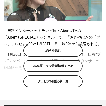
無料インターネットテレビ局・AbemaTVの
「AbemaSPECIALチャンネル」で、『おぎやはぎの「ブ
ス」テレビ』#99が1月28日（月）後9時から放送される。
続きを読む
1月28日は、“美人コメンテーター”に筧美和子、自称“ブ
ス”メンバーに、ニッチェの近藤くみこ、アナウンサーの
2026夏ドラマ最新情報まとめ
花崎阿弓を迎える。
オープニングトークでは、近藤が「CDデビューをさせ
グラビア関連記事一覧
ていただきました」と発表。スタジオの全員が驚く中、近
藤は「ただ、自腹デビューなので…。我々が“デビューし
たい”と持ち込んだら、『いいですよ。でも、ある程度の
量は買い取ってくれ』と言われたんです」と明かす。