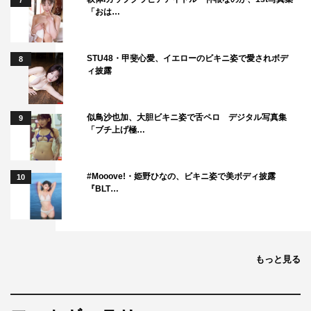
7
「おは…
STU48・甲斐心愛、イエローのビキニ姿で愛されボデ
8
ィ披露
似鳥沙也加、大胆ビキニ姿で舌ペロ デジタル写真集
9
「ブチ上げ極…
#Mooove!・姫野ひなの、ビキニ姿で美ボディ披露
10
『BLT…
もっと見る