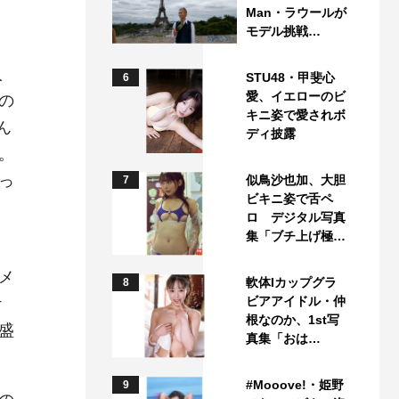
Man・ラウールが
モデル挑戦…
人
STU48・甲斐心
6
愛、イエローのビ
の
キニ姿で愛されボ
ん
ディ披露
。
っ
似鳥沙也加、大胆
7
ビキニ姿で舌ペ
ロ デジタル写真
集「ブチ上げ極…
メ
軟体Iカップグラ
8
ビアアイドル・仲
ケ
根なのか、1st写
盛
真集「おは…
#Mooove!・姫野
9