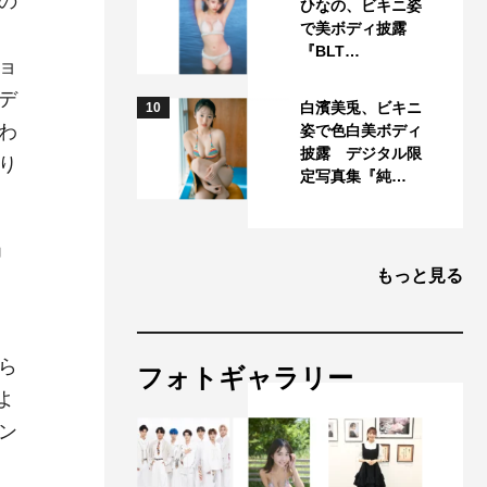
の
ひなの、ビキニ姿
で美ボディ披露
『BLT…
ョ
デ
白濱美兎、ビキニ
10
わ
姿で色白美ボディ
披露 デジタル限
り
定写真集『純…
」
もっと見る
ら
フォトギャラリー
よ
ン