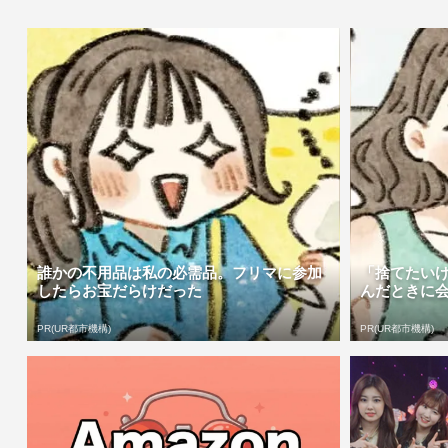
誰かの不用品は私の必需品。フリマに参加
「捨てたい
したらお宝だらけだった
んだときに
PR(UR都市機構)
PR(UR都市機構)