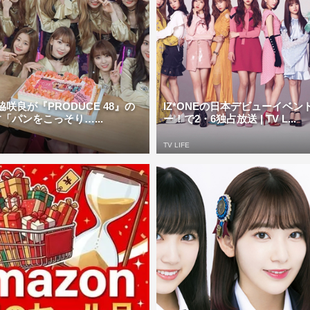
宮脇咲良が『PRODUCE 48』の
IZ*ONEの日本デビューイベント
「パンをこっそり…...
ー！で2・6独占放送 | TV L...
TV LIFE