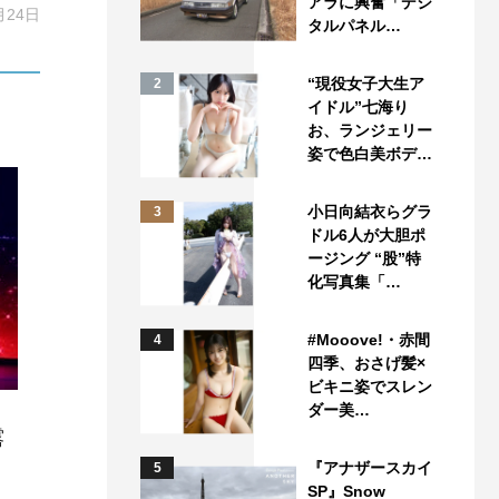
アラに興奮「デジ
月24日
タルパネル…
“現役女子大生ア
2
イドル”七海り
お、ランジェリー
姿で色白美ボデ…
小日向結衣らグラ
3
ドル6人が大胆ポ
ージング “股”特
化写真集「…
#Mooove!・赤間
4
四季、おさげ髪×
ビキニ姿でスレン
ダー美…
露
『アナザースカイ
5
SP』Snow