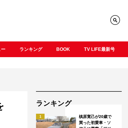
ュー
ランキング
BOOK
TV LIFE最新号
ランキング
を
槙原寛己が20歳で
1
買った初愛車・ソ