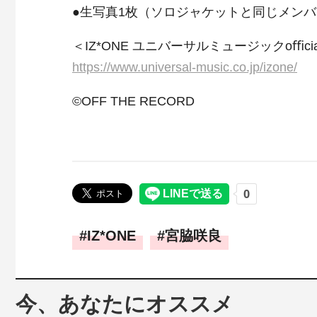
●生写真1枚（ソロジャケットと同じメン
＜IZ*ONE ユニバーサルミュージックoﬃcial 
https://www.universal-music.co.jp/izone/
©OFF THE RECORD
IZ*ONE
宮脇咲良
今、あなたにオススメ