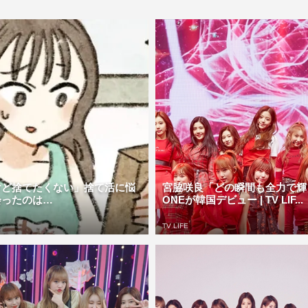
けど捨てたくない」捨て活に悩
宮脇咲良「どの瞬間も全力で輝き
会ったのは…
ONEが韓国デビュー | TV LIF...
TV LIFE