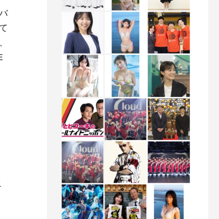
バ
て
、
E
象