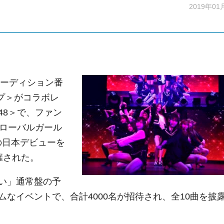
2019年01
オーディション番
ープ＞がコラボレ
48＞で、ファン
グローバルガール
の日本デビューを
催された。
い」通常盤の予
なイベントで、合計4000名が招待され、全10曲を披