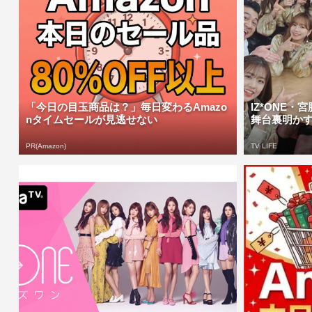
「今日の目玉商品は？」毎日変わるAmazo
IZ*ONE・
nタイムセールが見逃せない
舞台裏明かす
PR(Amazon)
TV LIFE