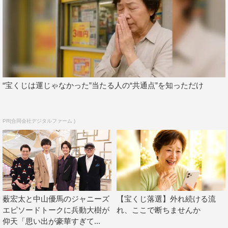
かした。
共演するジャニーズJr.でTravis Japanの七五三掛龍也に
ついては、「七五三掛君は僕がジュニアだったころよりも
歴が長いし、グループとしてもいろんな経験をしている。
この舞台でもたくさんのことを吸収して、Travis Japan
“宝くじは運じゃなかった”当たる人の“共通点”を知っただけ
にもっと大きなグループになってほしい」とエール。ドラ
マ『犬神家の一族』で共演した生瀬勝久から大阪の名店を
たくさん教えてもらったそうで、「七五三掛君を連れて行
PR(合同会社デジタルファーム )
きたいと思います！」と先輩としての顔をのぞかせた。
会見の最後には、この日が20代最後となる薮のバースデ
ーを祝うバースデーケーキがサプライズで登場。記者やス
タッフからバースデーソングの合唱で祝われると、いつも
薮宏太と中山優馬のジャニーズ
【宝くじ落選】外れ続ける流
の柔和な表情をさらに崩して満面の笑み。ボクシングのリ
エピソードトークに兵動大樹が
れ、ここで断ちませんか
ングをモチーフに、薮の写真入りプレートやチョコレート
仰天「思い出が豪華すぎて...