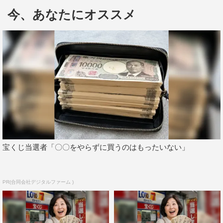
Hey!Say!JUMPをもっと応援したいと思ってもらえるよう
今、あなたにオススメ
な舞台にできたら」と意気込んだ。
薮が演じるハルは、病を乗り越えてボクシングに挑戦す
る青年。役柄に共感できるところを聞かれると、「友人た
ちと天体観測をするシーンで、星を見てハルはウンチクを
話すんです。僕も豆知識や余談的なことを話すことがある
ので、そこは似ているなって」と笑顔で分析。普段から星
空を見上げることも多いと明かし、「星空アプリを見なが
ら“冬は空気が澄んでいるから星が見えるな～”って思った
りしています」とロマンチックな一面をのぞかせた。
宝くじ当選者「〇〇をやらずに買うのはもったいない」
栗山民也演出の舞台については、「少年隊の東山（紀
之）さんから、“栗山さんの舞台やるんだって？ 栗山さ
PR(合同会社デジタルファーム )
んについて行けば大丈夫だから”ってお言葉をいただい
て。舞台に出演することを知っていただいてすごく嬉しか
ったです」と、先輩からの励ましに思わずテンションも上