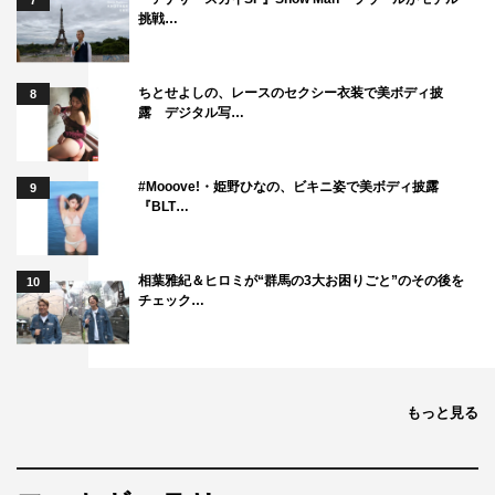
7
挑戦…
ちとせよしの、レースのセクシー衣装で美ボディ披
8
露 デジタル写…
#Mooove!・姫野ひなの、ビキニ姿で美ボディ披露
9
『BLT…
相葉雅紀＆ヒロミが“群馬の3大お困りごと”のその後を
10
チェック…
もっと見る