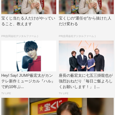
がったという。
ボクシングを題材にしていることもあって大好きな脂ギ
宝くじ当たる人だけがやってい
宝くじの“運任せ”から抜けた人
トギト系のとんこつラーメンも封印しているという薮。
ること、教えます
だけ変わる
「（メンバーが）僕が節制しているのを知っているので、
ご飯に全然誘ってくれなくなった」と苦笑しつつも、「で
PR(合同会社デジタルファーム )
PR(合同会社デジタルファーム )
も山田（涼介）からは“薮ちゃん、舞台が終わったら何食
べたい？”って言われたんで、“お寿司食べたい”って言った
ら、“絶対、連れて行く”って言ってくれて。美味しいお寿
司が待っていると思えば、全然大したことないです」とニ
ッコリ。メンバーもストイックな薮に影響を受けているそ
Hey! Say! JUMP薮宏太がカン
座長の薮宏太に七五三掛龍也が
うで、「知念（侑李）君は“宏太、ササミしか食べちゃダ
テレ新作ミュージカル『ハル』
強烈おねだり「毎日ご飯よろし
メだよ”って、一緒にササミを食べてくれたり。この前ま
で約10年ぶ...
くお願いします！」 | ...
でコンサートツアーをやっていたんですが、そのケータリ
TV LIFE
TV LIFE
ングに白米と玄米も加えてくださるなど配慮していただい
て。だんだん玄米の減りが早くなっているのにはびっくり
しました」とメンバーとの絆が感じられるエピソードを明