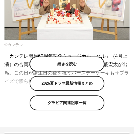
©カンテレ
カンテレ開局60周年記念ミュージカル「ハル」（4月上
続きを読む
演）の合同取材会が1月31日に行われ、主演の薮宏太が出
席。この日が誕生日の薮を祝うバースデーケーキもサプラ
イズで贈られた。
2026夏ドラマ最新情報まとめ
集まった記者の多さに「びっくりしました！」と戸惑い
ながらも、「本当に光栄なことです！」とうれしさをにじ
グラビア関連記事一覧
ませた薮。自身としても平成最後のミュージカルというこ
とについて、「僕らのグループ名もHey! Say! JUMPなの
で他人事じゃないなと（笑）。この舞台を観て、