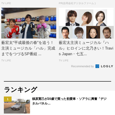
でできたグローブがあしらわれた特製ケーキに、「これは
TV LIFE
PR(合同会社デジタルファーム )
すごい！！全部食べられるんですか？ほんとにすごい！」
と感激しきりの薮は、「29歳最初の『ハル』を成功させ
て、30代に向かってどんどん突き進んでいけたら」と気持
ちを新たに前を向いていた。
ミュージカル『ハル』
薮宏太“平成最後の春”を追う！
薮宏太主演ミュージカル『ハ
作：高橋亜子
主演ミュージカル「ハル」完成
ル』ヒロインに北乃きい！Travi
までをつづるSP番組 ...
s Japan・七五...
演出：栗山民也
TV LIFE
TV LIFE
作曲・音楽監督：甲斐正人
Recommended by
出演：薮宏太（Hey! Say! JUMP）ほか
公式サイト：https://www.ktv.jp/event/haru/
公式ツイッター：@musicalharu2019
ランキング
槙原寛己が20歳で買った初愛車・ソアラに興奮「デジ
企画・製作：関西テレビ放送＜関西テレビ放送開局60周年
1
タルパネル…
記念公演＞