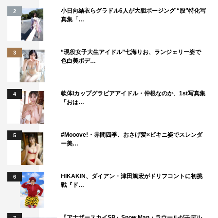
チケット一斉発売日：2月16日（土）AM10：00
小日向結衣らグラドル6人が大胆ポージング “股”特化写
2
真集「…
“現役女子大生アイドル”七海りお、ランジェリー姿で
3
色白美ボデ…
薮宏太
軟体Iカップグラビアアイドル・仲根なのか、1st写真集
4
「おは…
#Mooove!・赤間四季、おさげ髪×ビキニ姿でスレンダ
5
ー美…
HIKAKIN、ダイアン・津田篤宏がドリフコントに初挑
6
戦『ド…
『アナザースカイSP』Snow Man・ラウールがモデル