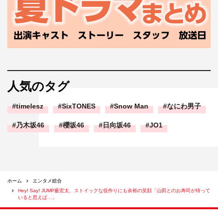
人気のタグ
timelesz
SixTONES
Snow Man
なにわ男子
乃木坂46
櫻坂46
日向坂46
JO1
ホーム
エンタメ総合
Hey! Say! JUMP薮宏太、ストイックな役作りにも余裕の笑顔「山田とのお寿司が待って
いると思えば…」