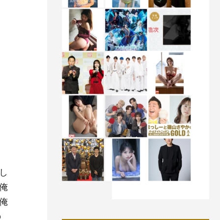
し
俺
俺
の