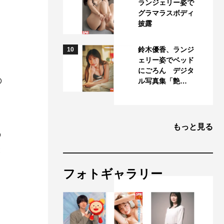
ランジェリー姿で
グラマラスボディ
披露
鈴木優香、ランジ
10
ェリー姿でベッド
にごろん デジタ
の
ル写真集「艶…
もっと見る
の
と
キ
フォトギャラリー