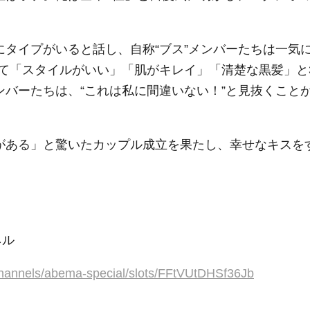
にタイプがいると話し、自称“ブス”メンバーたちは一気
て「スタイルがいい」「肌がキレイ」「清楚な黒髪」と
ンバーたちは、“これは私に間違いない！”と見抜くこと
がある」と驚いたカップル成立を果たし、幸せなキスを
』
ネル
channels/abema-special/slots/FFtVUtDHSf36Jb