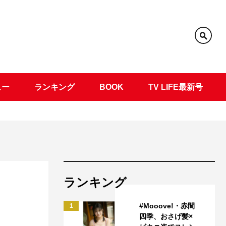
ュー
ランキング
BOOK
TV LIFE最新号
ランキング
#Mooove!・赤間
1
四季、おさげ髪×