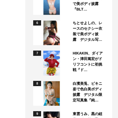
で美ボディ披露
『BLT…
ちとせよしの、レ
6
ースのセクシー衣
装で美ボディ披
露 デジタル写…
HIKAKIN、ダイア
7
ン・津田篤宏がド
リフコントに初挑
戦『ド…
白濱美兎、ビキニ
8
姿で色白美ボディ
披露 デジタル限
定写真集『純…
東雲うみ、黒の紐
9