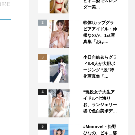
ビキニ姿でスレン
月03日
ダー美…
軟体Iカップグラ
2
ビアアイドル・仲
根なのか、1st写
真集「おは…
小日向結衣らグラ
3
ドル6人が大胆ポ
ージング “股”特
化写真集「…
“現役女子大生ア
4
イドル”七海り
お、ランジェリー
姿で色白美ボデ…
#Mooove!・姫野
5
ひなの、ビキニ姿