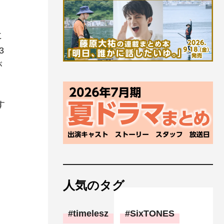
に
3
が
す
人気のタグ
timelesz
SixTONES