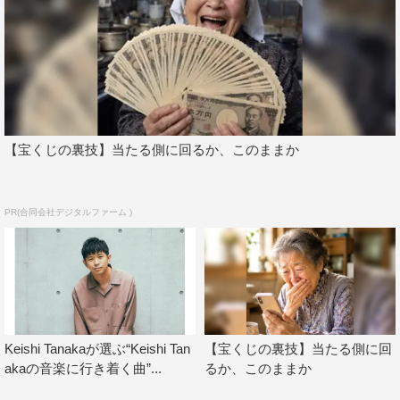
18. Stay／Post Malone
19. Better／Khalid
20. I’ll Never Love Again（Extended Version）／Taio Cruz
AWA：
https://awa.fm/
【宝くじの裏技】当たる側に回るか、このままか
PR(合同会社デジタルファーム )
AWA
Keishi Tanakaが選ぶ“Keishi Tan
【宝くじの裏技】当たる側に回
akaの音楽に行き着く曲”...
るか、このままか