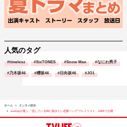
人気のタグ
timelesz
SixTONES
Snow Man
なにわ男子
乃木坂46
櫻坂46
日向坂46
JO1
ホーム
エンタメ総合
andropが選ぶ「“恋している時に聴きたい恋愛ソング”プレイリスト」AWAで公開