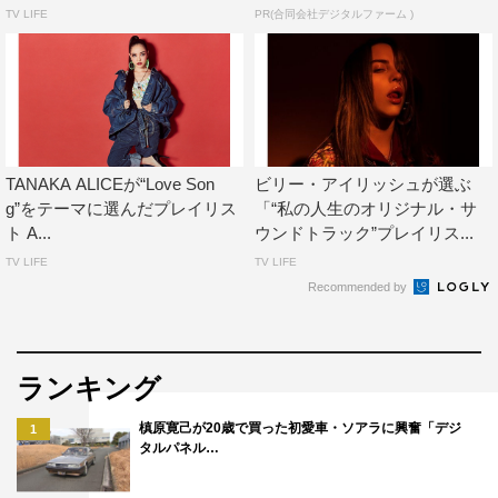
TV LIFE
PR(合同会社デジタルファーム )
TANAKA ALICEが“Love Son
ビリー・アイリッシュが選ぶ
g”をテーマに選んだプレイリス
「“私の人生のオリジナル・サ
ト A...
ウンドトラック”プレイリス...
TV LIFE
TV LIFE
Recommended by
ランキング
槙原寛己が20歳で買った初愛車・ソアラに興奮「デジ
1
タルパネル…