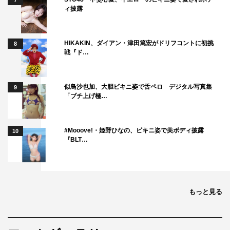
7
ィ披露
HIKAKIN、ダイアン・津田篤宏がドリフコントに初挑
8
戦『ド…
似鳥沙也加、大胆ビキニ姿で舌ペロ デジタル写真集
9
「ブチ上げ極…
#Mooove!・姫野ひなの、ビキニ姿で美ボディ披露
10
『BLT…
もっと見る