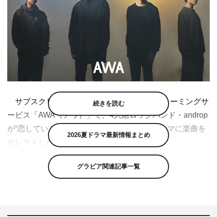
サブスクリプション型（定額制）音楽ストリーミングサ
続きを読む
ービス「AWA（アワ）」で、4人組ロックバンド・androp
が“恋している時に聴きたい恋愛ソング”をテーマに楽曲を
2026夏ドラマ最新情報まとめ
セレクトしたプレイリストが公開された。
公開されたプレイリストは、andropがリリースした高橋
グラビア関連記事一覧
一生、川口春奈主演の映画『九月の恋と出会うまで』主題
歌「Koi」の配信を記念して作成されたもの。“恋している
時に聴きたい恋愛ソング”をテーマに楽曲をセレクトして