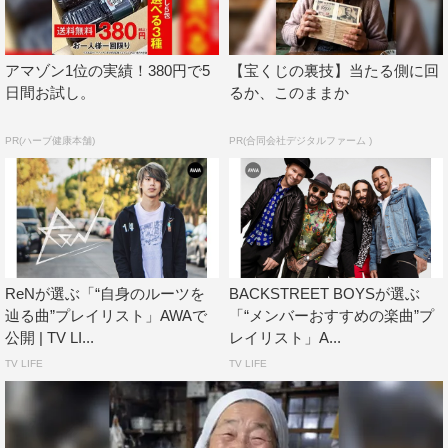
04. Love Never Felt so Good／Michael Jackson
05. My Stupid Mouth／John Mayer
06. I’m Yours／Jason Mraz
アマゾン1位の実績！380円で5
【宝くじの裏技】当たる側に回
日間お試し。
るか、このままか
07. Shape of You／Ed Sheeran
08. Something Just Like This／The Chainsmokers &
PR(ハーブ健康本舗)
PR(合同会社デジタルファーム )
Coldplay
09. You Belong With Me／Taylor Swift
10. Let There Be Love／Oasis
11. No One／Alicia Keys
12. Rolling Stone（Album Version（Explicit））／The
Weeknd
ReNが選ぶ「“自身のルーツを
BACKSTREET BOYSが選ぶ
辿る曲”プレイリスト」AWAで
「“メンバーおすすめの楽曲”プ
13. In My Feelings／Drake
公開 | TV LI...
レイリスト」A...
14. Good side in／The Japanese House
TV LIFE
TV LIFE
15. Stay With Me／Sam Smith
16. You Make It Easy／Jason Aldean
17. Summer Games／Drake