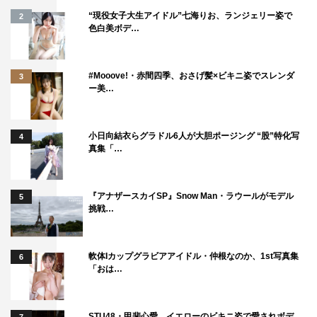
“現役女子大生アイドル”七海りお、ランジェリー姿で
2
色白美ボデ…
#Mooove!・赤間四季、おさげ髪×ビキニ姿でスレンダ
3
ー美…
小日向結衣らグラドル6人が大胆ポージング “股”特化写
4
真集「…
『アナザースカイSP』Snow Man・ラウールがモデル
5
挑戦…
軟体Iカップグラビアアイドル・仲根なのか、1st写真集
6
「おは…
STU48・甲斐心愛、イエローのビキニ姿で愛されボデ