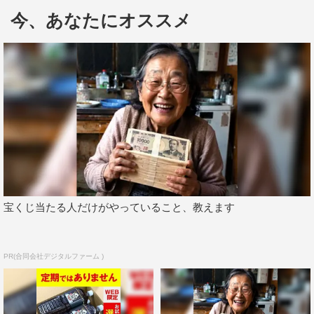
いる。
今、あなたにオススメ
全米シングル・チャートで55週ランクインしたJohn
Legendの隠れた名曲「All of Me」をはじめ、グラミー賞7
冠を誇るJohn Mayerの「My Stupid Mouth」や世界的ヒッ
トとなったThe Chainsmokers & Coldplayの「Something
Just Like This」など、さまざまなジャンルの洋楽曲がセレ
クトされている。
『Selected by androp：恋している時に聴きたい恋愛ソン
グ』
宝くじ当たる人だけがやっていること、教えます
プレイリストURL：
https://mf.awa.fm/2TRuDZ8
01. Koi／androp
PR(合同会社デジタルファーム )
02. All of Me／John Legend
03. You Are The Sunshine Of My Life（Album Version）／
Stevie Wonder