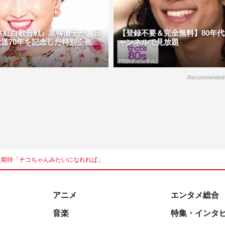
HK紅白歌合戦』黒柳徹子が、日
【登録不要＆完全無料】80年代
送70年を記念した特別企画...
ャンネルで見放題
PR(Rチャンネル)
Recommended
に期待「チコちゃんみたいになれれば」
アニメ
エンタメ総合
音楽
特集・インタ