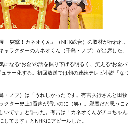
見 突撃！カネオくん』（NHK総合）の取材が行われ
キャラクターのカネオくん（千鳥・ノブ）が出席した。
になる“お金”の話を掘り下げる明るく、笑える“お金バ
レギュラー化する。初回放送では朝の連続テレビ小説『な
鳥・ノブ）は「うれしかったです。有吉弘行さんと田牧
ラクター史上1番声が汚いのに（笑）。邪魔だと思うこ
しいです」と語った。有吉は「カネオくんがチコちゃん
にしてます」とNHKにアピールした。