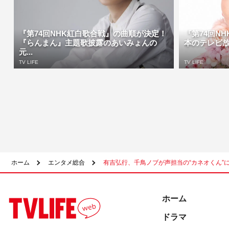
『第74回NHK紅白歌合戦』の曲順が決定！
『第74回N
『らんまん』主題歌披露のあいみょんの
本のテレビ放
元...
TV LIFE
TV LIFE
ホーム
エンタメ総合
有吉弘行、千鳥ノブが声担当の“カネオくん”
ホーム
ドラマ