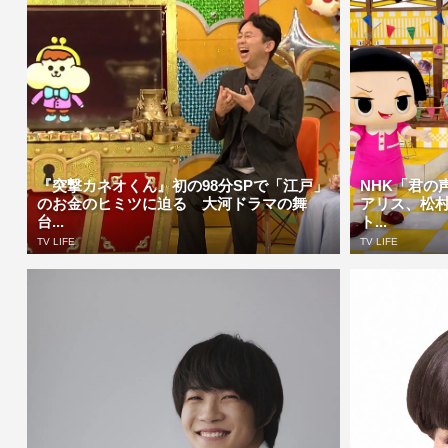
『突撃カネオくん』初の98分SPで「江戸」
NHK「君の
のお金のヒミツに迫る 大河ドラマの舞
アリス、松
台...
ト...
TV LIFE
TV LIFE