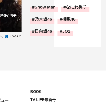
Snow Man
なにわ男子
洋楽がRチ
乃木坂46
櫻坂46
日向坂46
JO1
 by
BOOK
TV LIFE最新号
ビュー