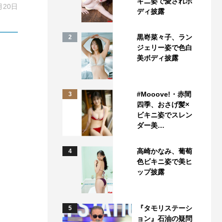
キニ姿で愛されボ
月20日
ディ披露
黒嵜菜々子、ラン
2
ジェリー姿で色白
美ボディ披露
#Mooove!・赤間
3
四季、おさげ髪×
ビキニ姿でスレン
ダー美…
高崎かなみ、葡萄
4
色ビキニ姿で美ヒ
ップ披露
『タモリステーシ
5
ョン』石油の疑問