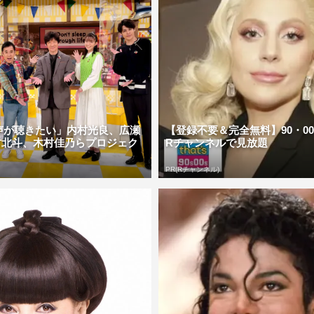
声が聴きたい」内村光良、広瀬
【登録不要＆完全無料】90・0
村北斗、木村佳乃らプロジェク
Rチャンネルで見放題
PR(Rチャンネル)