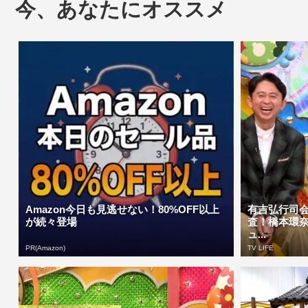
今、あなたにオススメ
Amazon今日も見逃せない！80%OFF以上
有吉弘行司会
が続々登場
査！橋本環
ュ...
PR(Amazon)
TV LIFE