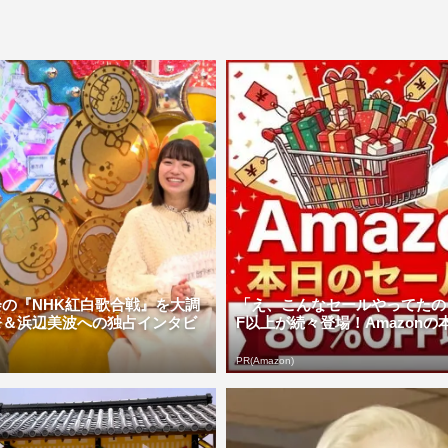
の『NHK紅白歌合戦』を大調
「え、こんなセールやってたの？
奈＆浜辺美波への独占インタビ
F以上が続々登場！Amazonの本気
PR(Amazon)