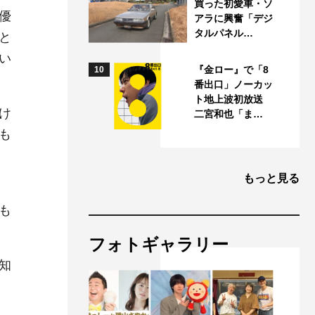
買った初愛車・ソ
優
アラに興奮「デジ
タルパネル…
と
い
『金ロー』で「8
10
番出口」ノーカッ
ト地上波初放送
け
二宮和也「ま…
も
もっと見る
も
フォトギャラリー
知