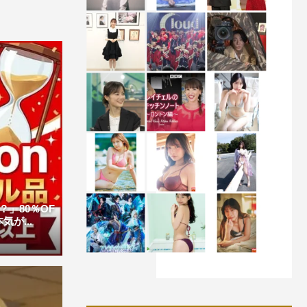
」80％OF
が...