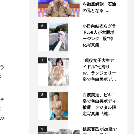
を徹底解剖 石油
の元となる“…
小日向結衣らグラ
6
ドル6人が大胆ポ
ージング “股”特
、
化写真集「…
“現役女子大生ア
7
ラ
イドル”七海り
お、ランジェリー
つ
姿で色白美ボデ…
白濱美兎、ビキニ
8
そ
姿で色白美ボディ
披露 デジタル限
と
定写真集『純…
み
槙原寛己が20歳で
9