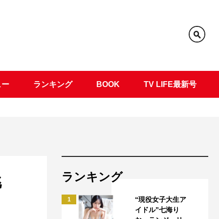
ュー
ランキング
BOOK
TV LIFE最新号
ランキング
挑
“現役女子大生ア
1
イドル”七海り