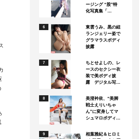
ージング “股”特
化写真集「…
東雲うみ、黒の紐
6
ランジェリー姿で
グラマラスボディ
ス
披露
ちとせよしの、レ
7
カ
ースのセクシー衣
装で美ボディ披
駆
露 デジタル写…
の
美澄衿依、“美脚
8
戦士えりいちゃ
ん”に変身してマ
ぁ
シュマロボディ…
戦
相葉雅紀＆ヒロミ
9