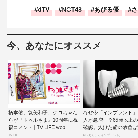
dTV
NGT48
あびる優
さ
今、あなたにオススメ
柄本佑、筧美和子、クロちゃん
なぜ今「インプラント」
らが『トゥルさま』10周年に祝
人が急増中？65歳以上
福コメント | TV LIFE web
確認。抜けた歯の放置は
リスク
TV LIFE
PR(あんしんインプラント)