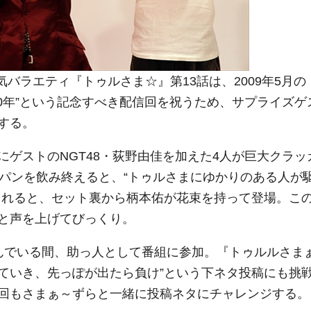
バラエティ『トゥルさま☆』第13話は、2009年5月の
0年”という記念すべき配信回を祝うため、サプライズゲ
する。
ゲストのNGT48・荻野由佳を加えた4人が巨大クラッ
ンパンを飲み終えると、“トゥルさまにゆかりのある人が
されると、セット裏から柄本佑が花束を持って登場。こ
と声を上げてびっくり。
んでいる間、助っ人として番組に参加。『トゥルルさま
っていき、先っぽが出たら負け”という下ネタ投稿にも挑
回もさまぁ～ずらと一緒に投稿ネタにチャレンジする。