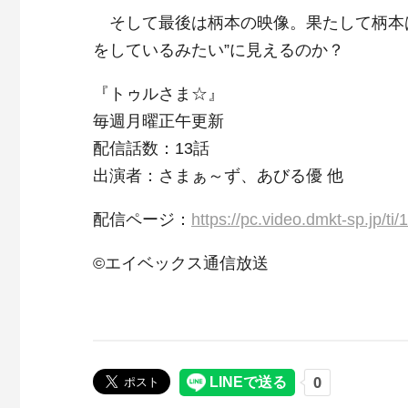
そして最後は柄本の映像。果たして柄本は
をしているみたい”に見えるのか？
『トゥルさま☆』
毎週月曜正午更新
配信話数：13話
出演者：さまぁ～ず、あびる優 他
配信ページ：
https://pc.video.dmkt-sp.jp
©エイベックス通信放送