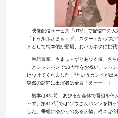
映像配信サービス「dTV」で配信中の人気
『トゥルルさまぁ～ず』スタートから“丸1
トとして柄本佑が登場、おバカネタに挑戦
番組冒頭、さまぁ～ずとあびる優、さらに
ーとシャンパンで10周年をお祝い。シャ
けつけてくれました！“というカンペが出
突然の訪問に出演者は全員「えーー！！」
柄本は4年前、あびるが産休で番組を休
～ず』第417話では“ゾウさんパンツを切
した、番組にゆかりのある人物。柄本は今