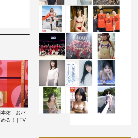
柄本佑、おバ
る！ | TV