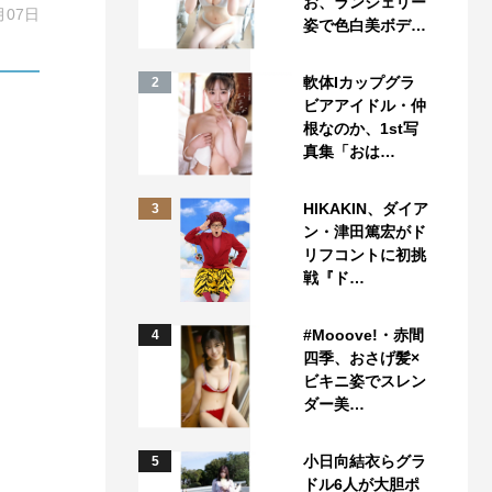
お、ランジェリー
月07日
姿で色白美ボデ…
軟体Iカップグラ
2
ビアアイドル・仲
根なのか、1st写
真集「おは…
HIKAKIN、ダイア
3
ン・津田篤宏がド
リフコントに初挑
戦『ド…
#Mooove!・赤間
4
四季、おさげ髪×
ビキニ姿でスレン
ダー美…
小日向結衣らグラ
5
ドル6人が大胆ポ