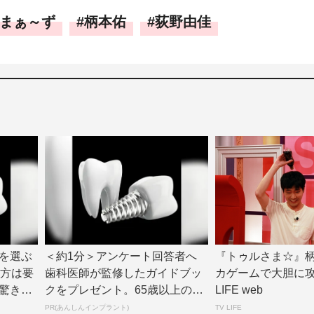
まぁ～ず
柄本佑
荻野由佳
を選ぶ
＜約1分＞アンケート回答者へ
『トゥルさま☆』
の方は要
歯科医師が監修したガイドブッ
カゲームで大胆に攻め
驚きの
クをプレゼント。65歳以上の方
LIFE web
は確認してみて
PR(あんしんインプラント)
TV LIFE