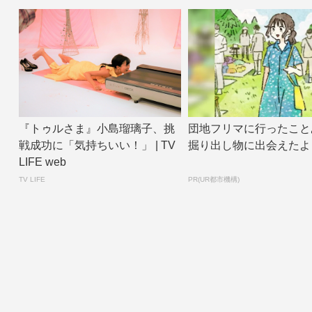
『トゥルさま』小島瑠璃子、挑
団地フリマに行ったこと
戦成功に「気持ちいい！」 | TV
掘り出し物に出会えたよ
LIFE web
TV LIFE
PR(UR都市機構)