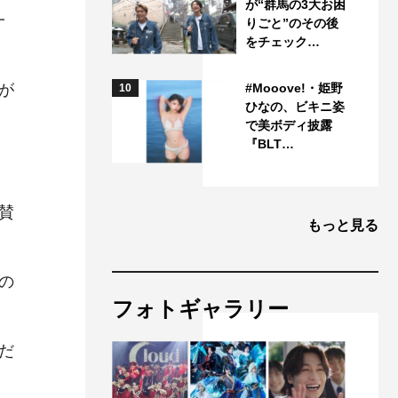
が“群馬の3大お困
一
りごと”のその後
をチェック…
。
が
#Mooove!・姫野
10
ひなの、ビキニ姿
で美ボディ披露
『BLT…
賛
もっと見る
の
フォトギャラリー
だ