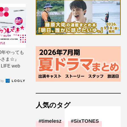
0年やっても
ルさま☆』
LIFE web
 by
人気のタグ
timelesz
SixTONES