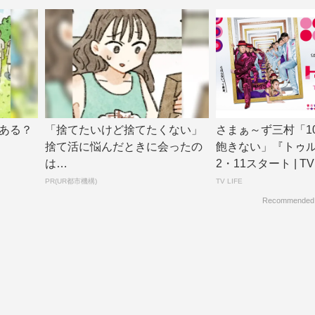
ある？
「捨てたいけど捨てたくない」
さまぁ～ず三村「1
捨て活に悩んだときに会ったの
飽きない」『トゥ
は…
2・11スタート | TV 
PR(UR都市機構)
TV LIFE
Recommended