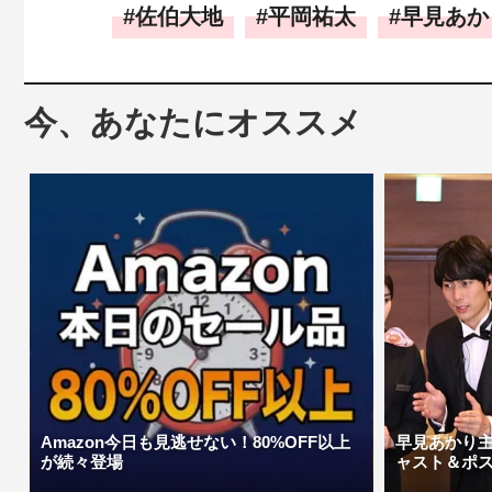
佐伯大地
平岡祐太
早見あか
今、あなたにオススメ
Amazon今日も見逃せない！80%OFF以上
早見あかり
が続々登場
ャスト＆ポスタ