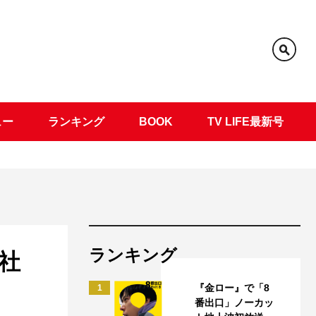
ュー
ランキング
BOOK
TV LIFE最新号
ランキング
社
『金ロー』で「8
1
番出口」ノーカッ