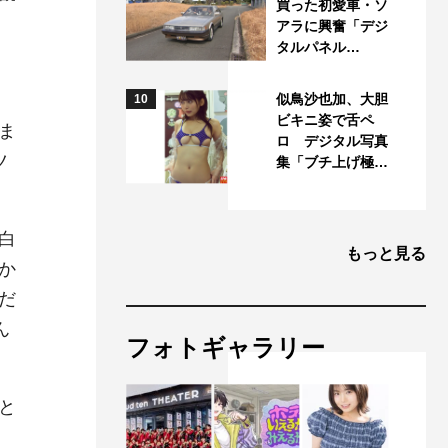
買った初愛車・ソ
アラに興奮「デジ
タルパネル…
似鳥沙也加、大胆
10
ビキニ姿で舌ペ
ま
ロ デジタル写真
ツ
集「ブチ上げ極…
白
もっと見る
か
だ
ん
フォトギャラリー
と