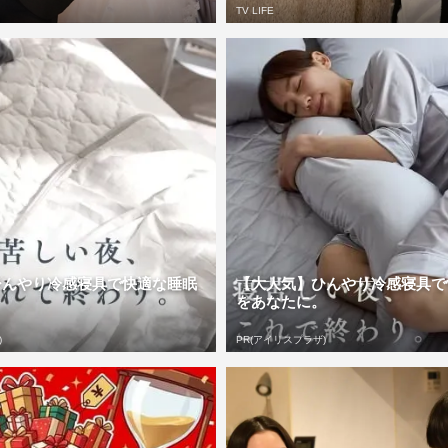
TV LIFE
ひんやり冷感寝具で快適な睡眠
【大人気】ひんやり冷感寝具で
。
をあなたに。
)
PR(アイリスプラザ)