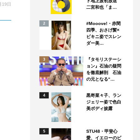
ト地上波初放送
月19日
二宮和也「ま…
#Mooove!・赤間
2
四季、おさげ髪×
ビキニ姿でスレン
ダー美…
『タモリステーシ
3
ョン』石油の疑問
を徹底解剖 石油
の元となる“…
黒嵜菜々子、ラン
4
ジェリー姿で色白
美ボディ披露
STU48・甲斐心
5
愛、イエローのビ