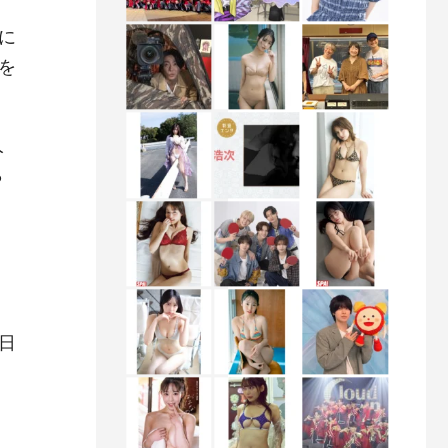
に
を
人
ら
日