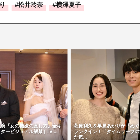
り
松井玲奈
横澤夏子
主演『女の機嫌の直し方』全キ
萩原利久＆早見あかりが『めぐ
ービジュアル解禁 | TV ...
ランクイン！「タイムリープの
た気...