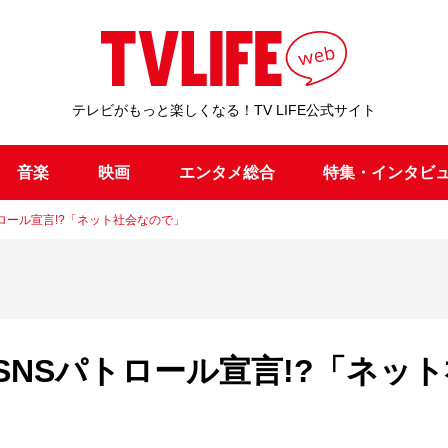
テレビがもっと楽しくなる！TV LIFE公式サイト
音楽
映画
エンタメ総合
特集・インタビ
ロール宣言!?「ネット社会なので」
NSパトロール宣言!?「ネット