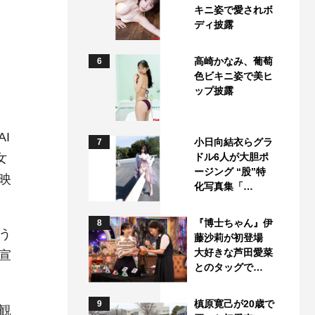
キニ姿で愛されボ
ディ披露
高崎かなみ、葡萄
6
色ビキニ姿で美ヒ
ップ披露
I
小日向結衣らグラ
7
女
ドル6人が大胆ポ
ージング “股”特
映
化写真集「…
『博士ちゃん』伊
8
う
藤沙莉が初登場
大好きな芦田愛菜
宣
とのタッグで…
槙原寛己が20歳で
9
観