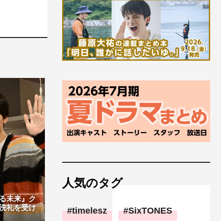
人気のタグ
る未来』ク
洗礼を受け
timelesz
SixTONES