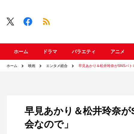
ホーム
ドラマ
バラエティ
アニメ
ホーム
映画
エンタメ総合
早見あかり＆松井玲奈がSNSパト
早見あかり＆松井玲奈がS
会なので」