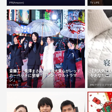
PR(Amazon)
TV LIFE
斎藤工・長澤まさみ・有岡大貴らがレッド
【大人気】
カーペットに登場！「シン・ウルトラマ
をあなたに
ン」 ...
TV LIFE
PR(アイリスプラザ