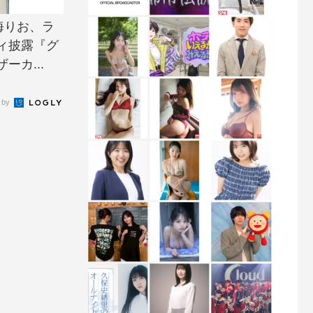
海りお、ラ
ィ披露『グ
カ...
 by