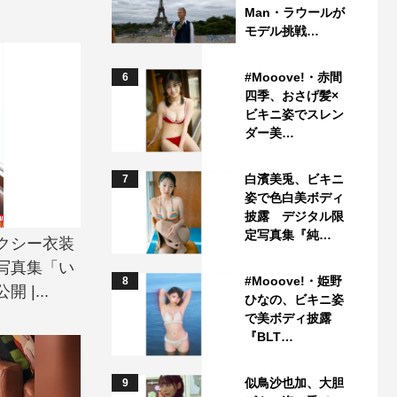
Man・ラウールが
モデル挑戦…
#Mooove!・赤間
6
四季、おさげ髪×
ビキニ姿でスレン
ダー美…
白濱美兎、ビキニ
7
姿で色白美ボディ
披露 デジタル限
定写真集『純…
クシー衣装
写真集「い
#Mooove!・姫野
8
|...
ひなの、ビキニ姿
で美ボディ披露
『BLT…
似鳥沙也加、大胆
9