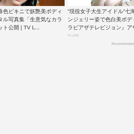
春色ビキニで妖艶美ボディ
”現役女子大生アイドル”七
タル写真集「生意気なカラ
ンジェリー姿で色白美ボデ
開 | TV L...
ラビアザテレビジョン』アザー
TV LIFE
Recommended