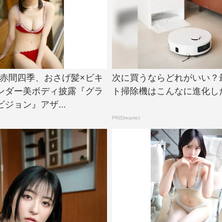
e!・赤間四季、おさげ髪×ビキ
次に買うならどれがいい？
ンダー美ボディ披露『グラ
ト掃除機はこんなに進化し
ジョン』アザ...
PR(Dreame)