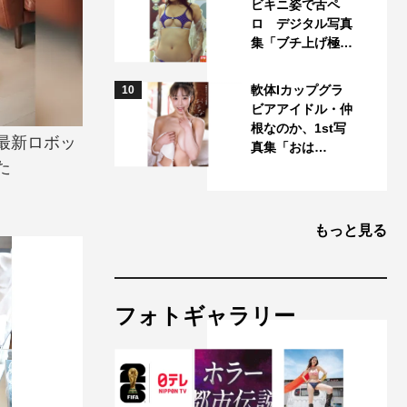
ビキニ姿で舌ペ
ロ デジタル写真
集「ブチ上げ極…
軟体Iカップグラ
10
ビアアイドル・仲
根なのか、1st写
最新ロボッ
真集「おは…
た
もっと見る
フォトギャラリー