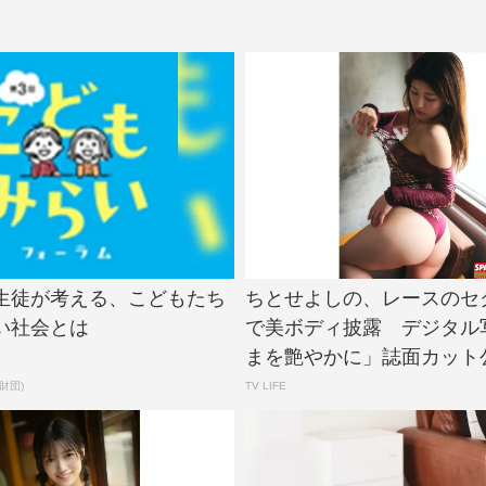
生徒が考える、こどもたち
ちとせよしの、レースのセ
い社会とは
で美ボディ披露 デジタル
まを艶やかに」誌面カット公開 
財団)
TV LIFE