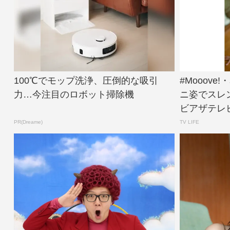
100℃でモップ洗浄、圧倒的な吸引
#Mooov
力…今注目のロボット掃除機
ニ姿でスレ
ビアザテレビ
PR(Dreame)
TV LIFE