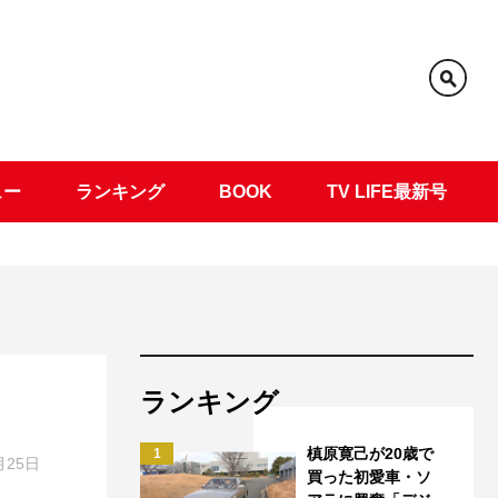
ュー
ランキング
BOOK
TV LIFE最新号
ランキング
槙原寛己が20歳で
1
月25日
買った初愛車・ソ