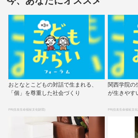
今、あなたにオススメ
おとなとこどもの対話で生まれる、
関西学院の
「個」を尊重した社会づくり
が生きやす
PR(住友生命福祉文化財団)
PR(住友生命福祉文化