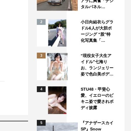
アラに興奮「デジ
タルパネル…
小日向結衣らグラ
2
ドル6人が大胆ポ
ージング “股”特
化写真集「…
“現役女子大生ア
3
イドル”七海り
お、ランジェリー
姿で色白美ボデ…
STU48・甲斐心
4
愛、イエローのビ
キニ姿で愛されボ
ディ披露
『アナザースカイ
5
SP』Snow