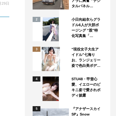
アラに興奮「デジ
月29日
タルパネル…
小日向結衣らグラ
2
ドル6人が大胆ポ
ージング “股”特
化写真集「…
“現役女子大生ア
3
イドル”七海り
お、ランジェリー
姿で色白美ボデ…
STU48・甲斐心
4
愛、イエローのビ
キニ姿で愛されボ
ディ披露
『アナザースカイ
5
SP』Snow