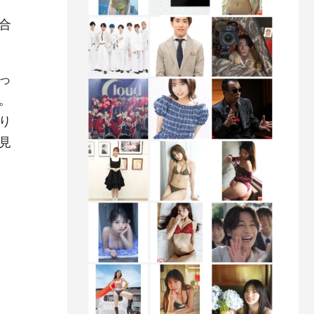
合
っ
。
り
見