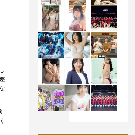
し
差
な
演
く
。