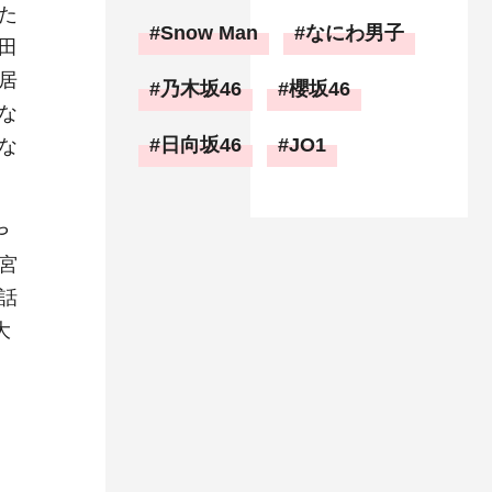
た
Snow Man
なにわ男子
田
居
乃木坂46
櫻坂46
な
日向坂46
JO1
な
や
宮
話
大