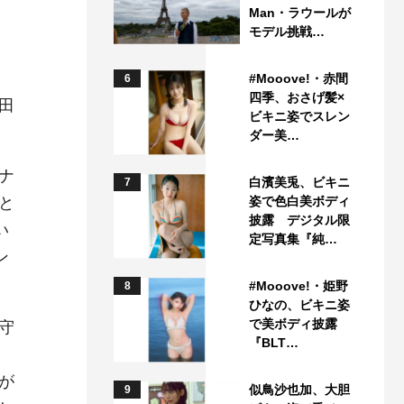
Man・ラウールが
モデル挑戦…
#Mooove!・赤間
6
四季、おさげ髪×
田
ビキニ姿でスレン
ダー美…
ナ
白濱美兎、ビキニ
7
と
姿で色白美ボディ
披露 デジタル限
い
定写真集『純…
ン
#Mooove!・姫野
8
ひなの、ビキニ姿
で美ボディ披露
守
『BLT…
が
似鳥沙也加、大胆
9