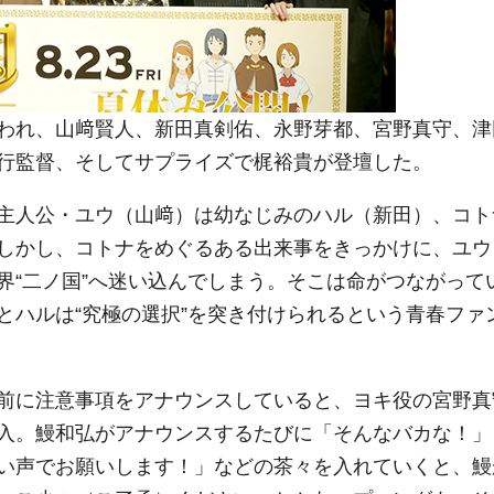
われ、山﨑賢人、新田真剣佑、永野芽都、宮野真守、津
行監督、そしてサプライズで梶裕貴が登壇した。
主人公・ユウ（山﨑）は幼なじみのハル（新田）、コト
しかし、コトナをめぐるある出来事をきっかけに、ユウ
界“二ノ国”へ迷い込んでしまう。そこは命がつながって
とハルは“究極の選択”を突き付けられるという青春ファ
前に注意事項をアナウンスしていると、ヨキ役の宮野真
入。鰻和弘がアナウンスするたびに「そんなバカな！」
い声でお願いします！」などの茶々を入れていくと、鰻