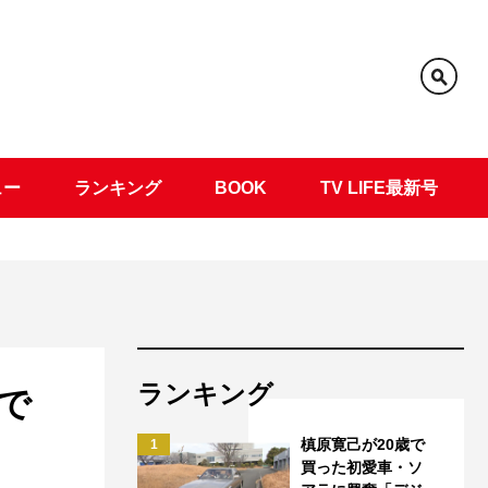
ュー
ランキング
BOOK
TV LIFE最新号
ランキング
で
槙原寛己が20歳で
1
買った初愛車・ソ