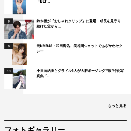
『BLT…
鈴木福が『おしゃれクリップ』に登場 成長を見守り
8
続けた父から…
元NMB48・和田海佑、美谷間ショットであざかわセク
9
シー
小日向結衣らグラドル6人が大胆ポージング “股”特化写
10
真集「…
もっと見る
フォトギャラリー