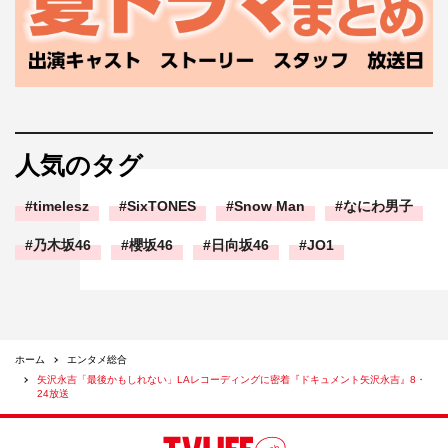
人気のタグ
timelesz
SixTONES
Snow Man
なにわ男子
乃木坂46
櫻坂46
日向坂46
JO1
ホーム
エンタメ総合
矢沢永吉「最後かもしれない」LAレコーディングに密着『ドキュメント矢沢永吉』8・
24放送