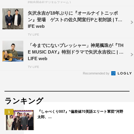
PR(合同会社デジタルファーム )
矢沢永吉が18年ぶりに『オールナイトニッポ
ン』登場 ゲストの佐久間宣行Pと初対談 | TV L
IFE web
TV LIFE
「今までにないプレッシャー」神尾楓珠が『TH
E MUSIC DAY』特別ドラマで矢沢永吉役に | TV
LIFE web
TV LIFE
Recommended by
ランキング
『しゃべくり007』“偏差値70英語エリート軍団”河野
1
太郎、…