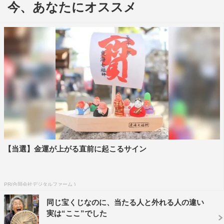
今、あなたにオススメ
そして、レコーディングの合間にプライベートな仲間と
出かけたハーレーツーリングにもカメラが同行。18年ぶり
に仲間とバイクで走り、ハーバーでお茶をして、スーパー
マーケットではBBQの買い出しをする。たき火を囲み、酒
を飲み、リラックスした矢沢が初めて語った「サンタバー
バラで挙げた結婚式」など、さまざまな思い出があふれ出
し、人生を総括するような“矢沢語録”が次々とこぼれ出
る。
さらに、「俺の人生を語ろう」とスタッフを自ら所有す
るクルーザーに招いた矢沢は、キャビンでのロングインタ
【当選】金運が上がる直前に起こるサイン
ビューに応じ、今の想いを語る。
『ドキュメント矢沢永吉～70歳 最後のレコーディング
PR(合同会社デジタルファーム )
～』NHK総合
同じ宝くじなのに、当たる人と外れる人の違い
8月24日（土）後10・10～11・10
実は“ここ”でした