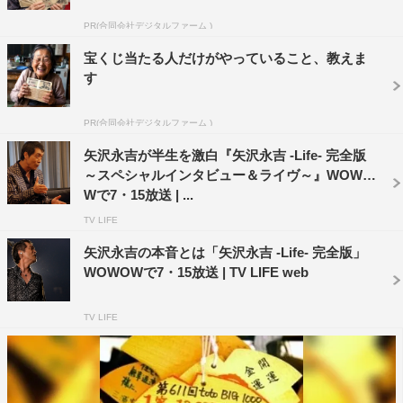
出演：矢沢永吉
PR(合同会社デジタルファーム )
語り：神田松之丞
宝くじ当たる人だけがやっていること、教えま
©NHK
す
PR(合同会社デジタルファーム )
矢沢永吉が半生を激白『矢沢永吉 -Life- 完全版
～スペシャルインタビュー＆ライヴ～』WOWO
Wで7・15放送 | ...
TV LIFE
矢沢永吉の本音とは「矢沢永吉 -Life- 完全版」
WOWOWで7・15放送 | TV LIFE web
TV LIFE