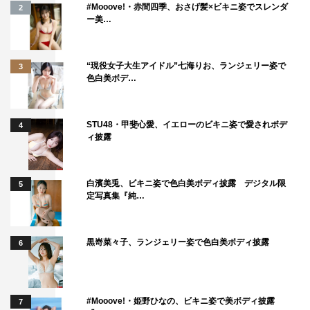
#Mooove!・赤間四季、おさげ髪×ビキニ姿でスレンダ
2
ー美…
“現役女子大生アイドル”七海りお、ランジェリー姿で
3
色白美ボデ…
STU48・甲斐心愛、イエローのビキニ姿で愛されボデ
4
ィ披露
白濱美兎、ビキニ姿で色白美ボディ披露 デジタル限
5
定写真集『純…
黒嵜菜々子、ランジェリー姿で色白美ボディ披露
6
#Mooove!・姫野ひなの、ビキニ姿で美ボディ披露
7