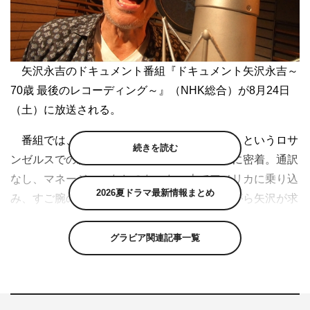
矢沢永吉のドキュメント番組『ドキュメント矢沢永吉～
70歳 最後のレコーディング～』（NHK総合）が8月24日
（土）に放送される。
番組では、矢沢いわく「最後かもしれない」というロサ
続きを読む
ンゼルスでの新作アルバムのレコーディングに密着。通訳
なし、マネージャーなしのたった一人でアメリカに乗り込
2026夏ドラマ最新情報まとめ
み、すご腕のミュージシャンたちと対峙しながら矢沢が求
める音をつくりあげていく一部始終を捉える。
グラビア関連記事一覧
矢沢が70歳で発表しようとしている新曲や、半世紀に及
ぶ矢沢のロック集大成たる楽曲の制作に、矢沢が全身全霊
で臨む舞台裏が明かされる。