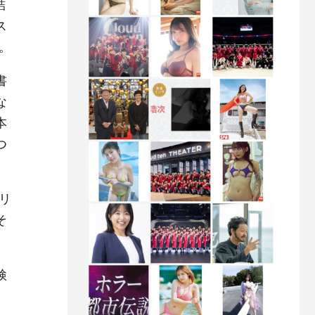
詰
ス
。
書
な
本
つ
リ
そ
検