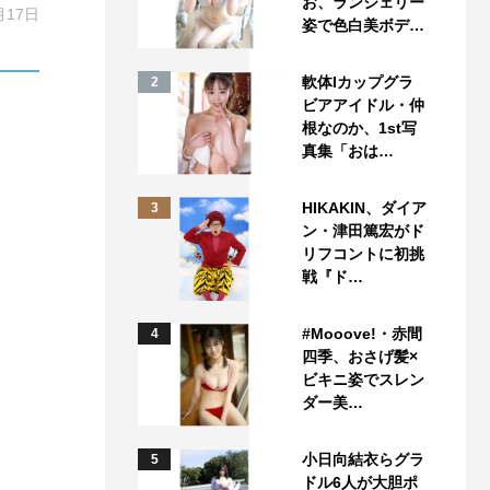
お、ランジェリー
月17日
姿で色白美ボデ…
軟体Iカップグラ
2
ビアアイドル・仲
根なのか、1st写
真集「おは…
HIKAKIN、ダイア
3
ン・津田篤宏がド
リフコントに初挑
戦『ド…
#Mooove!・赤間
4
四季、おさげ髪×
ビキニ姿でスレン
ダー美…
小日向結衣らグラ
5
ドル6人が大胆ポ