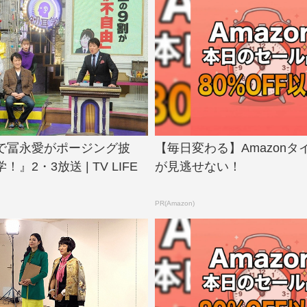
で冨永愛がポージング披
【毎日変わる】Amazonタ
』2・3放送 | TV LIFE
が見逃せない！
PR(Amazon)