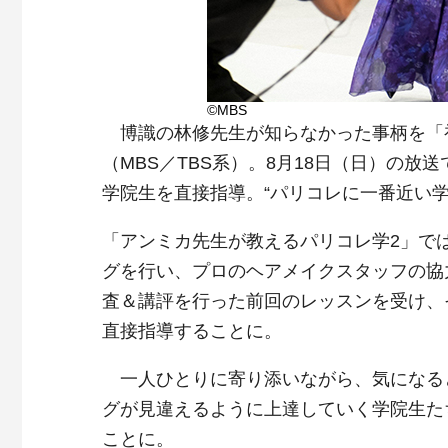
©MBS
博識の林修先生が知らなかった事柄を「
（MBS／TBS系）。8月18日（日）の
学院生を直接指導。“パリコレに一番近い学
「アンミカ先生が教えるパリコレ学2」で
グを行い、プロのヘアメイクスタッフの協
査＆講評を行った前回のレッスンを受け、
直接指導することに。
一人ひとりに寄り添いながら、気になる
グが見違えるように上達していく学院生た
ことに。