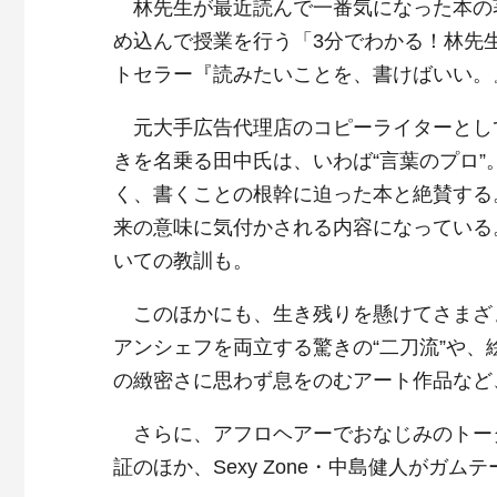
林先生が最近読んで一番気になった本の
め込んで授業を行う「3分でわかる！林先
トセラー『読みたいことを、書けばいい。
元大手広告代理店のコピーライターとして
きを名乗る田中氏は、いわば“言葉のプロ
く、書くことの根幹に迫った本と絶賛する
来の意味に気付かされる内容になっている
いての教訓も。
このほかにも、生き残りを懸けてさまざ
アンシェフを両立する驚きの“二刀流”や
の緻密さに思わず息をのむアート作品など
さらに、アフロヘアーでおなじみのトータ
証のほか、Sexy Zone・中島健人がガ