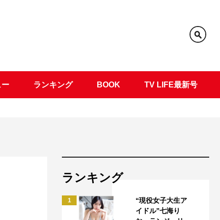
ュー
ランキング
BOOK
TV LIFE最新号
ランキング
“現役女子大生ア
1
イドル”七海り