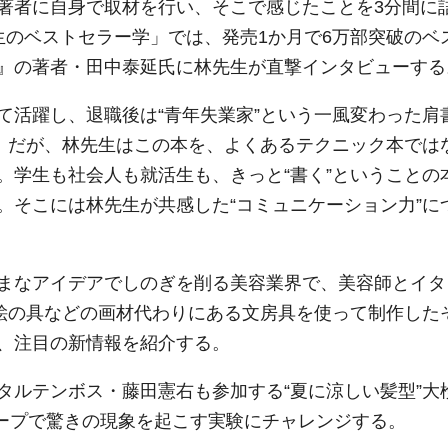
著者に自身で取材を行い、そこで感じたことを3分間に
生のベストセラー学」では、発売1か月で6万部突破のベ
』の著者・田中泰延氏に林先生が直撃インタビューする
活躍し、退職後は“青年失業家”という一風変わった肩
”。だが、林先生はこの本を、よくあるテクニック本では
。学生も社会人も就活生も、きっと“書く”ということの
。そこには林先生が共感した“コミュニケーション力”に
まなアイデアでしのぎを削る美容業界で、美容師とイタ
、絵の具などの画材代わりにある文房具を使って制作した
、注目の新情報を紹介する。
ルテンボス・藤田憲右も参加する“夏に涼しい髪型”大
ムテープで驚きの現象を起こす実験にチャレンジする。