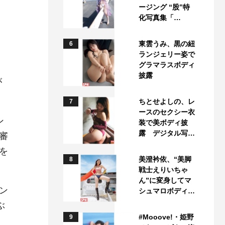
ージング “股”特
化写真集「…
東雲うみ、黒の紐
6
ランジェリー姿で
グラマラスボディ
披露
が
ちとせよしの、レ
7
ースのセクシー衣
ン
装で美ボディ披
露 デジタル写…
審
を
美澄衿依、“美脚
8
戦士えりいちゃ
ん”に変身してマ
ン
シュマロボディ…
ぶ
#Mooove!・姫野
9