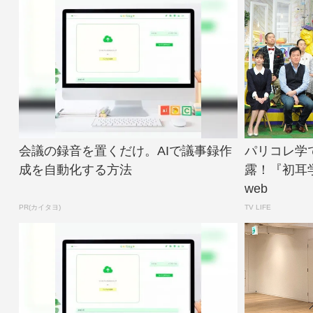
会議の録音を置くだけ。AIで議事録作
パリコレ学
成を自動化する方法
露！『初耳学！
web
PR(カイタヨ)
TV LIFE