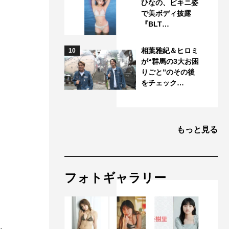
ひなの、ビキニ姿
で美ボディ披露
『BLT…
相葉雅紀＆ヒロミ
10
が“群馬の3大お困
りごと”のその後
をチェック…
もっと見る
フォトギャラリー