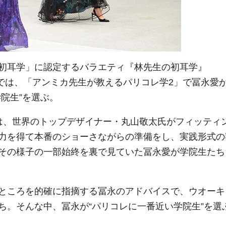
初耳学」に認定するバラエティ『林先生の初耳学』
放送では、「アンミカ先生が教えるパリコレ学2」で冨永愛
院生”を選ぶ。
は、世界のトップデザイナー・丸山敬太氏がフィッティ
力を得て本番のショーさながらの準備をし、実践形式の
その様子の一部始終を裏で見ていた冨永愛が学院生たち
ところを的確に指摘する冨永のアドバイスで、ウオーキ
ち。そんな中、冨永が“パリコレに一番近い学院生”を選