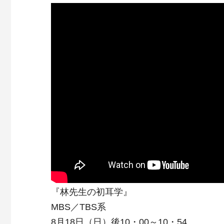
『林先生の初耳学』
MBS／TBS系
8月18日（日）後10・00～10・54