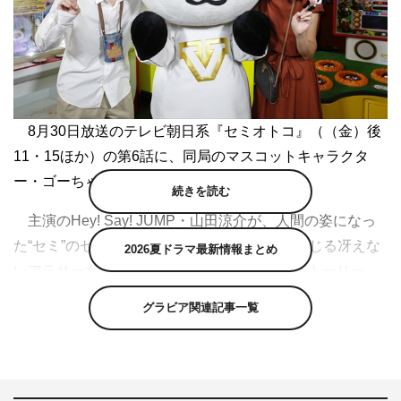
8月30日放送のテレビ朝日系『セミオトコ』（（金）後
11・15ほか）の第6話に、同局のマスコットキャラクタ
ー・ゴーちゃん。がゲスト出演する。
続きを読む
主演のHey! Say! JUMP・山田涼介が、人間の姿になっ
た“セミ”のセミオを演じる異色作。木南晴夏演じる冴えな
2026夏ドラマ最新情報まとめ
いアラサー女子・由香との7日間だけのラブストーリー
で、脚本を岡田惠和が手掛けている。
グラビア関連記事一覧
ゴーちゃん。が登場するのは、セミオと由香がゲームセ
ンターへデートにやって来るシーン。現場で対面した山田
は、ゴーちゃん。に「わざわざご足労いただいてすみませ