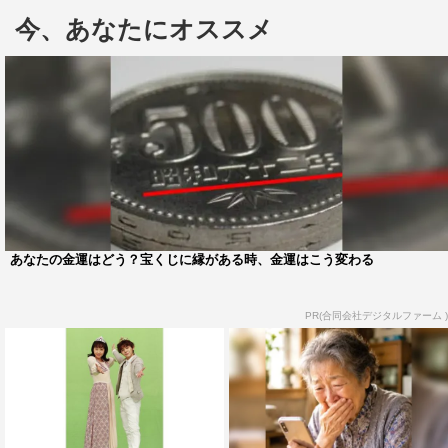
ん。ありがとうございます」と丁寧にあいさつ。遠くから
今、あなたにオススメ
見守る子供たちのため、声をかけてゴーちゃん。と向かい
合わせてあげるなど細やかな気遣いも。
一方の木南は、ゴーちゃん。からかわいくラッピングさ
れたプレゼントを渡されて感激。ゴーちゃん。の動きを観
察してちょっとぶりっこ気味にしぐさを真似し、「かわい
い女の子になりたいな、って思って…」と言うも、山田か
ら「なんか悪いものでも食べた？」とツッコミが。
あなたの金運はどう？宝くじに縁がある時、金運はこう変わる
さらに、ゴーちゃん。は、Hey! Say! JUMPが歌うドラ
マの主題歌「ファンファーレ！」のダンスも披露。そのう
PR(合同会社デジタルファーム )
まさに山田も驚き、「いえーい！上手！」とハイタッチを
交わしていたという。