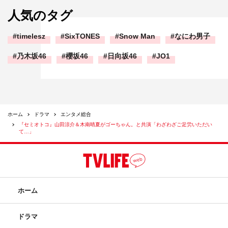
人気のタグ
timelesz
SixTONES
Snow Man
なにわ男子
乃木坂46
櫻坂46
日向坂46
JO1
ホーム
ドラマ
エンタメ総合
『セミオトコ』山田涼介＆木南晴夏がゴーちゃん。と共演「わざわざご足労いただい
て…」
ホーム
ドラマ