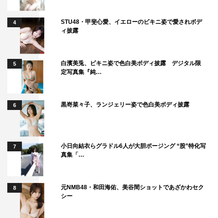
STU48・甲斐心愛、イエローのビキニ姿で愛されボデ
4
ィ披露
白濱美兎、ビキニ姿で色白美ボディ披露 デジタル限
5
定写真集『純…
黒嵜菜々子、ランジェリー姿で色白美ボディ披露
6
小日向結衣らグラドル6人が大胆ポージング “股”特化写
7
真集「…
元NMB48・和田海佑、美谷間ショットであざかわセク
8
シー