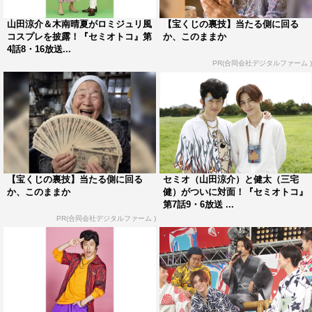
山田涼介＆木南晴夏がロミジュリ風
【宝くじの裏技】当たる側に回る
コスプレを披露！『セミオトコ』第
か、このままか
山田涼介
木南晴夏
4話8・16放送...
PR(合同会社デジタルファーム )
【宝くじの裏技】当たる側に回る
セミオ（山田涼介）と健太（三宅
か、このままか
健）がついに対面！『セミオトコ』
第7話9・6放送 ...
PR(合同会社デジタルファーム )