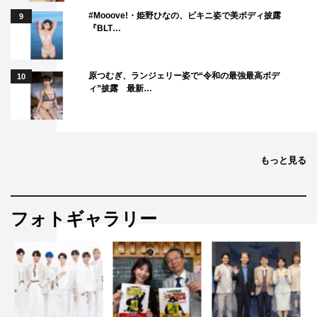
#Mooove!・姫野ひなの、ビキニ姿で美ボディ披露
9
『BLT…
原つむぎ、ランジェリー姿で“令和の最強最高ボデ
10
ィ”披露 最新…
もっと見る
フォトギャラリー