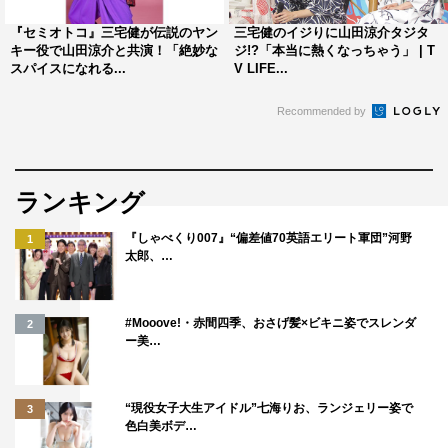
『セミオトコ』三宅健が伝説のヤン
三宅健のイジりに山田涼介タジタ
キー役で山田涼介と共演！「絶妙な
ジ!?「本当に熱くなっちゃう」 | T
スパイスになれる...
V LIFE...
Recommended by
ランキング
『しゃべくり007』“偏差値70英語エリート軍団”河野
1
太郎、…
#Mooove!・赤間四季、おさげ髪×ビキニ姿でスレンダ
2
ー美…
“現役女子大生アイドル”七海りお、ランジェリー姿で
3
色白美ボデ…