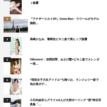
ィ披露
『アナザースカイSP』Snow Man・ラウールがモデル
3
挑戦…
高崎かなみ、葡萄色ビキニ姿で美ヒップ披露
4
#Mooove!・赤間四季、おさげ髪×ビキニ姿でスレンダ
5
ー美…
“現役女子大生アイドル”七海りお、ランジェリー姿で
6
色白美ボデ…
小日向結衣らグラドル6人が大胆ポージング “股”特化写
7
真集「…