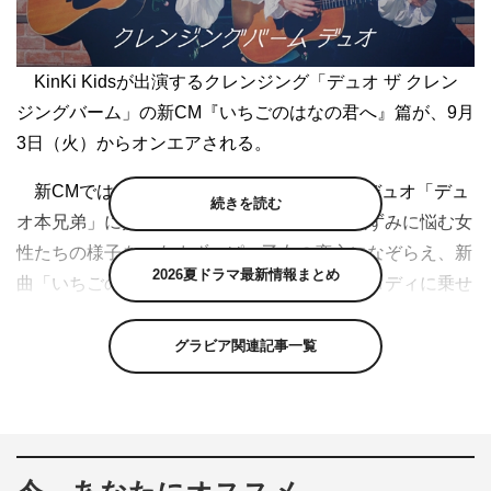
KinKi Kidsが出演するクレンジング「デュオ ザ クレン
ジングバーム」の新CM『いちごのはなの君へ』篇が、9月
3日（火）からオンエアされる。
新CMでは、KinKi Kidsの2人が架空の人気デュオ「デュ
続きを読む
オ本兄弟」に扮し、お肌のくすみや毛穴の黒ずみに悩む女
性たちの様子を、あまずっぱい乙女の恋心になぞらえ、新
2026夏ドラマ最新情報まとめ
曲「いちごのはなの君へ」のフォーク調のメロディに乗せ
て歌う。
グラビア関連記事一覧
CM撮影では、都内のスタジオに「デュオ本兄弟」が歌
う新曲「いちごのはなの君へ」のミュージックビデオの撮
影というシチュエーションのセットが組まれた。新曲がフ
ォークソングということもあり、タイトルや歌詞の内容に
合わせ、セットにはいちごやかわいらしい花々をところ狭