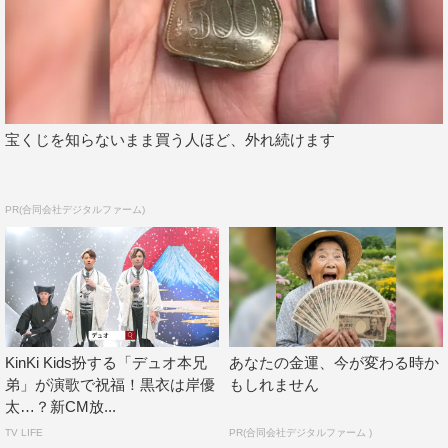
宝くじを知らないまま買う人ほど、外れ続けます
PR(合同会社デジタルファーム)
KinKi Kids扮する「デュオ本兄
あなたの金運、今が変わる時か
弟」が演歌で祝福！黒衣は岸優
もしれません
太…？新CM放...
TV LIFE
PR(合同会社デジタルファーム )