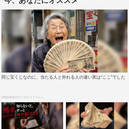
今、あなたにオススメ
しと配置。KinKi Kidsの2人も、袖の先に向かって膨らみ
のあるパフスリーブの白いドレスシャツに、いちごの刺繍
をあしらった黒のベストという、ロマンチックな雰囲気の
衣装で撮影に臨んだ。
撮影を終えた堂本光一が「今回フォークデュオというこ
ともあり、ちょっとかわいらしさもあるんじゃないか
と…」と話すと、剛は「そうですね。（衣装も）相当普段
着に近いかたちで臨みました」と。「（普段着は）こんな
感じなんですね？」と光一が尋ねると、「ええ。寝巻きで
同じ宝くじなのに、当たる人と外れる人の違い実は“ここ”でした
すけどね」と、すっかり「デュオ本剛」モードの剛。最後
は2人で「デュオもありがとうございました！」と声を合
PR(合同会社デジタルファーム )
わせ、スタジオを後にした。
「デュオ ザ クレンジングバーム」CMギャラリー：
https://www.duo.jp/media/cm_gallery.html