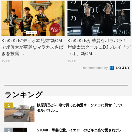
KinKi Kids“デュオ本兄弟”新CM
KinKi Kidsが華麗なパラパラ！
で岸優太が華麗なマラカスさば
岸優太はクールにDJプレイ「デ
きを披露 ...
ュオ」新CM...
TV LIFE
TV LIFE
Recommended by
ランキング
槙原寛己が20歳で買った初愛車・ソアラに興奮「デジ
1
タルパネル…
STU48・甲斐心愛、イエローのビキニ姿で愛されボデ
2