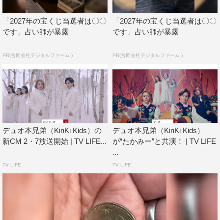
「2027年の宝くじ当選者は〇〇
「2027年の宝くじ当選者は〇〇
です」占い師が暴露
です」占い師が暴露
PR(合同会社デジタルファーム )
PR(合同会社デジタルファーム )
KinKi Kids
堂本光一
堂本剛
デュオ本兄弟（KinKi Kids）の
デュオ本兄弟（KinKi Kids）
新CM 2・7放送開始 | TV LIFE...
が“たかみー”と共演！ | TV LIFE
...
TV LIFE
TV LIFE