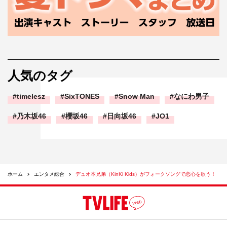
人気のタグ
timelesz
SixTONES
Snow Man
なにわ男子
乃木坂46
櫻坂46
日向坂46
JO1
ホーム
エンタメ総合
デュオ本兄弟（KinKi Kids）がフォークソングで恋心を歌う！