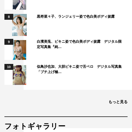
黒嵜菜々子、ランジェリー姿で色白美ボディ披露
8
白濱美兎、ビキニ姿で色白美ボディ披露 デジタル限
9
定写真集『純…
似鳥沙也加、大胆ビキニ姿で舌ペロ デジタル写真集
10
「ブチ上げ極…
もっと見る
フォトギャラリー