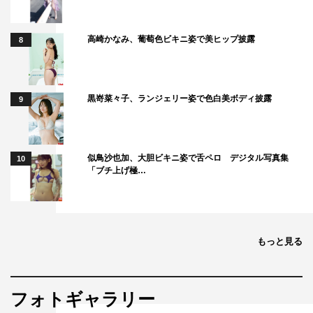
高崎かなみ、葡萄色ビキニ姿で美ヒップ披露
8
黒嵜菜々子、ランジェリー姿で色白美ボディ披露
9
似鳥沙也加、大胆ビキニ姿で舌ペロ デジタル写真集
10
「ブチ上げ極…
もっと見る
フォトギャラリー