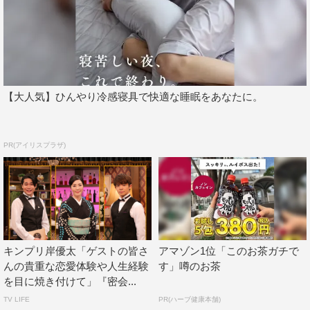
【大人気】ひんやり冷感寝具で快適な睡眠をあなたに。
PR(アイリスプラザ)
キンプリ岸優太「ゲストの皆さ
アマゾン1位「このお茶ガチで
んの貴重な恋愛体験や人生経験
す」噂のお茶
を目に焼き付けて」『密会...
TV LIFE
PR(ハーブ健康本舗)