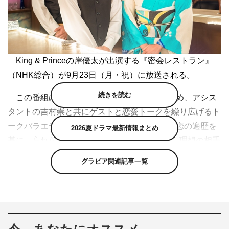
King & Princeの岸優太が出演する『密会レストラン』
（NHK総合）が9月23日（月・祝）に放送される。
続きを読む
この番組は、寺島しのぶと岸優太がMCを務め、アシス
タントの吉村崇と共にゲストと恋愛トークを繰り広げるト
ークバラエティの第2回。ゲストから取材した恋の遍歴を
2026夏ドラマ最新情報まとめ
基に、忘れられない恋や打ちのめされた別れ、理想の相手
や結婚などを赤裸々に語り合う。今回はMCの岸が“憧れの
グラビア関連記事一覧
人”と密会し、恋愛エピソードを聞き出す。
寺島は番組について「前回、緊張しながらもとても楽し
かったので、2回目に続けばいいなと思っていました。実
現できてとてもうれしいです」とコメント。岸は「ゲスト