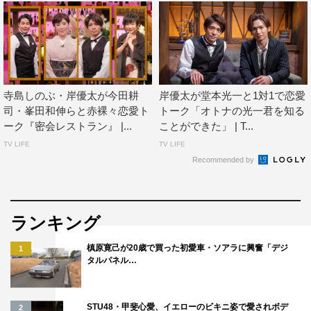
寺島しのぶ・岸優太が今田耕
岸優太が堂本光一と1対1で恋愛
司・峯田和伸らと赤裸々恋愛ト
トーク「オトナの光一君を知る
ーク『密会レストラン』 |...
ことができた」 | T...
TV LIFE
TV LIFE
Recommended by
ランキング
槙原寛己が20歳で買った初愛車・ソアラに興奮「デジ
1
タルパネル…
STU48・甲斐心愛、イエローのビキニ姿で愛されボデ
2