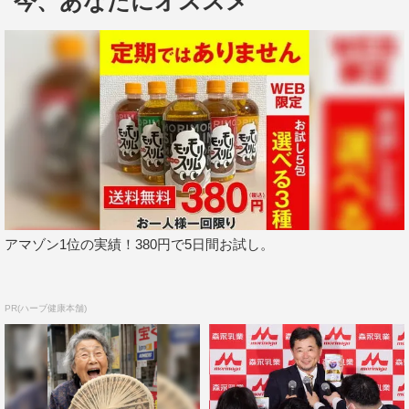
今、あなたにオススメ
の方のそれぞれの人生を知ることができるので、成長につ
ながるなと思います。寺島さん、吉村さんに支えられて、
安心して無防備な自分を出せます」と。
吉村は「なかなか普段バラエティで会わないようなメン
バー、いろいろな方がこのレストランには来るんですよ
ね。それが楽しいのと、岸君の成長ですね！肉眼では確認
できないんですが…数字的には間違いなく成長している。
岸君のコンディションが無性にほしくなる日があって…楽
しかったです」と語った。
アマゾン1位の実績！380円で5日間お試し。
『密会レストラン』
NHK総合
PR(ハーブ健康本舗)
9月23日（月・祝）後10・50～11・30
©NHK