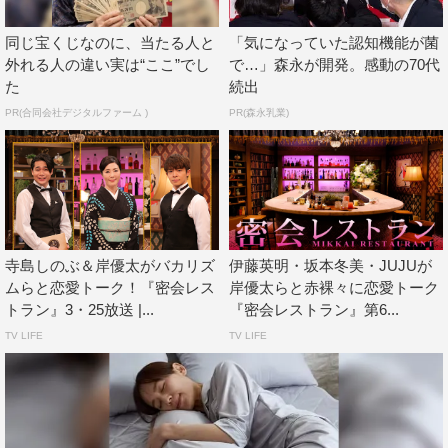
同じ宝くじなのに、当たる人と
「気になっていた認知機能が菌
外れる人の違い実は“ここ”でし
で…」森永が開発。感動の70代
た
続出
King & Prince
岸優太
PR(合同会社デジタルファーム )
PR(森永乳業)
寺島しのぶ＆岸優太がバカリズ
伊藤英明・坂本冬美・JUJUが
ムらと恋愛トーク！『密会レス
岸優太らと赤裸々に恋愛トーク
トラン』3・25放送 |...
『密会レストラン』第6...
TV LIFE
TV LIFE