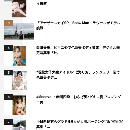
ィ披露
『アナザースカイSP』Snow Man・ラウールがモデル
3
挑戦…
白濱美兎、ビキニ姿で色白美ボディ披露 デジタル限
4
定写真集『純…
“現役女子大生アイドル”七海りお、ランジェリー姿で
5
色白美ボデ…
#Mooove!・赤間四季、おさげ髪×ビキニ姿でスレンダ
6
ー美…
小日向結衣らグラドル6人が大胆ポージング “股”特化写
7
真集「…