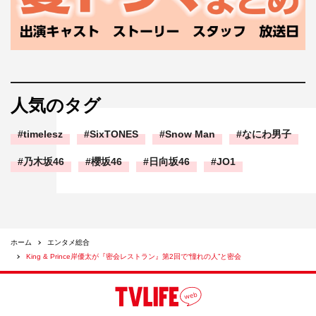
人気のタグ
timelesz
SixTONES
Snow Man
なにわ男子
乃木坂46
櫻坂46
日向坂46
JO1
ホーム
エンタメ総合
King & Prince岸優太が『密会レストラン』第2回で“憧れの人”と密会