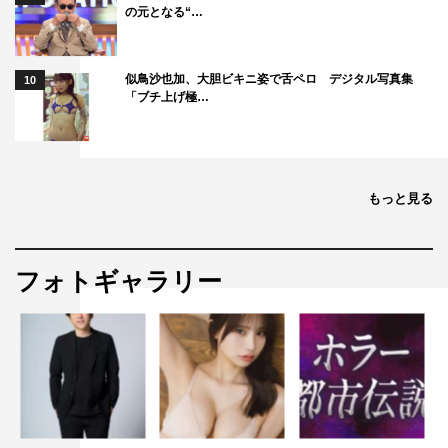
原作：アーサー・コナン・ドイル『シャーロック・ホーム
の元となる“…
ズ』シリーズ
脚本：井上由美子（『昼顔～平日午後3時の恋人たち～』
似鳥沙也加、大胆ビキニ姿で舌ペロ デジタル写真集
10
『白い巨塔』）
「ブチ上げ極…
プロデュース：太田大（『モンテ・クリスト伯－華麗なる
復讐』『レ・ミゼラブル 終わりなき旅路』）
演出：西谷弘（『モンテ・クリスト伯－華麗なる復讐－』
もっと見る
『刑事ゆがみ』）
制作・著作：フジテレビ
フォトギャラリー
公式HP：
https://www.fujitv.co.jp/sherlock/
公式Twitter：@SHERLOCKcx
公式Instagram：sherlock_cx
©フジテレビ