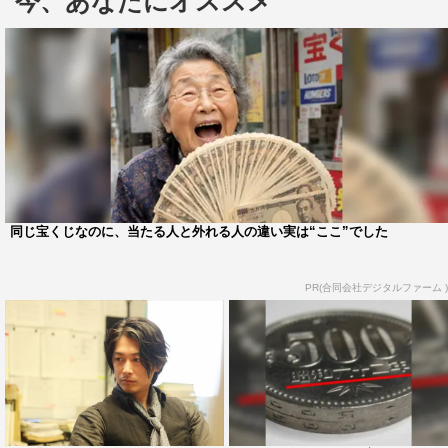
今、あなたにオススメ
ンエアがどんどん追いついてきてタイトなスケジュールに
なってくると思いますけど（笑）、そんな“連ドラあるあ
る”の状況でも楽しい現場にしていきたいですね」と笑顔
で抱負を語った。
これまでドラマや映画で、ホテルの副支配人、一級建築
士などを演じてきた岩田が今回演じるのは、都内の病院に
勤務する精神科医。初の医師役となる岩田は、先日のスチ
ール撮影で白衣姿に眼鏡姿をお披露目。「白衣姿は初で
同じ宝くじなのに、当たる人と外れる人の違い実は“ここ”でした
す。まさか医師の役がこんなにも早く来るなんて、と新鮮
な気持ちで白衣に袖を通しました。もしかしたら、白衣を
PR(合同会社デジタルファーム )
着るシーンはそこまで多くないかもしれませんが、病院の
シーンでは医師らしく、ちゃんとした人間であると思って
もらえるような演技をしていきたいです」と。
また、本作の魅力について岩田は「他の刑事ドラマやサ
スペンスドラマとは違って、『シャーロック』はコミカル