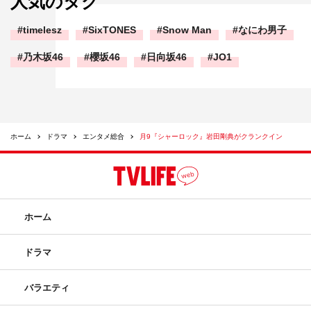
人気のタグ
timelesz
SixTONES
Snow Man
なにわ男子
乃木坂46
櫻坂46
日向坂46
JO1
ホーム
ドラマ
エンタメ総合
月9『シャーロック』岩田剛典がクランクイン
ホーム
ドラマ
バラエティ