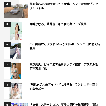
槙原寛己が20歳で買った初愛車・ソアラに興奮「デジ
いかと察知し、重要参考人として調査を開始する。
4
タルパネル…
『シャーロック』
フジテレビ系
高崎かなみ、葡萄色ビキニ姿で美ヒップ披露
5
10月7日スタート
毎週（月）後9時～9時54分
※初回30分拡大（後9時～10時24分）
小日向結衣らグラドル6人が大胆ポージング “股”特化写
6
真集「…
＜出演者＞
ディーン・フジオカ
白濱美兎、ビキニ姿で色白美ボディ披露 デジタル限
7
岩田剛典
定写真集『純…
・
佐々木蔵之介
“現役女子大生アイドル”七海りお、ランジェリー姿で
8
ほか
色白美ボデ…
＜スタッフ＞
『タモリステーション』石油の疑問を徹底解剖 石油
9