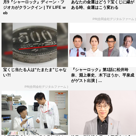
な演出や掛け合いが見どころの一つになるんじゃないかと
月9『シャーロック』ディーン・フ
あなたの金運はどう？宝くじに縁が
ジオカがクランクイン | TV LIFE w
ある時、金運はこう変わる
思っています。ボケとツッコミができるような楽しいコン
eb
ビをディーンさんと築いていけたらいいですね。原作ファ
PR(合同会社デジタルファーム )
ンもたくさんいらっしゃる作品ですので、リスペクトの気
持ちを忘れずに、“自分たちらしさ”を表現していけたらと
思っています」と語っている。
宝くじ当たる人は“たまたま”じゃな
『シャーロック』第1話に松井玲
い?!
奈、淵上泰史、木下ほうか、平泉成
がゲスト出演 | ...
PR(合同会社デジタルファーム )