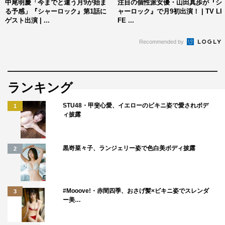
中尾明慶「今までと違う月9が始ま
注目の個性派女優・山田真歩が『シ
＜第1話あらすじ＞
る予感」『シャーロック』第1話に
ャーロック』で月9初出演！ | TV LI
ゲスト出演 | ...
FE ...
都内にある病院の中庭で、この病院に勤務する消化器内科
医の遺体が発見された。捜査一課の警部・江藤礼二（佐々
Recommended by
木蔵之介）は、何者かによって屋上から突き落とされたの
ではないかと病院関係者へ事情聴取するが、患者からの信
頼も厚く、異性関係のトラブルとも皆無だった被害者が殺
ランキング
されるはずなどないと口をそろえる。その様子を静かに聞
STU48・甲斐心愛、イエローのビキニ姿で愛されボデ
1
いていたのは犯罪捜査専門コンサルタントの誉獅子雄（デ
ィ披露
ィーン・フジオカ）。公にはしていないが、江藤は、ずば
ぬけた観察眼と天才的な思考回路を持ち合わせる獅子雄の
黒嵜菜々子、ランジェリー姿で色白美ボディ披露
2
力を時折借りながら事件捜査に当たっている。彼らの証言
に潜む虚偽を瞬時に見抜き、必要な情報と不要な情報を整
理していく獅子雄。そんな中、事情調査中にもかかわらず
#Mooove!・赤間四季、おさげ髪×ビキニ姿でスレンダ
3
その場を静かに立ち去った一人の男がいた。この病院に勤
ー美…
務する精神科医の若宮潤一（岩田剛典）。その様子を見逃
さなかった獅子雄は、彼が何か真実を握っているのではな