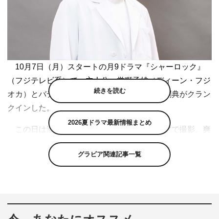
10月7日（月）スタートの月9ドラマ『シャーロック』
（フジテレビ系）で、主人公・誉獅子雄（ディーン・フジ
続きを読む
オカ）とバディを組む若宮潤一を演じる岩田剛典がクラン
クインした。
2026夏ドラマ最新情報まとめ
この日は潮の香りが漂うマリーナベイエリアで撮影。爽
やかな青空の下、岩田は「いよいよ始まったなと実感して
グラビア関連記事一覧
います。ディーンさん、西谷監督はじめ今作で初めてご一
緒する方が多い現場なので、いい意味で緊張感をもって臨
ませていただきました」と。
さらに「きっとこれからあっという間だと思います。オ