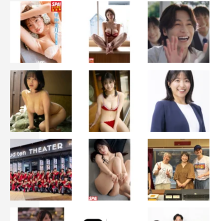
宮本信子
©テレビ東京
中谷美紀
萩原聖人