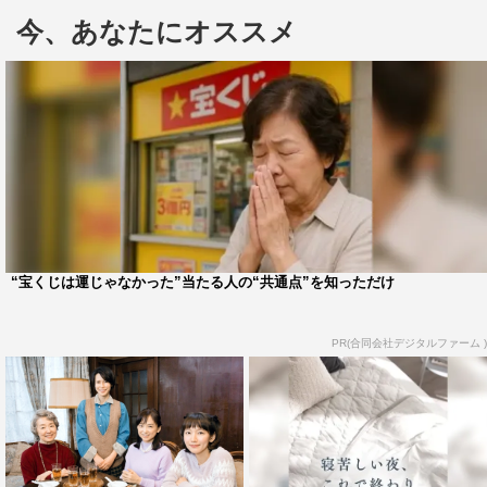
本作は、三浦しをんの同名小説の映像化。タイプの違う
今、あなたにオススメ
4人の女たちが一つ屋根の下に暮らす些細な日常と、次々
起こる事件を団結して乗り切り、にぎやかに毎日が過ぎて
いくホームドラマ。ほっこり温かく、家族とは何かを考え
させられる感動作だ。
本作のナレーションを萩原聖人が担当することが決定。
ドラマ、映画、舞台など幅広く活躍し、数多くの番組でナ
レーションを務めてきた萩原が、視聴者に4人の女たちの
日常を案内するためのキーマンとして登場する。
“宝くじは運じゃなかった”当たる人の“共通点”を知っただけ
また、四人の女それぞれの人物紹介したスペシャル映像
PR(合同会社デジタルファーム )
が公開された。
牧田佐知（中谷美紀）編