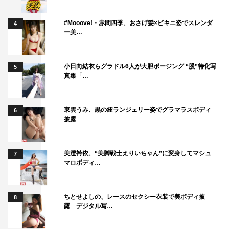
#Mooove!・赤間四季、おさげ髪×ビキニ姿でスレンダ
4
ー美…
小日向結衣らグラドル6人が大胆ポージング “股”特化写
5
真集「…
東雲うみ、黒の紐ランジェリー姿でグラマラスボディ
6
披露
牧田鶴代（宮本信子）編
美澄衿依、“美脚戦士えりいちゃん”に変身してマシュ
7
マロボディ…
ちとせよしの、レースのセクシー衣装で美ボディ披
8
露 デジタル写…