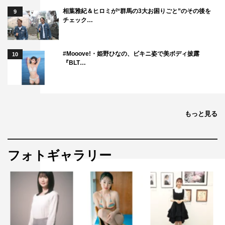
相葉雅紀＆ヒロミが“群馬の3大お困りごと”のその後を
9
チェック…
#Mooove!・姫野ひなの、ビキニ姿で美ボディ披露
10
『BLT…
もっと見る
＜あらすじ＞
ここは、東京杉並の古い洋館。
刺繍作家の牧田佐知（中谷美紀）と気ままな母・鶴代（宮
フォトギャラリー
本信子）、佐知の友人で毒舌な谷山雪乃（永作博美）と雪
乃の後輩でダメ男に甘い上野多恵美（吉岡里帆）の4人が
暮らす。同じ敷地内に長年住み続ける謎の老人・山田一郎
（田中泯）も交わり、笑いと珍事に事欠かない牧田家の
日々。そこに多恵美の元カレでストーカー化している本条