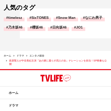
人気のタグ
timelesz
SixTONES
Snow Man
なにわ男子
乃木坂46
櫻坂46
日向坂46
JO1
ホーム
ドラマ
エンタメ総合
萩原聖人が中谷美紀主演『あの家に暮らす四人の女』ナレーションを担当！SP映像も公
開
ホーム
ドラマ