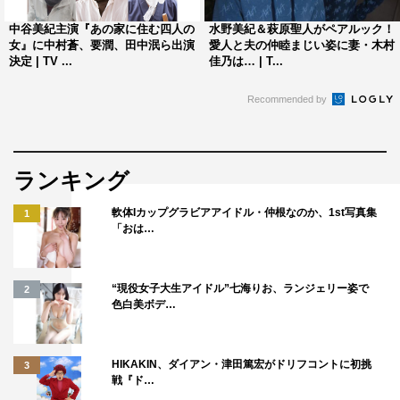
中谷美紀主演『あの家に住む四人の
水野美紀＆萩原聖人がペアルック！
女』に中村蒼、要潤、田中泯ら出演
愛人と夫の仲睦まじい姿に妻・木村
決定 | TV ...
佳乃は… | T...
Recommended by
ランキング
軟体Iカップグラビアアイドル・仲根なのか、1st写真集
1
「おは…
谷山雪乃（永作博美）編
“現役女子大生アイドル”七海りお、ランジェリー姿で
2
色白美ボデ…
HIKAKIN、ダイアン・津田篤宏がドリフコントに初挑
3
戦『ド…