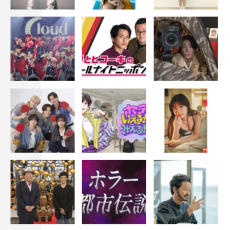
宗一（中村蒼）の影が迫り…。さらには、佐知に恋の訪れ
か。
そして、洋館にある“開かずの間”を開けたことをきっかけ
に、平穏な日常がにわかに変化して…。家族のようで家族
でない人々の、奇妙で不思議でかしましくも和やかな日々
の物語。
ドラマスペシャル『あの家に暮らす四人の女』
テレビ東京系
9月30日（月）後9・00～11・08
原作：三浦しをん
脚本：吉田紀子
監督：深川栄洋
出演：中谷美紀、吉岡里帆、中村蒼、橋本さとし、金井浩
人、前原滉・永作博美・萩原聖人（声）、要潤、田中泯、