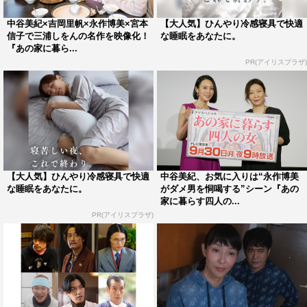
中谷美紀×吉岡里帆×永作博美×宮本
【大人気】ひんやり冷感寝具で快適
信子で三浦しをんの名作を映像化！
な睡眠をあなたに。
『あの家に暮ら...
PR(アイリスプラザ)
【大人気】ひんやり冷感寝具で快適
中谷美紀、お気に入りは“永作博美
な睡眠をあなたに。
がダメ男を恫喝する”シーン『あの
家に暮らす四人の...
PR(アイリスプラザ)
上野多恵美（吉岡里帆）編