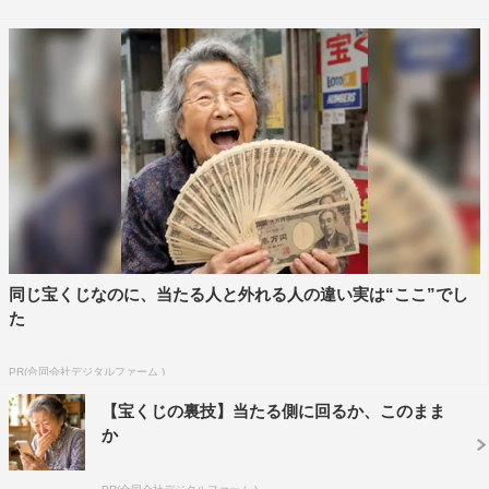
裕の表情を浮かべながら椅子に座って足を組むという動き
を見せ、大竹は「うまいね！」と称賛。
2人目の三村はぎこちない動きでフェードインしたあ
と、ゆっくりと椅子に座る。その様子を見た大竹は「ちょ
っと三村さん、顔が死んでる。おじいさんが出て来たみた
いな」とつぶやき、スタジオから笑いが起こった。
3人目の板野は、自分の動画を見て「結構よくできて
た」と自画自賛。しかし大竹はVTRの始まりが一番難しい
のではないかと読み、椅子に座った時の表情に注目。
同じ宝くじなのに、当たる人と外れる人の違い実は“ここ”でし
た
すると、大竹は椅子に座った瞬間のあびるの顔が突然無
表情になったのを見逃さず、「最初は気が抜けているから
PR(合同会社デジタルファーム )
無の表情なんだな」と逆の動きをしている人物をあびると
【宝くじの裏技】当たる側に回るか、このまま
予想する。
か
そして正解のVTRが流れるとそこに映っていたのは、後