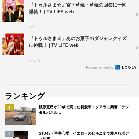
『トゥルさま☆』宮下草薙・草薙の回答に一同
爆笑！ | TV LIFE web
TV LIFE
『トゥルさま☆』あのお菓子のダジャレクイズ
に挑戦！ | TV LIFE web
TV LIFE
Recommended by
ランキング
槙原寛己が20歳で買った初愛車・ソアラに興奮「デジ
1
タルパネル…
STU48・甲斐心愛、イエローのビキニ姿で愛されボデ
2