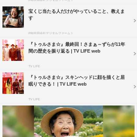
PR(合同会社デジタルファーム )
ろ歩きをする三村。この予想外の答えに大竹は「マジ
宝くじ当たる人だけがやっていること、教えま
で!?」と驚きを隠せない。
す
続いては板野が解答者となり、他の3人が逆再生の出題
PR(合同会社デジタルファーム )
者に。設定は「階段を下りる」。3人の動きを見た板野は
『トゥルさま☆』最終回！さまぁ～ずらが11年
「手すりを持つ動きって難しいんじゃないかな？」と手の
間の歴史を振り返る | TV LIFE web
動きに注目すると、ある人物の手の動きに違和感が…。果
たして逆の動きをしているのは誰なのか？結果は本編をチ
TV LIFE
ェック。
『トゥルさま☆』スキンヘッドに顔を描くと居
『トゥルさま☆』
眠りできる！ | TV LIFE web
配信日：毎週月曜 正午更新
TV LIFE
配信話数：49話
出演者：さまぁ～ず、あびる優 他
配信ページ：
https://pc.video.dmkt-sp.jp/ti/10022805?
campaign=ghp1002342