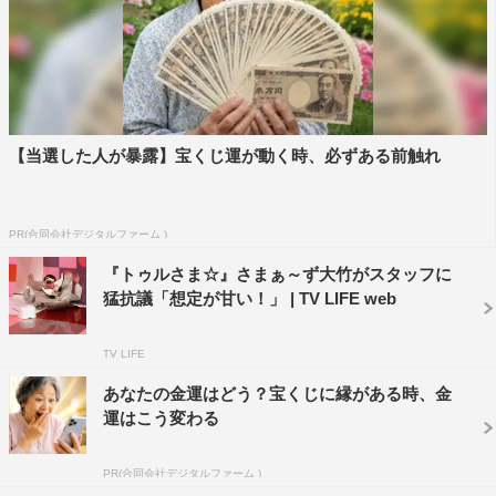
©エイベックス通信放送
【当選した人が暴露】宝くじ運が動く時、必ずある前触れ
PR(合同会社デジタルファーム )
『トゥルさま☆』さまぁ～ず大竹がスタッフに
猛抗議「想定が甘い！」 | TV LIFE web
TV LIFE
あなたの金運はどう？宝くじに縁がある時、金
運はこう変わる
PR(合同会社デジタルファーム )