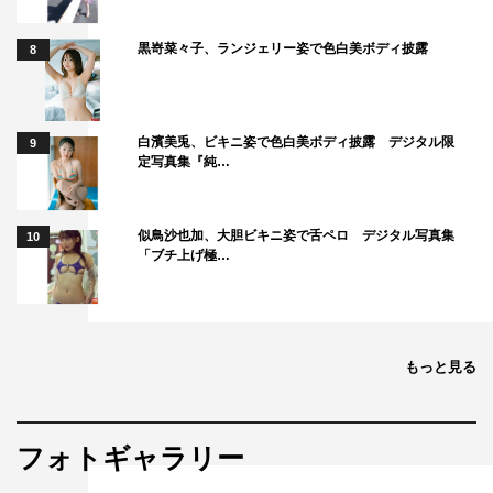
黒嵜菜々子、ランジェリー姿で色白美ボディ披露
8
白濱美兎、ビキニ姿で色白美ボディ披露 デジタル限
9
定写真集『純…
似鳥沙也加、大胆ビキニ姿で舌ペロ デジタル写真集
10
「ブチ上げ極…
もっと見る
フォトギャラリー