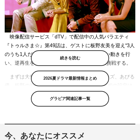
映像配信サービス「dTV」で配信中の人気バラエティ
『トゥルさま☆』第49話は、ゲストに板野友美を迎え“3人
のうち1人だけ逆再生で他の2人は逆再生っぽい動きを行
続きを読む
い、逆再生をしている人物を当てるゲーム”に挑戦する。
まずは大竹一樹が解答者になり、三村マサカズ、あびる
2026夏ドラマ最新情報まとめ
優、板野の3人が逆再生クイズの出題者に。最初の設定は
「歩いて椅子に座る」。逆再生の動きをする人は椅子に座
グラビア関連記事一覧
った状態からスタートし、その後立って後ろ歩きで画面か
らフェードアウトする流れとなる。3人の撮影が終了し、
早速全員でその動画を見てみることに。
今、あなたにオススメ
1人目のあびるはスムーズに画面にフェードインして余