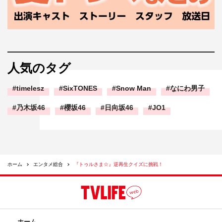
人気のタグ
timelesz
SixTONES
Snow Man
なにわ男子
乃木坂46
櫻坂46
日向坂46
JO1
ホーム
エンタメ総合
『トゥルさま☆』逆再生クイズに挑戦！
ホーム