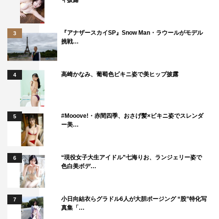
ィ披露
『アナザースカイSP』Snow Man・ラウールがモデル
3
挑戦…
高崎かなみ、葡萄色ビキニ姿で美ヒップ披露
4
#Mooove!・赤間四季、おさげ髪×ビキニ姿でスレンダ
5
ー美…
“現役女子大生アイドル”七海りお、ランジェリー姿で
6
色白美ボデ…
小日向結衣らグラドル6人が大胆ポージング “股”特化写
7
真集「…