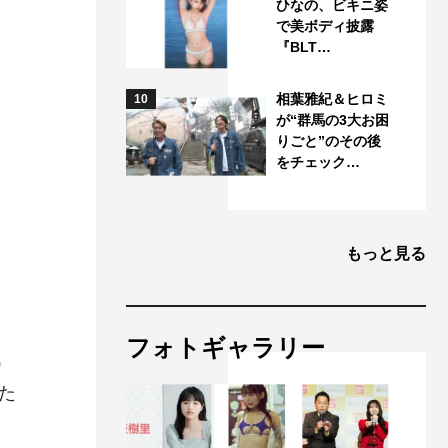
ひなの、ビキニ姿
で美ボディ披露
『BLT…
相葉雅紀＆ヒロミ
10
が“群馬の3大お困
りごと”のその後
をチェック…
もっと見る
フォトギャラリー
）
た