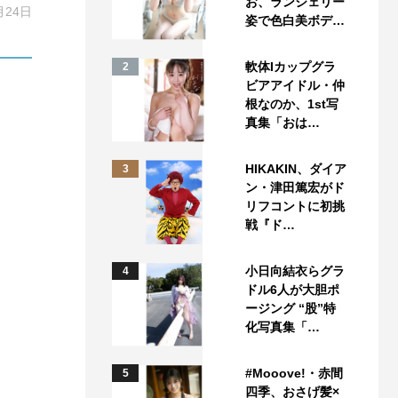
お、ランジェリー
月24日
姿で色白美ボデ…
軟体Iカップグラ
2
ビアアイドル・仲
根なのか、1st写
真集「おは…
HIKAKIN、ダイア
3
ン・津田篤宏がド
リフコントに初挑
戦『ド…
小日向結衣らグラ
4
ドル6人が大胆ポ
ージング “股”特
化写真集「…
#Mooove!・赤間
5
四季、おさげ髪×