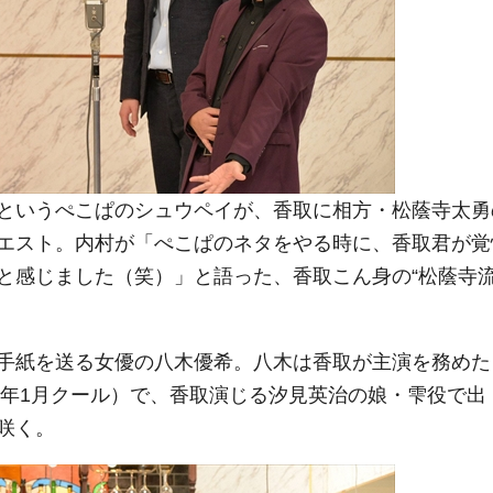
というぺこぱのシュウペイが、香取に相方・松蔭寺太勇
エスト。内村が「ぺこぱのネタをやる時に、香取君が覚
と感じました（笑）」と語った、香取こん身の“松蔭寺
手紙を送る女優の八木優希。八木は香取が主演を務めた
8年1月クール）で、香取演じる汐見英治の娘・雫役で出
咲く。