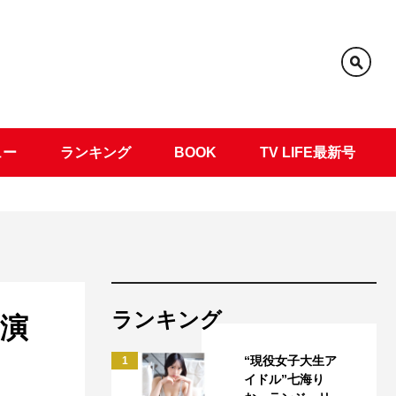
ュー
ランキング
BOOK
TV LIFE最新号
ランキング
演
“現役女子大生ア
1
イドル”七海り