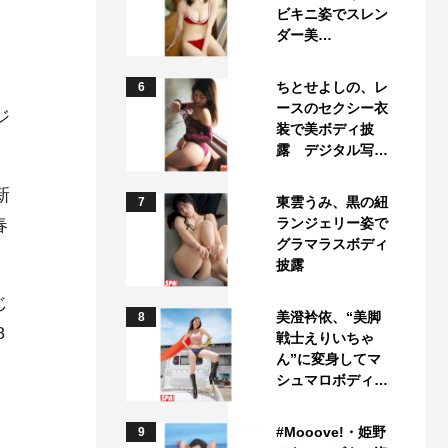
ビキニ姿でスレン
ダー美…
ちとせよしの、レ
6
ースのセクシー衣
ジ
装で美ボディ披
露 デジタル写…
新
東雲うみ、黒の紐
7
春
ランジェリー姿で
グラマラスボディ
披露
じ
美澄衿依、“美脚
8
8
戦士えりいちゃ
ん”に変身してマ
シュマロボディ…
#Mooove!・姫野
9