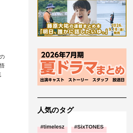
の
悟
流
人気のタグ
timelesz
SixTONES