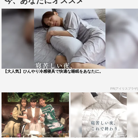
今、あなたにオススメ
ある意味ストーリーテラーのような役割もしていて、1番
視聴者の方と近いキャラクターでもあるのかなと思ってい
ます。ミステリアスである以上に、もっと奥が深い役柄に
見えるように表情や声の出し方で、他のキャラクターと差
別化ができるように心がけました」と印象を語った。
また、「最初にお話を頂いたときに、ユリコ様の役なの
かなって勘違いしました（笑）。けれど読み進めていく
【大人気】ひんやり冷感寝具で快適な睡眠をあなたに。
と、美月の方が私にぴったりだなと思いました。ミステリ
アスさだったり、何を考えているのか分からない感じは、
PR(アイリスプラザ)
自分で出しているつもりはないんですけど、周りに言われ
たりするので、自分と良いふうに合わさって、美月という
キャラクターになれたらと思いました」と話し、会場の笑
いを誘った。
さらに、ドラマタイトルにちなんで、一人で行動するこ