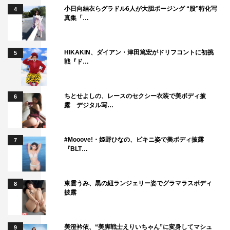
小日向結衣らグラドル6人が大胆ポージング “股”特化写
4
真集「…
HIKAKIN、ダイアン・津田篤宏がドリフコントに初挑
5
玉城ティナ
戦『ド…
ちとせよしの、レースのセクシー衣装で美ボディ披
6
露 デジタル写…
#Mooove!・姫野ひなの、ビキニ姿で美ボディ披露
7
『BLT…
東雲うみ、黒の紐ランジェリー姿でグラマラスボディ
8
披露
美澄衿依、“美脚戦士えりいちゃん”に変身してマシュ
9