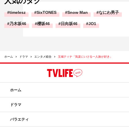
人気のタグ
timelesz
SixTONES
Snow Man
なにわ男子
乃木坂46
櫻坂46
日向坂46
JO1
ホーム
ドラマ
エンタメ総合
玉城ティナ「気楽にいける一人旅が好き」
ホーム
ドラマ
バラエティ