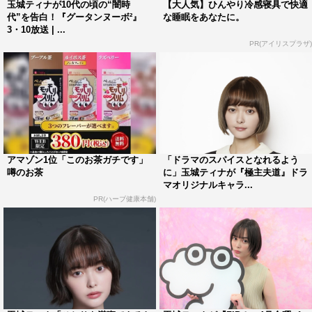
とがあるかを問われると「一人で旅行も行きますし、もち
玉城ティナが10代の頃の“闇時
【大人気】ひんやり冷感寝具で快適
代”を告白！『グータンヌーボ²』
な睡眠をあなたに。
ろん一人でごはんも食べます。一人っ子なので一人でいる
3・10放送 | ...
環境がすごく当たり前で育ってきているので、楽しんで一
PR(アイリスプラザ)
人の時間を過ごしています！スケジュールにあまりしばら
れずに、気楽に行ける一人旅が好きです」とアクティブな
一面を明らかにした。
また、クリエイティブ・アドバイザーとして作品に参加
する佐藤の印象を聞かれると、「佐藤さんは想像通りの方
アマゾン1位「このお茶ガチです」
「ドラマのスパイスとなれるよう
で、佐藤さんがいらっしゃると現場がめちゃくちゃ明るく
噂のお茶
に」玉城ティナが『極主夫道』ドラ
マオリジナルキャラ...
なりました。佐藤さんはドラマにも出演されるので、そこ
PR(ハーブ健康本舗)
も見どころのひとつだと思います。どういう役で出演され
るのか、美月との関わりは何なのか、注目してもらいたい
なと思います」と。
玉城は、最後に「ユリコはなぜ一人になる必要があった
のか。“ユリコ様伝説”によって人がどんどん淘汰されてい