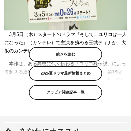
3月5日（木）スタートのドラマ『そして、ユリコは一人
になった』（カンテレ）で主演を務める玉城ティナが、大
阪のカンテレ本社で記者会見を行った。
続きを読む
本作は、ある高校に代々伝わる「ユリコ様伝説」によっ
て起きる連続死の真相を追うミステリードラマ。第18回
2026夏ドラマ最新情報まとめ
『このミステリーがすごい！』大賞でU-NEXT・カンテレ
賞を受賞し、特別審査員を務めた佐藤二朗がドラマ化にあ
グラビア関連記事一覧
たりクリエイティブ・アドバイザーとして参加した。
写真をもっと見る（全17枚）
今作がミステリードラマ初挑戦となる玉城は、自身が演
じる嶋倉美月について「美月は謎めいているんですけど、