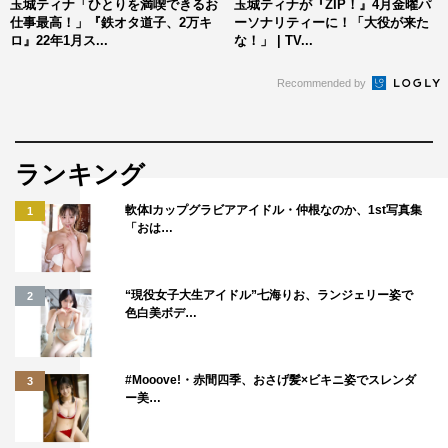
玉城ティナ「ひとりを満喫できるお
玉城ティナが『ZIP！』4月金曜パ
くと知っている状態で、人が極限の状態になったときにど
仕事最高！」『鉄オタ道子、2万キ
ーソナリティーに！「大役が来た
ういう行動をとるのかという、人間ドラマの側面も併せ持
ロ』22年1月ス...
な！」 | TV...
つ物語です。話を重ねていくごとに緊迫感も増していきま
Recommended by
すし、ミステリーとしても想像しがいのある作品だと思う
ので、ぜひ皆さん推理しながら見ていただきたいなと思い
ます」とPRした。
ランキング
『そして、ユリコは一人になった』
軟体Iカップグラビアアイドル・仲根なのか、1st写真集
1
カンテレ（関西ローカル）
「おは…
3月5日（木）スタート
毎週木曜 深0時25分～0時55分
“現役女子大生アイドル”七海りお、ランジェリー姿で
2
※初回のみ、深0時26分よりスタート
色白美ボデ…
出演：玉城ティナ、岡本夏美、小越勇輝、紺野彩夏、柴田
杏花、森迫永依、天野はな、大原梓、中尾有伽、野々村は
#Mooove!・赤間四季、おさげ髪×ビキニ姿でスレンダ
3
ー美…
なの、小平大智、平岡祐太