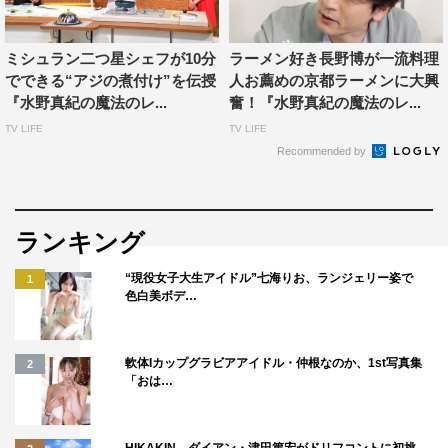
ミシュラン二つ星シェフが10分
ラーメン好き長野博が一流料理
でできる“アジの煮付け”を伝授
人お薦めの京都ラーメンに大興
『水野真紀の魔法のレ...
奮！『水野真紀の魔法のレ...
TV LIFE
TV LIFE
Recommended by
『水野真紀の魔法のレストラン』
MBS
ランキング
3月4日（水）後7・00～8・00
“現役女子大生アイドル”七海りお、ランジェリー姿で
1
©MBS
色白美ボデ…
軟体Iカップグラビアアイドル・仲根なのか、1st写真集
2
「おは…
HIKAKIN、ダイアン・津田篤宏がドリフコントに初挑