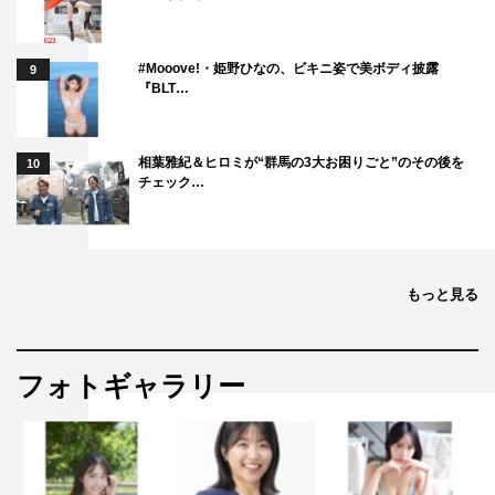
#Mooove!・姫野ひなの、ビキニ姿で美ボディ披露
9
『BLT…
相葉雅紀＆ヒロミが“群馬の3大お困りごと”のその後を
10
チェック…
もっと見る
フォトギャラリー