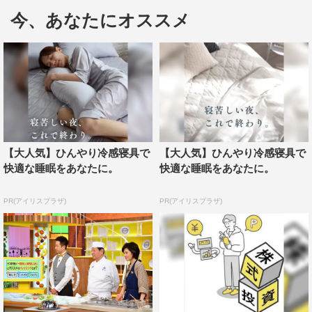
玉ねぎを炒め、ミニトマトを加えて蒸し焼きにした後、サ
今、あなたにオススメ
バ缶を汁ごと投入する。
【大人気】ひんやり冷感寝具で
【大人気】ひんやり冷感寝具で
快適な睡眠をあなたに。
快適な睡眠をあなたに。
PR(アイリスプラザ)
PR(アイリスプラザ)
出演者には、「サバ缶と合わせると最もうま味がアップ
するのは『なめたけ・梅干し・鮭』のうち、どれ？」とい
う3択クイズを出題。V6長野博は「なめたけ」、ゲストの
松下奈緒は「梅干し」と解答する。一方、「鮭」を選んだ