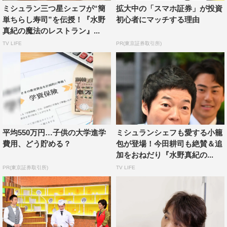
ミシュラン三つ星シェフが“簡
拡大中の「スマホ証券」が投資
ロザン菅広文は「魚に一番合うのは何か？魚ですよ！」と
単ちらし寿司”を伝授！『水野
初心者にマッチする理由
主張。ロザン宇治原史規が「猫の考え方ですか？」とツッ
真紀の魔法のレストラン』...
コむと、菅は「僕、猫の考え方ですよ」と答える謎の展開
TV LIFE
PR(東京証券取引所)
に。
ミシュランシェフがさまざまなスパゲティーに応用が利
く最強コンビと語る、サバ缶とうま味の相乗効果を生む食
材は果たしてどれなのか。
完成品を試食した松下は思わず「おいしい！お店みた
平均550万円…子供の大学進学
ミシュランシェフも愛する小籠
い」と言ったあと「お店の方が作ってらっしゃるから当た
費用、どう貯める？
包が登場！今田耕司も絶賛＆追
加をおねだり『水野真紀の...
り前なんですけど…」と我に返り、照れ笑いを見せる。
PR(東京証券取引所)
TV LIFE