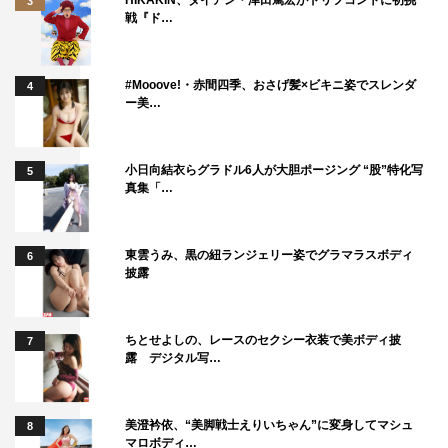
3
戦『ド…
#Mooove!・赤間四季、おさげ髪×ビキニ姿でスレンダ
4
ー美…
小日向結衣らグラドル6人が大胆ポージング “股”特化写
5
真集「…
東雲うみ、黒の紐ランジェリー姿でグラマラスボディ
6
披露
ちとせよしの、レースのセクシー衣装で美ボディ披
7
露 デジタル写…
美澄衿依、“美脚戦士えりいちゃん”に変身してマシュ
8
マロボディ…