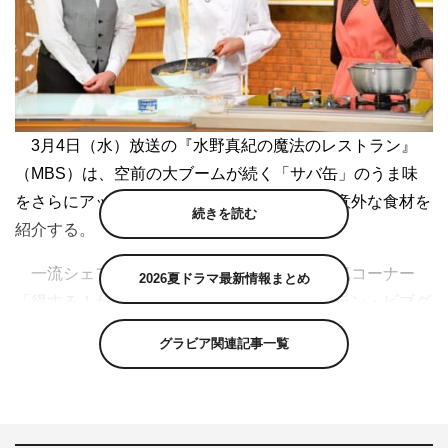
3月4日（水）放送の『水野真紀の魔法のレストラン』
（MBS）は、空前の大ブームが続く「サバ缶」のうま味
をさらにアップさせる、家庭の冷蔵庫にある意外な食材を
続きを読む
紹介する。
一流シェフが家庭向けレシピを公開する人気コーナー
2026夏ドラマ最新情報まとめ
「得する！かけ算レシピ」。今回は、ミシュラン・ビブグ
ルマン7年連続獲得の大阪・福島の人気イタリアン「イ
グラビア関連記事一覧
ル・ルォーゴ・ディ・タケウチ」の竹内シェフが、「8分
でできるサバ缶ペペロンチーノ」のレシピを伝授する。
まずは、フライパンでオリーブ油・ニンニク・鷹の爪・