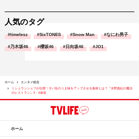
人気のタグ
timelesz
SixTONES
Snow Man
なにわ男子
乃木坂46
櫻坂46
日向坂46
JO1
ホーム
エンタメ総合
ミシュランシェフが伝授！サバ缶のうま味をアップさせる食材とは？『水野真紀の魔法
のレストラン』3・4放送
ホーム