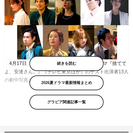
4月17日（金）スタートの安達祐実主演ドラマ『捨てて
続きを読む
よ、安達さん。』（テレビ東京ほか）のゲスト出演者13人
の劇中写真とコメントが公開された。
2026夏ドラマ最新情報まとめ
本作は、今年デビュー36周年を迎える安達が、最初で最
後の本人役を演じるオリジナル作品。安達が女性誌の連載
グラビア関連記事一覧
企画の依頼を受けたことをきっかけに、自身の代表作がダ
ビングされた“完パケDVD”をはじめ、さまざまな“捨てられ
ないモノ”を捨てていく。各話、擬人化したモノが安達の