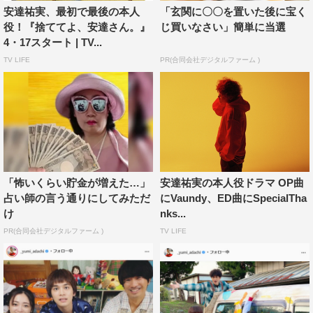
安達祐実、最初で最後の本人
「玄関に〇〇を置いた後に宝く
役！『捨ててよ、安達さん。』
じ買いなさい」簡単に当選
■梶原ひかり
4・17スタート | TV...
安達祐実さんが、安達祐実さんとして主演するドラマに参
TV LIFE
PR(合同会社デジタルファーム )
加させていただくことになりました。連絡が来た時には驚
きましたが、監督が大九（明子）さんだと聞いた瞬間、
「あ、なるほど。」とすぐに納得しました（笑）。
私も子役出身なので神様（安達さん）との対面に楽しみと
緊張でしたが、優しさとキュートの擬人化のような方で撮
影がとっても楽しかったです。ぜひご覧ください！
「怖いくらい貯金が増えた…」
安達祐実の本人役ドラマ OP曲
■片桐はいり
占い師の言う通りにしてみただ
にVaundy、ED曲にSpecialTha
け
nks...
今までもいろんなところで意表をついてきた大九監督です
PR(合同会社デジタルファーム )
TV LIFE
が、このドラマの展開も相当意表をついてます。ぜひ最終
回までご覧ください。
安達さんの特別な人生を借りて、とんでもないところに行
ってます。ちなみに私は贈り物とお礼の無間地獄に悩むも