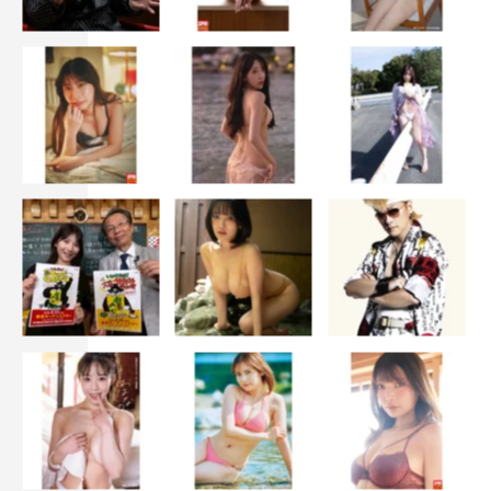
ずっと（笑）。役を演じながら、冷蔵庫とか壁とか玩具と
か、いろんなモノの言葉が聞こえる感じがして（笑）。と
っても楽しい現場でした！ありがとうございました！
■渡辺大知
すてきな企画に参加させていただけて光栄でした。現場は
とっても楽しくて、安達祐実さんの魅力・人間力にずっと
くぎ付けでした。僕は今回の安達さんの捨てられない大事
なモノたちの中でもかなり男臭いパートを担当させていた
だけたんじゃないかと思っております。何だか笑えて、何
だか切ない物語です。ぜひ楽しみにしていてください！