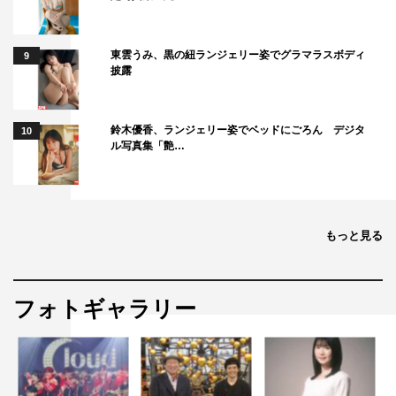
の言い方のマネをしていたら帰るころにはマスターしてい
ました。テレビでしか見たことがなかった安達祐実さんは
東雲うみ、黒の紐ランジェリー姿でグラマラスボディ
9
披露
実在しました。
■徳永えり
鈴木優香、ランジェリー姿でベッドにごろん デジタ
10
愛着あるモノが言葉をもち、話してくれるなんて夢のよ
ル写真集「艶…
う！人ではないものを演じられることもなかなかないの
で、この不思議な世界観の中で、安達さんの捨てられな
い“モノ”としてきちんと心を持ち、「捨ててください」と
安達さんに言いたいなと思い演じました。このキュートで
もっと見る
ちょっぴり切ない世界をぜひ楽しんで見てください！
■戸塚純貴
フォトギャラリー
尊敬する大先輩、安達祐実さん主演作品に参加させていた
だく事になり身に余る思いだったのですが、頂いた役がま
さかのあれだなんて…。大九監督と創り出すフラットな安