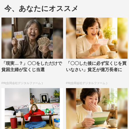
夢の中に現れ、自分を捨ててほしくないと名乗り出るシュ
今、あなたにオススメ
ールな世界観を展開する。
公開されたのは、各話にゲスト出演する臼田あさ美、梶
原ひかり、片桐はいり、加藤諒、貫地谷しほり、北村匠
海、早織、じろう（シソンヌ）、徳永えり、戸塚純貴、松
本まりか、YOU、渡辺大知（五十音順）が、演じるモノ
をイメージした髪形や服装に身を包んだ劇中写真。それぞ
れが何のモノを演じているのかは放送直前に発表される。
「現実…？」〇〇をしただけで
「〇〇した後に必ず宝くじを買
貧困主婦が宝くじ当選
いなさい」貧乏が億万長者に
＜出演者コメント＞
PR(合同会社デジタルファーム )
PR(合同会社デジタルファーム )
■臼田あさ美
信頼している大九組で演じることができて、とても楽しか
ったです。安達さんの魅力たっぷり詰まった、クスリと笑
えて、ふと自分に返ってきて思いをめぐらせるような作品
だと思います。ぜひたくさんの方に見ていただきたいで
す！