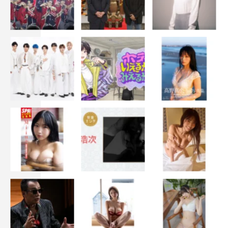
達さんはいつも以上に、安達さんでした。架空のリアル安
達祐実という不思議な感じの撮影はとても楽しい時間でし
た。
■松本まりか
私自身、安達祐実さんのドラマを見て育った子供時代でし
た。もう夢中で。あれから20年以上たち、その安達さんと
一緒にお芝居している不思議。あの頃の自分に教えてあげ
たらどんなに夢があるだろうか。さて、川上凛子さんには
驚きました。新星コメディエンヌの誕生です。あの頃私が
安達さんをそんな目で見たように、川上さんに心奪われる
子供たちが出てくるのではないかと妄想してしまうくらい
です。役の詳細は、放送日前まで秘密にしておきましょ
う。ではまた近いうちに、ごきげんよう。
■YOU
まず、祐実ちゃんが大好きなわけで。興奮してましたね、