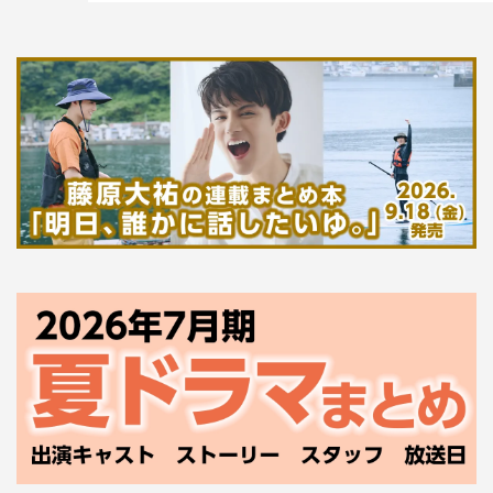
ドラマ25
『捨ててよ、安達さん。』
4月17日（金）スタート
テレビ東京ほか
毎週（金）深0・52～1・23
脚本：下田悠子、大久明子
監督：大久明子、成瀬朋一、林雅貴
出演：安達祐実、川上凛子、西村晋弥
臼田あさ美、梶原ひかり、片桐はいり、加藤諒、貫地谷し
ほり、北村匠海、早織、じろう（シソンヌ）、徳永えり、
戸塚純貴、松本まりか、YOU、渡辺大知（五十音順）
©「捨ててよ、安達さん。」製作委員会