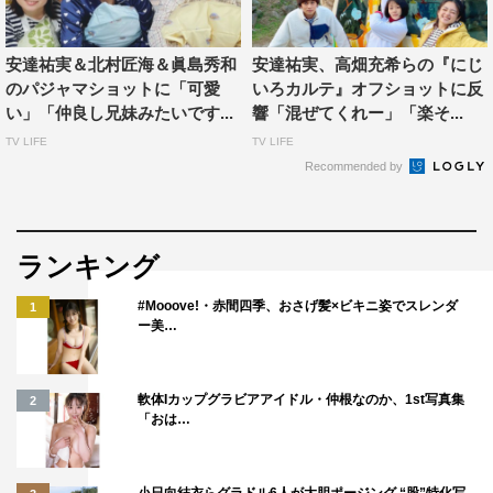
のとして、すごく身につまされる役をやりました。
■加藤諒
安達祐実＆北村匠海＆眞島秀和
安達祐実、高畑充希らの『にじ
今回、安達さんとお芝居させていただくのが、約9年ぶり
のパジャマショットに「可愛
いろカルテ』オフショットに反
だったのでとても緊張しましたが、安達さんの人柄もあり
い」「仲良し兄妹みたいです...
響「混ぜてくれー」「楽そ...
大変アットホームな現場で、とても居心地が良かったで
TV LIFE
TV LIFE
Recommended by
す。本編ではかなり切ない役ですが、安達さんとの掛け合
いを楽しんでいただけたらうれしいです。
■貫地谷しほり
ランキング
芸能界、人生の大先輩であり、そして良き友人の祐実さん
#Mooove!・赤間四季、おさげ髪×ビキニ姿でスレンダ
1
の主演作なら参加しない選択肢はありませんでした。祐実
ー美…
さんと川上凛子ちゃんが作り出す不思議な世界観の中で不
思議な役を演じましたが、不思議なリアルがそこにありま
軟体Iカップグラビアアイドル・仲根なのか、1st写真集
2
した。あらためて安達祐実という人はチャレンジャーだな
「おは…
ぁと。私自身放送を楽しみにしています！
■北村匠海
小日向結衣らグラドル6人が大胆ポージング “股”特化写