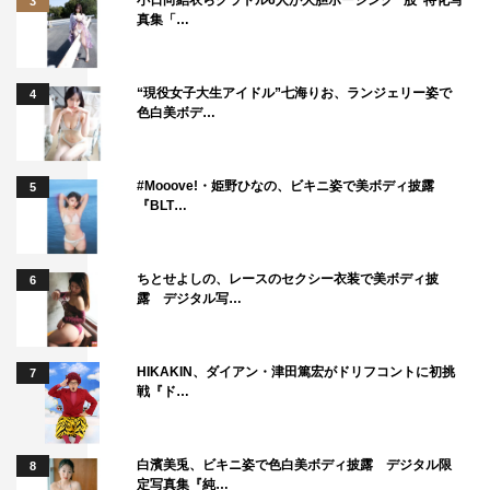
3
真集「…
素敵な物語の一つのピースとしてお声がけいただきとても
うれしかったです。大九監督の作り出す世界観に短い時間
でしたが、どっぷり浸れた幸せと、安達さんとの時間も尊
“現役女子大生アイドル”七海りお、ランジェリー姿で
4
色白美ボデ…
くてかみ締めながら撮影できました。ぜひ楽しみにしてい
てください。
#Mooove!・姫野ひなの、ビキニ姿で美ボディ披露
5
■早織
『BLT…
初めてお会いした安達さん。幾度も転生されているかのよ
うな人としての強さと大きさを、そばにいると感じ、夢見
ちとせよしの、レースのセクシー衣装で美ボディ披
6
心地の撮影時間でした。安達さんの心に寄り添いたい一心
露 デジタル写…
でしたが、未熟な私に安達さんが寄り添ってくださったん
だと思います。あの役を頂けたことは本当に幸運です。
HIKAKIN、ダイアン・津田篤宏がドリフコントに初挑
7
戦『ド…
■じろう（シソンヌ）
大九監督とは脚本で2度お仕事させてもらったことがある
のですが、作品に出るのは初めてだったので何だか変な感
白濱美兎、ビキニ姿で色白美ボディ披露 デジタル限
8
定写真集『純…
じがしました。川上凛子ちゃんの前で監督の「カット！」