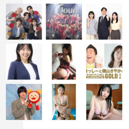
＜あらすじ＞
ある日、安達さん（安達祐実）は女性誌の編集長から「手
放して心地よく暮らすひと。」をテーマに“毎号私物を一
つ捨てる”という連載企画の相談を持ちかけられる。その
夜、いつものように眠りについた安達さんの夢の中に謎の
少女（川上凛子）と「捨てられないモノ」たちが擬人化し
て次々に登場し、自分を捨ててほしいとお願いする。子で
あり母であり妻であり女優である安達祐実のリアルとフィ
クションが入り混じった、「安達さん」の心をひもとく物
語。