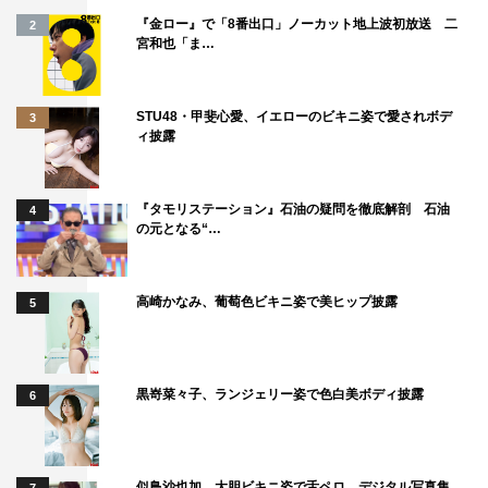
『金ロー』で「8番出口」ノーカット地上波初放送 二
2
宮和也「ま…
STU48・甲斐心愛、イエローのビキニ姿で愛されボデ
3
ィ披露
『タモリステーション』石油の疑問を徹底解剖 石油
4
の元となる“…
高崎かなみ、葡萄色ビキニ姿で美ヒップ披露
5
黒嵜菜々子、ランジェリー姿で色白美ボディ披露
6
似鳥沙也加、大胆ビキニ姿で舌ペロ デジタル写真集