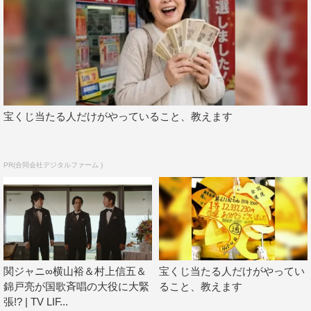
②YouTubeチャンネル「はみだし競馬BEAT」で検索。
宝くじ当たる人だけがやっていること、教えます
PR(合同会社デジタルファーム )
関ジャニ∞横山裕＆村上信五＆
宝くじ当たる人だけがやってい
錦戸亮が国歌斉唱の大役に大緊
ること、教えます
張!? | TV LIF...