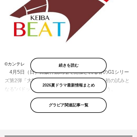
©カンテレ
続きを読む
4月5日（日）に阪神競馬場で開催される春のG1シリー
ズ第2弾「大阪杯」で、カンテレが競馬場では初の試みと
2026夏ドラマ最新情報まとめ
なる“パドック360度VRカメラライブ配信”を行う。
パドックの外側に無人で運用できる360度カメラ
グラビア関連記事一覧
(Insta360pro)を設置。そのカメラがとらえた映像をレース
当日午後2時30分～3時30分の間、番組公式YouTubeチャ
ンネル「はみだし競馬BEAT」でライブ配信。