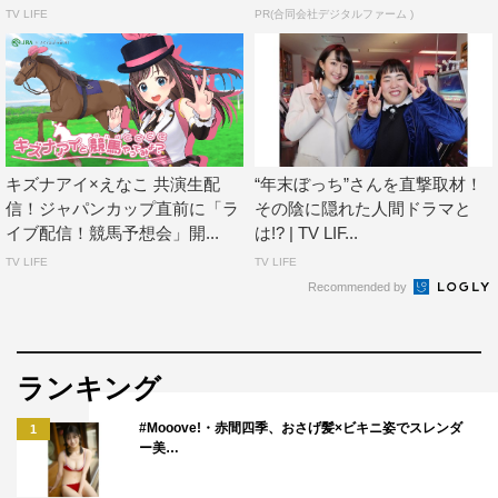
TV LIFE
PR(合同会社デジタルファーム )
キズナアイ×えなこ 共演生配
“年末ぼっち”さんを直撃取材！
信！ジャパンカップ直前に「ラ
その陰に隠れた人間ドラマと
イブ配信！競馬予想会」開...
は!? | TV LIF...
TV LIFE
TV LIFE
Recommended by
ランキング
#Mooove!・赤間四季、おさげ髪×ビキニ姿でスレンダ
1
ー美…