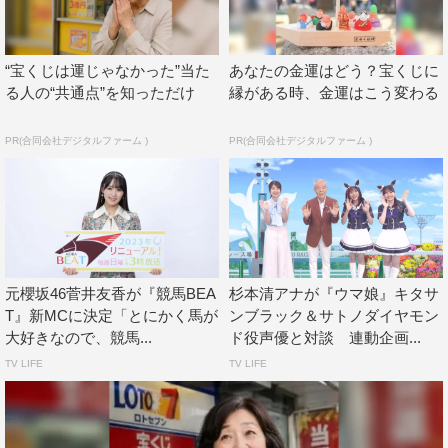
ができ、さらにイヤホンをつければ蹄の音や馬の鳴き声ま
でクリアに聞こえる。お茶の間にいながら、まるでパドッ
“宝くじは運じゃなかった”当た
あなたの金運はどう？宝くじに
クの特等席にいるような臨場感を味わうことができる。
る人の“共通点”を知っただけ
縁がある時、金運はこう変わる
新型コロナウイルスの感染拡大が続く中、JRA（日本中
PR(合同会社デジタルファーム )
PR(合同会社デジタルファーム )
央競馬会）は2月29日以降の中央競馬開催について無観客
で競走を実施しており、大阪杯も同様の措置がとられるこ
とが決定している。
『競馬BEAT』の片山健太プロデューサーは、「無人で運
用できるこのカメラを利用して、競馬場に行きたいけど行
元櫻坂46菅井友香が『競馬BEA
杉本清アナが『ウマ娘』キタサ
けない競馬ファンに少しでも競馬場の臨場感を感じていた
T』新MCに決定「とにかく馬が
ンブラック＆サトノダイヤモン
だけたら」とコメントした。
大好きなので、競馬...
ド役声優と対談 連動企画...
TV LIFE
TV LIFE
“パドック360度VRカメラライブ配信”の閲覧方法
①YouTubeアプリがダウンロードされたスマートフォンを
用意。