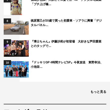
7
「ブチ上げ極…
槙原寛己が20歳で買った初愛車・ソアラに興奮「デジ
8
タルパネル…
『博士ちゃん』伊藤沙莉が初登場 大好きな芦田愛菜
9
とのタッグで…
『ドッキリGP 4時間テレビSP』今夜放送 東野幸治、
10
小池栄…
もっと見る