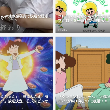
ひんやり冷感寝具で快適な睡眠
クレヨンしんちゃん×ゆずのコ
。
プが11・９発売 | TV LIFE we...
)
TV LIFE
しんちゃん』「野原みさえ 昼
『クレヨンしんちゃん』“地獄
だゾ」放送決定 公式スピンオ
ディ”が約１年ぶりに復活！８・1