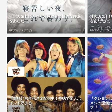
【大人気】ひんやり冷感寝具で快適な睡眠
【大人気】
をあなたに。
をあなたに
PR(アイリスプラザ)
PR(アイリスプラザ
【無料】70年代洋楽配信中！視聴で楽天ポ
『クレヨン
イント貯まる
メシの流儀
フ『...