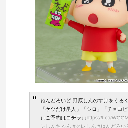
ねんどろいど 野原しんのすけをくる
「ケツだけ星人」「シロ」「チョコビ
↓↓ご予約はコチラ↓↓
https://t.co/WGG
ンしんちゃん
#クレしん
#ねんどろい