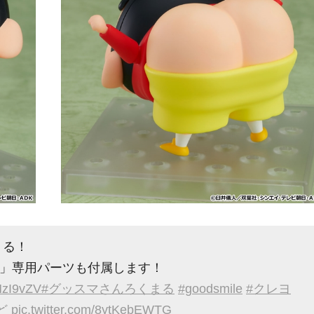
くる！
」専用パーツも付属します！
MzI9vZV
#グッスマさんろくまる
#goodsmile
#クレヨ
ど
pic.twitter.com/8ytKebEWTG