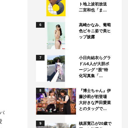
ト地上波初放送
二宮和也「ま…
高崎かなみ、葡萄
6
色ビキニ姿で美ヒ
ップ披露
小日向結衣らグラ
7
ドル6人が大胆ポ
ージング “股”特
化写真集「…
『博士ちゃん』伊
8
藤沙莉が初登場
大好きな芦田愛菜
とのタッグで…
パ
愛
槙原寛己が20歳で
9