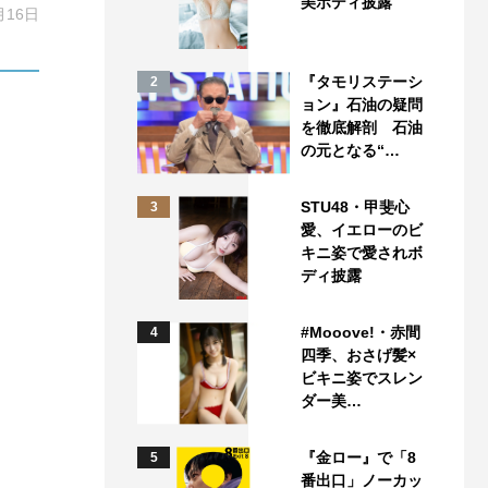
美ボディ披露
月16日
『タモリステーシ
2
ョン』石油の疑問
を徹底解剖 石油
の元となる“…
STU48・甲斐心
3
愛、イエローのビ
キニ姿で愛されボ
ディ披露
#Mooove!・赤間
4
四季、おさげ髪×
ビキニ姿でスレン
ダー美…
『金ロー』で「8
5
番出口」ノーカッ