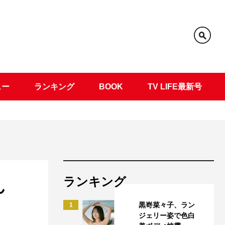
ュー
ランキング
BOOK
TV LIFE最新号
ランキング
ん
黒嵜菜々子、ラン
1
ジェリー姿で色白