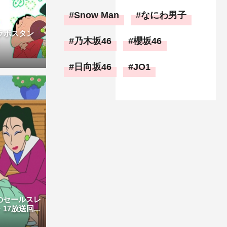
Snow Man
なにわ男子
ラボスタン
乃木坂46
櫻坂46
日向坂46
JO1
のセールスレ
7放送回...