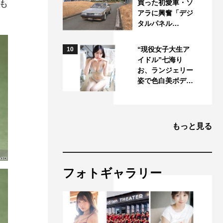
も
買った初愛車・ソ
アラに興奮「デジ
タルパネル…
“現役女子大生ア
10
イドル”七海り
お、ランジェリー
姿で色白美ボデ…
もっと見る
フォトギャラリー