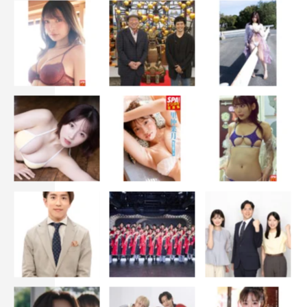
視聴券：各回3000円（税込み）
2020年10月1日前10・00発売開始
＜スタッフ＞
プロデューサー・安江圭（TBSテレビ）
主催・制作：TBSテレビ
HP：https://www.tbs.co.jp/event/etudebi4/
E-girls
乃木坂46
塚地武雅
寺脇康文
山口乃々華