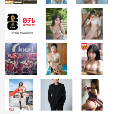
2020年10月23日（金）後7時開演
内田真礼×寺脇康文・塚地武雅
2020年10月24日（日）
後2時開演 早川聖来（乃木坂46）×寺脇康文・塚地武雅
後7時開演 山口乃々華（E-girls）×寺脇康文・塚地武雅
※全公演 piano.河内肇
＜公演形態＞
無観客有料配信限定
＜配信サイト＞
イープラス：https://eplus.jp/etudethebifour/
PIA LIVE STREAM：
https://w.pia.jp/t/etude/
ローチケ LIVE STREAMING：https://l-tike.com/etudebi4/
※アーカイブ視聴可能期間は公演翌日まで