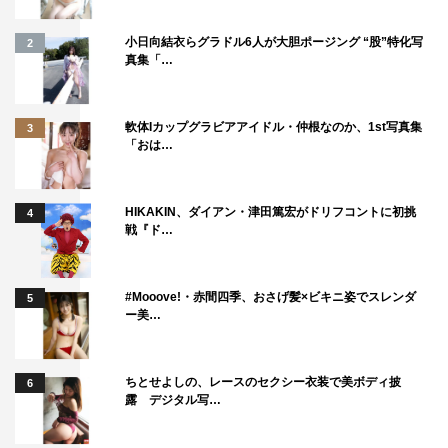
を組む。この人選について寺脇は「あらゆる分野から特徴
のある方をお願いしたいと思って。僕らもその人たちの個
小日向結衣らグラドル6人が大胆ポージング “股”特化写
2
性を生かしながら即興劇を作っていきたい」と説明した。
真集「…
そして「なぜ塚地を相棒に指名したか？」と問われると、
軟体Iカップグラビアアイドル・仲根なのか、1st写真集
3
寺脇は「これまでにも何度か共演させていただいたんです
「おは…
が、昨年はドラマ『死亡フラグが立ちました！』でがっつ
り組ませていただき、その時に一緒に何か作っていく相手
HIKAKIN、ダイアン・津田篤宏がドリフコントに初挑
4
は岸谷五朗か塚地武雅しかない、と確信したんです」と打
戦『ド…
ち明け、塚地は照れ笑い。
「笑いがとても真摯。悪ふざけでなく感情にのっとった演
#Mooove!・赤間四季、おさげ髪×ビキニ姿でスレンダ
5
ー美…
じる延長線上の笑い。笑いがきれいなんです」と塚地の魅
力を語ると「笑い“が”って言うと他が汚いという意味に取
れるって」と塚地がツッコみ、会場は笑いに包まれた。
ちとせよしの、レースのセクシー衣装で美ボディ披
6
露 デジタル写…
即興劇の経験を聞かれると、山口は「ほぼないですね。自
信はないですが“ある気持ち”で頑張ります！」と宣言。早