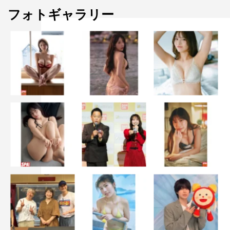
ってほしい』なども使われるので『お！私の考えた名前で
フォトギャラリー
上演されている！』みたいな興奮も感じられると思いま
す。ちなみに僕の場合はダウンタウンさんのラジオで投稿
を読んでもらったのがこの世界に入ったきっかけですか
ら」と語った。
最後に寺脇は「とにかくエンターテインメントの火を消し
たくないという想いからこの企画が始まりました。今でき
る事をできる範囲でやりたい。辛いことも多い日々です
が、僕らは前向きに一緒に力強く歩いていきたいです」と
締めくくった。
公演情報
「あなたと作る～etude The 美4」
2020年10月21日（水）後7時開演
秋元才加×寺脇康文・塚地武雅