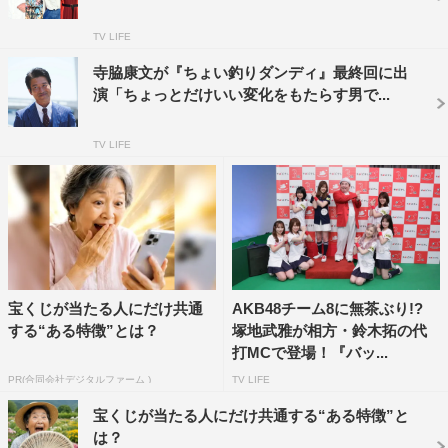
TV LIFE
寺脇からのパスを受けた塚地は「今、寺脇さんがおっしゃ
ったように『塚ちゃんでやるから！』ともう決まっていた
寺脇康文が『ちょい釣りダンディ』最終回に出
演「ちょっとだけいい変化をもたらす男で...
かのようにオファーされました（笑）」と。「本当に面白
い試み。役の設定やネタなどをお客様から頂いて作るの
TV LIFE
で、お客様も参加している感が強くなる。エチュードとい
う事でどんな流れになるのか読めないし、参加者もどんな
風に踏み込んでくるのかが決まっていないところも楽しん
でいただきたい。楽しみですし、不安でもあります」と語
った。
宝くじが当たる人にだけ共通
AKB48チーム8に無茶ぶり!?
山口は「私はもう、パフォーマーをずっとやってきていた
する“ある特徴”とは？
塚地武雅が相方・鈴木拓の代
ので、お客さんの前で歌を歌うのが初めてで、できるかな
打MCで登場！『バッ...
っていう不安があります。エチュードの経験もあまりない
PR(合同会社デジタルファーム )
TV LIFE
ので、どんな風になるんだろうって不安だったんですけ
宝くじが当たる人にだけ共通する“ある特徴”と
ど、先ほど一緒にさせていただいた時は、寺脇さんと塚地
は？