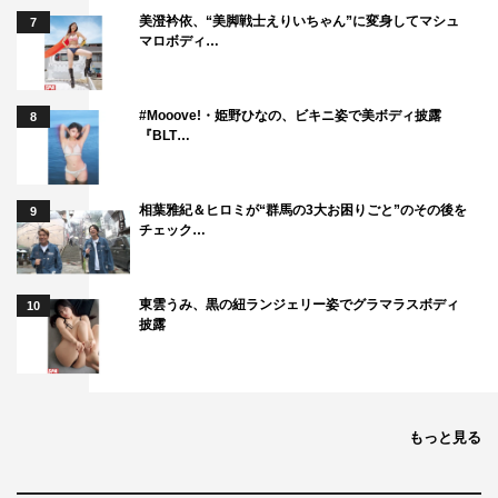
美澄衿依、“美脚戦士えりいちゃん”に変身してマシュ
7
川が「乃木坂46に加入する以前、お芝居がもともと好き
マロボディ…
で、演劇のワークショップに行っていたときに何度かエチ
ュードをレッスンという形でやらせていただいた」と明か
#Mooove!・姫野ひなの、ビキニ姿で美ボディ披露
8
すと、寺脇と塚地は「先輩、よろしくお願いいたします」
『BLT…
と。これに早川は「自信はないんですが、あるつもりで、
前向きに頑張りたいなと思っています」と意気込んだ。
相葉雅紀＆ヒロミが“群馬の3大お困りごと”のその後を
9
チェック…
「観客の直接の反応が見えないという事についての不安を
どう乗り越えるか？」という問いに、寺脇は「実際にお客
さんが入る事でこっちもアドレナリンが出るものですか
東雲うみ、黒の紐ランジェリー姿でグラマラスボディ
10
ら、高揚していけるかが不安です。でも唯一良いと思うの
披露
はスベっている事が分からないこと（笑）。スベってな
い、笑いは聞こえてきたぞと想像しながらやっていけるこ
と」と。
もっと見る
塚地も「お客さんが投稿した役名や『こういった性格でや