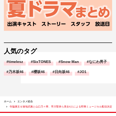
人気のタグ
timelesz
SixTONES
Snow Man
なにわ男子
乃木坂46
櫻坂46
日向坂46
JO1
ホーム
エンタメ総合
寺脇康文＆塚地武雅と山口乃々華、早川聖来ら美女4人による即興ミュージカル配信決定