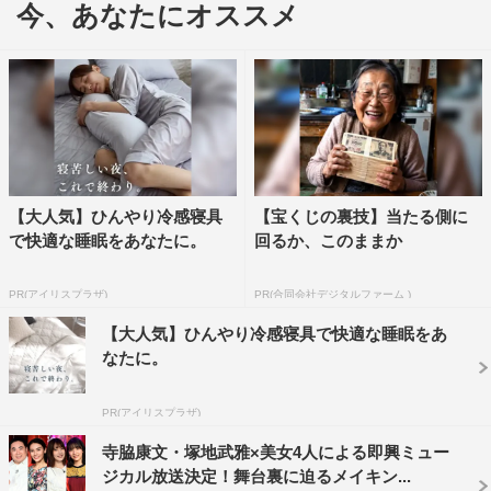
今、あなたにオススメ
ャット機能を使って直接受け取り、ミュージカル仕立てで
即興劇を創り上げていく。
3日間連続で出演するのは、寺脇康文とドランクドラゴン
の塚地武雅。この2人に加え、毎回、各界で活躍する女優
が1人ずつ出演する。
寺脇は、今回の配信について「お客さんがいつ劇場に来て
【大人気】ひんやり冷感寝具
【宝くじの裏技】当たる側に
で快適な睡眠をあなたに。
回るか、このままか
いただけるか分かりませんが、配信でも共有できる時間が
できないか、少人数で配信で、稽古期間も長く取れない
PR(アイリスプラザ)
PR(合同会社デジタルファーム )
中、できる事はと考えたらそれは即興劇だろうと。歌う曲
【大人気】ひんやり冷感寝具で快適な睡眠をあ
を数曲決めて生でやってみようというオファーを頂いた。
なたに。
そして相棒として塚ちゃん（塚地）にLINEで『こういう
企画があるのでやってね！』と年上の力を使ってね……い
PR(アイリスプラザ)
や、決してパワハラではないです。おっさん二人が美女と
寺脇康文・塚地武雅×美女4人による即興ミュー
共に楽しい世界を作っていけたら」と笑いを誘いつつ、き
ジカル放送決定！舞台裏に迫るメイキン...
っかけを語った。