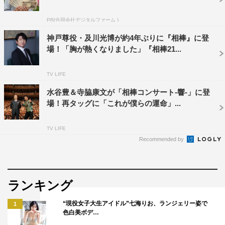
さんの力に支えられながら、すごく楽しい空気でした」
と。
PR(合同会社デジタルファーム )
早川は「コロナの影響でたくさんのエンターテインメント
神戸尊役・及川光博が約4年ぶりに『相棒』に登
場！「胸が熱くなりました」『相棒21...
の場が失われているなと日々感じているので、こんなすて
きな企画を実践しようと動いてくださる方がいるというこ
TV LIFE
とにすごく感銘を受けましたし、その中で私も出演させて
水谷豊＆寺脇康文が「相棒コンサート-響-」に登
いただけるということで本当にありがたい機会だなと思っ
場！再タッグに「これが僕らの運命」...
ています。配信と言う形ではありますが、皆さんに楽しい
演劇を届けられたらいいなと思っています」と。また「同
TV LIFE
期の4期生のメンバーが『おめでとう』『絶対見る』と言
Recommended by
ってくれたので、仲間も見ているから一生懸命頑張らなき
ゃっていう前向きな気持ちでいます」と語った。
ランキング
女性陣は山口、早川のほか、元AKB48で現在は活躍の場
をハリウッドにも広げている俳優の秋元才加と声優として
“現役女子大生アイドル”七海りお、ランジェリー姿で
1
色白美ボデ…
活躍中の内田真礼が一人ずつ参加し、寺脇・塚地とタッグ