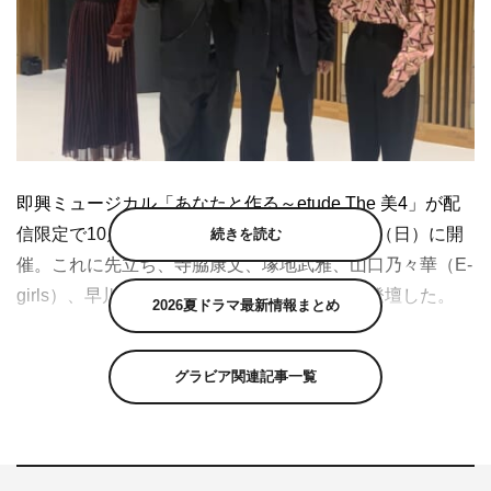
即興ミュージカル「あなたと作る～etude The 美4」が配
信限定で10月21日（水）、23日（金）、24日（日）に開
続きを読む
催。これに先立ち、寺脇康文、塚地武雅、山口乃々華（E-
girls）、早川聖来（乃木坂46）が制作発表に登壇した。
2026夏ドラマ最新情報まとめ
コロナ禍で舞台鑑賞を以前のように自由に楽しむことがで
きなくなっている中、生の舞台ならではの役者たちとの一
グラビア関連記事一覧
体感、時間の共有を楽しんでもらう新たな企画の第1弾と
なる「あなたと作る～etude The 美4」。
出演者の役設定などのお題を生配信で観ている観客からチ