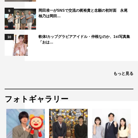
岡田准一がSNSで交流の梶裕貴と念願の初対面 永尾
9
柚乃は岡田…
軟体Iカップグラビアアイドル・仲根なのか、1st写真集
10
「おは…
もっと見る
フォトギャラリー