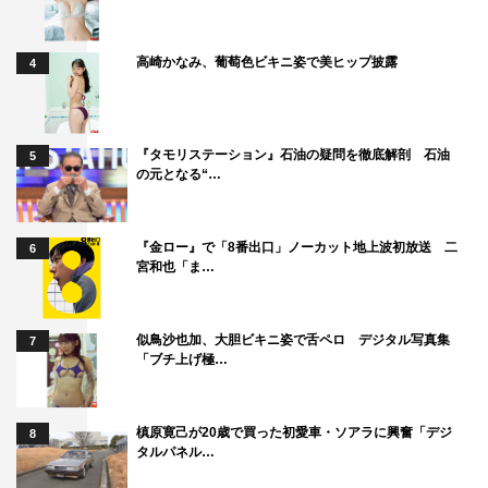
高崎かなみ、葡萄色ビキニ姿で美ヒップ披露
4
『タモリステーション』石油の疑問を徹底解剖 石油
5
の元となる“…
『金ロー』で「8番出口」ノーカット地上波初放送 二
6
宮和也「ま…
似鳥沙也加、大胆ビキニ姿で舌ペロ デジタル写真集
7
「ブチ上げ極…
槙原寛己が20歳で買った初愛車・ソアラに興奮「デジ
8
タルパネル…