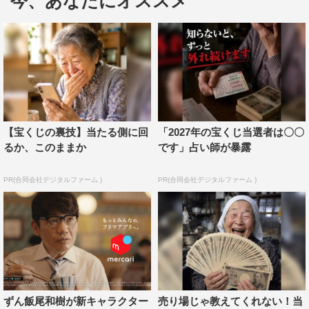
今、あなたにオススメ
【宝くじの裏技】当たる側に回
「2027年の宝くじ当選者は〇〇
るか、このままか
です」占い師が暴露
PR(合同会社デジタルファーム )
PR(合同会社デジタルファーム )
そんな高橋を起用したTVCM「なんだしＡＧＣ」シリーズ
の続編となる、本作の舞台は病院だ。高橋とＡＧＣ社員
が、ナースステーションに踊りながら登場する。そして、
ＡＧＣの原薬が使われている薬を指して「これ、なんだ
し？」と一言。
ＡＧＣの原薬が医療の分野に役立っていることを社員から
ずん飯尾和樹が新キャラクター
売り場じゃ教えてくれない！当