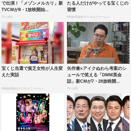
で出演！「メゾンメルカリ」新
たる人だけがやってる宝くじの
教えてもらうと、「僕も役立ちたいです！」と手を挙げる
TVCMが8・1放映開始...
習慣
高橋。しかし「お気持ちだけで」と看護師長に断られてし
TV LIFE
PR(合同会社デジタルファーム )
まい、病院を後にする…というストーリーだ。
本CMは10月10日（土）より、関東・関西・東海などで放
送される。詳細は、特設サイトを参照。
＜動画＞
宝くじ当選で貧乏女性が人生変
矢作兼×アイクぬわら考案のシ
「なんだし、なんだし、ＡＧＣ／病院篇」
えた実話
ュールで笑える「DMM英会
話」新CMが7・28放映開...
https://youtu.be/Yh_TWezCGgI
PR(合同会社デジタルファーム )
TV LIFE
＜CM情報＞
「なんだし、なんだし、ＡＧＣ／病院篇」
2020年10月10日（土）放送開始
放送エリア：