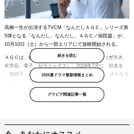
高橋一生が出演するTVCM「なんだしＡＧＣ」シリーズ第
5弾となる「なんだし、なんだし、ＡＧＣ／病院篇」が、
10月10日（土）から一部エリアにて放映開始される。
続きを読む
ＡＧＣは、創業113年目を迎えた素材メーカー（ガラス、
化学品、電子、セラミックス）。2018年7月に、社名を
「旭硝子」から「ＡＧＣ」に変更したことから、さらなる
2026夏ドラマ最新情報まとめ
ブランド価値の浸透を図っている。
グラビア関連記事一覧
CMキャラクターに関しては、ガラスだけでなく「様々な
素材」で世界の大事な一部を支えているＡＧＣを象徴する
存在という基準で選定。俳優として活躍しながら、アウト
ドアスポーツや音楽など様々な特技を持っており、多才な
高橋の起用に至ったという。