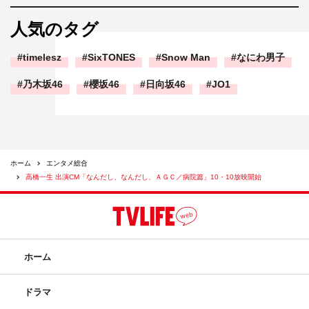
人気のタグ
timelesz
SixTONES
Snow Man
なにわ男子
乃木坂46
櫻坂46
日向坂46
JO1
ホーム
エンタメ総合
高橋一生 出演CM「なんだし、なんだし、ＡＧＣ／病院篇」10・10放映開始
ホーム
ドラマ