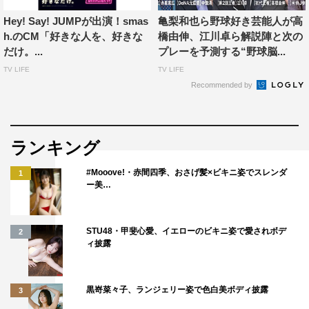
関東（東京都・神奈川県・埼玉県・千葉県・茨城県・栃木
Hey! Say! JUMPが出演！smas
亀梨和也ら野球好き芸能人が高
県・群馬県）
h.のCM「好きな人を、好きな
橋由伸、江川卓ら解説陣と次の
だけ。...
プレーを予測する“野球脳...
関西（大阪府・兵庫県・京都府・滋賀県・奈良県・和歌山
TV LIFE
TV LIFE
県）
Recommended by
東海（愛知県・岐阜県・三重県）
＜WEB＞
ランキング
特設サイト：
https://www.agc.com/cm/
#Mooove!・赤間四季、おさげ髪×ビキニ姿でスレンダ
1
ー美…
STU48・甲斐心愛、イエローのビキニ姿で愛されボデ
2
ィ披露
高橋一生
黒嵜菜々子、ランジェリー姿で色白美ボディ披露
3