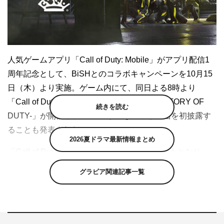
人気ゲームアプリ「Call of Duty: Mobile」がアプリ配信1
周年記念として、BiSHとのコラボキャンペーンを10月15
日（木）より実施。ゲーム内にて、同日よる8時より
「Call of Duty: Mobile × BiSH Special Live -STORY OF
続きを読む
DUTY-」が開催され、BiSHが書き下ろし新曲を初披露す
ることも発表された。
2026夏ドラマ最新情報まとめ
「Call of Duty」シリーズは、プレーヤーが兵士となり
様々な戦争を体験していく、ファーストパーソン・シュー
グラビア関連記事一覧
ティングゲーム。「Call of Duty: Mobile」では、過去に登
場した多くのキャラクターを操作できるほか、チーム戦や
定番の100人バトルロイヤルも搭載し、シリーズの名に恥
じないクオリティを誇っている。