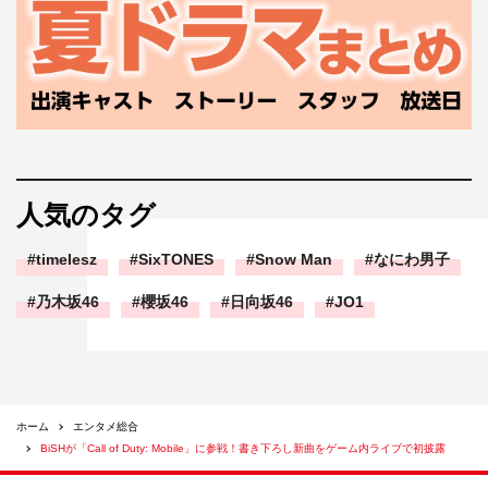
人気のタグ
timelesz
SixTONES
Snow Man
なにわ男子
乃木坂46
櫻坂46
日向坂46
JO1
ホーム
エンタメ総合
BiSHが「Call of Duty: Mobile」に参戦！書き下ろし新曲をゲーム内ライブで初披露