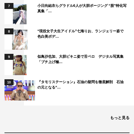
小日向結衣らグラドル6人が大胆ポージング “股”特化写
7
真集「…
“現役女子大生アイドル”七海りお、ランジェリー姿で
8
色白美ボデ…
似鳥沙也加、大胆ビキニ姿で舌ペロ デジタル写真集
9
「ブチ上げ極…
『タモリステーション』石油の疑問を徹底解剖 石油
10
の元となる“…
もっと見る