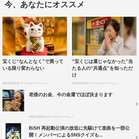
今、あなたにオススメ
宝くじ“なんとなく”で買って
“宝くじは運じゃなかった”当
一方、今回コラボレーションが発表されたBiSHは、アイ
いる限り変わらない
たる人の“共通点”を知っただ
ナ・ジ・エンド、セントチヒロ・チッチ、モモコグミカン
け
パニー、ハシヤスメ・アツコ、リンリン、アユニ・Dから
PR(合同会社デジタルファーム )
PR(合同会社デジタルファーム )
なる“楽器を持たないパンクバンド”。常識を吹き飛ばす強
老後のお金、今の金運でほぼ決まります
烈な個性と自由な表現で、日本のみならず世界中にファン
を増やし続けている。なお「Call of Duty: Mobile」とし
PR(合同会社デジタルファーム )
て、アーティストとのコラボを行うのはBiSHが初めて
だ。
BiSH 再起動公演の放送に先駆けて楽曲を一部公
開！メンバーによるSNSクイズも...