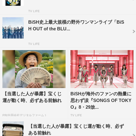
さらに、10月15日（木）のよる8時からは「Call of Duty:
Mobile × BiSH Special Live -STORY OF DUTY- 」が期間
TV LIFE
限定で開催される。BiSHによる書き下ろし新曲の初披露
BiSH史上最大規模の野外ワンマンライブ「BiS
も行われるとのことで、ファン必見のスペシャルライブと
H OUT of the BLU...
なりそうだ。視聴方法などの詳細は、特設サイトを参照。
TV LIFE
【当選した人が暴露】宝くじ
BiSHが海外のファンの熱量に
運が動く時、必ずある前触れ
思わず涙『SONGS OF TOKY
O』8・29放...
PR(合同会社デジタルファーム )
TV LIFE
＜WEB＞
【当選した人が暴露】宝くじ運が動く時、必ず
ある前触れ