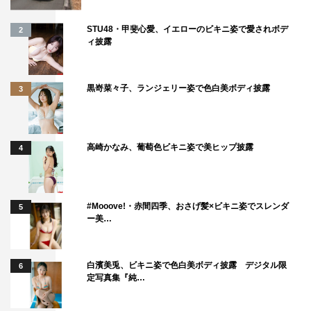
STU48・甲斐心愛、イエローのビキニ姿で愛されボデ
2
ィ披露
黒嵜菜々子、ランジェリー姿で色白美ボディ披露
3
高崎かなみ、葡萄色ビキニ姿で美ヒップ披露
4
#Mooove!・赤間四季、おさげ髪×ビキニ姿でスレンダ
5
ー美…
白濱美兎、ビキニ姿で色白美ボディ披露 デジタル限
6
定写真集『純…