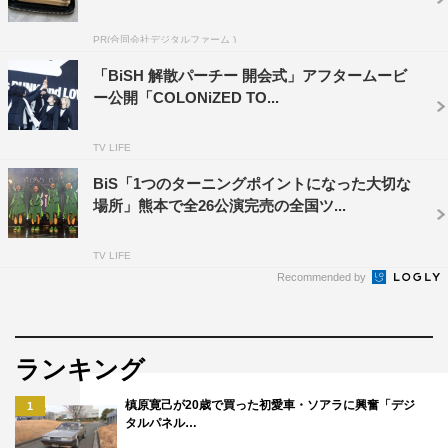
特設サイト：https://codbish.jp/
「Call of Duty: Mobile」公式サイト：
PR(合同会社デジタルファーム )
https://www.callofduty.com/ja/mobile
「BiSH 解散パーチー 開会式」アフタームービ
ー公開「COLONiZED TO...
TV LIFE
BiS「1つのターニングポイントになった大切な
場所」熊本で全26公演完売の全国ツ...
BiSH
TV LIFE
Recommended by
ランキング
槙原寛己が20歳で買った初愛車・ソアラに興奮「デジ
1
タルパネル…