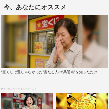
りスタート。事前登録数に応じて、登録者全員に特典がプ
今、あなたにオススメ
レゼントされる。
同日オープンとなる公式サイトでは、ティザー映像が解禁
されるほか、ゲーム内で日向坂46のメンバーが通う学校の
学生証を作ることができる“ひな図書”学生証メーカーなど
のコンテンツが公開される。
“宝くじは運じゃなかった”当たる人の“共通点”を知っただけ
PR(合同会社デジタルファーム )