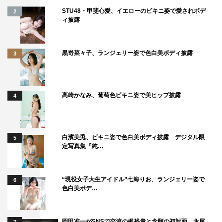
STU48・甲斐心愛、イエローのビキニ姿で愛されボデ
2
ィ披露
黒嵜菜々子、ランジェリー姿で色白美ボディ披露
3
高崎かなみ、葡萄色ビキニ姿で美ヒップ披露
4
白濱美兎、ビキニ姿で色白美ボディ披露 デジタル限
5
定写真集『純…
“現役女子大生アイドル”七海りお、ランジェリー姿で
6
色白美ボデ…
岡田准一がSNSで交流の梶裕貴と念願の初対面 永尾