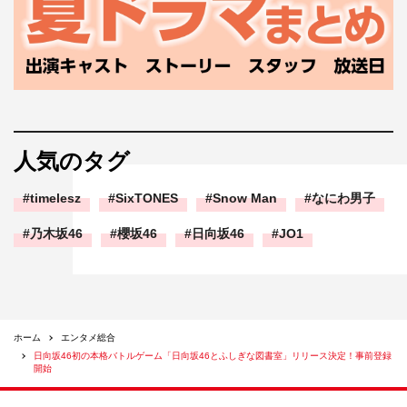
人気のタグ
timelesz
SixTONES
Snow Man
なにわ男子
乃木坂46
櫻坂46
日向坂46
JO1
ホーム
エンタメ総合
日向坂46初の本格バトルゲーム「日向坂46とふしぎな図書室」リリース決定！事前登録
開始