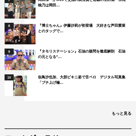
7
柚乃は岡田…
『博士ちゃん』伊藤沙莉が初登場 大好きな芦田愛菜
8
とのタッグで…
『タモリステーション』石油の疑問を徹底解剖 石油
9
の元となる“…
似鳥沙也加、大胆ビキニ姿で舌ペロ デジタル写真集
10
「ブチ上げ極…
もっと見る