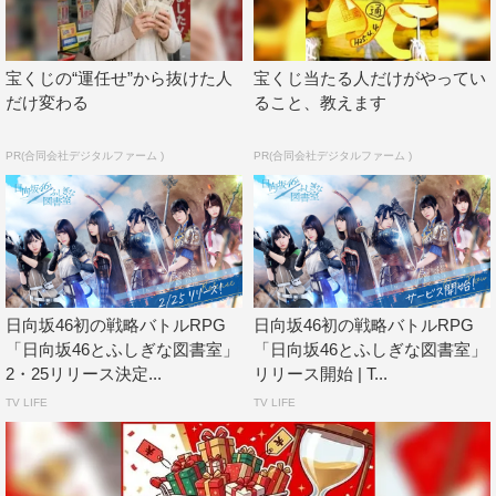
宝くじの“運任せ”から抜けた人
宝くじ当たる人だけがやってい
だけ変わる
ること、教えます
PR(合同会社デジタルファーム )
PR(合同会社デジタルファーム )
日向坂46初の戦略バトルRPG
日向坂46初の戦略バトルRPG
「日向坂46とふしぎな図書室」
「日向坂46とふしぎな図書室」
「日向坂46とふしぎな図書室」
2・25リリース決定...
リリース開始 | T...
事前登録開始：2020年10月10日（土）
TV LIFE
TV LIFE
＜事前登録方法＞
（1）『日向坂46とふしぎな図書室』公式Twitterをフォロ