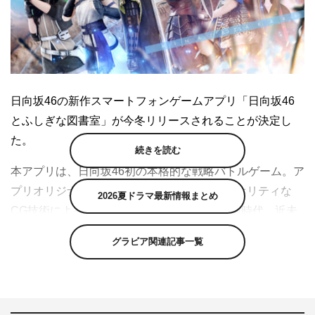
日向坂46の新作スマートフォンゲームアプリ「日向坂46
とふしぎな図書室」が今冬リリースされることが決定し
た。
続きを読む
本アプリは、日向坂46初の本格的な戦略バトルゲーム。ア
プリオリジナルのかわいい衣装から、ハイクオリティな
2026夏ドラマ最新情報まとめ
CG技術によって実現したファンタジー、戦国時代、近未
来などさまざまな世界観の衣装などをまとった日向坂46が
グラビア関連記事一覧
登場。メンバーと一緒に冒険し、絆を深めることで展開す
るオリジナルストーリーを楽しめる。
今冬のリリースに先立ち、事前登録が10月10日（土）よ