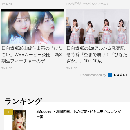
TV LIFE
PR(合同会社デジタルファーム )
日向坂46影山優佳出演の「ひな
日向坂46の1stアルバム発売記
こい」WEBムービー公開 新3
念特番『空まで届け！「ひなた
期生フィーチャーのゲ...
ざか」』10・10放...
TV LIFE
TV LIFE
Recommended by
ランキング
#Mooove!・赤間四季、おさげ髪×ビキニ姿でスレンダ
1
ー美…