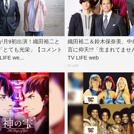
が月9初出演！織田裕二と
織田裕二＆鈴木保奈美、中
「とても光栄」【コメント
言に仰天!?「生まれてません
IFE we...
TV LIFE web
TV LIFE