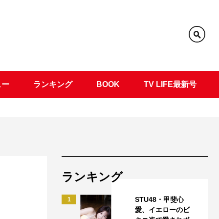
ュー
ランキング
BOOK
TV LIFE最新号
ランキング
STU48・甲斐心
1
愛、イエローのビ