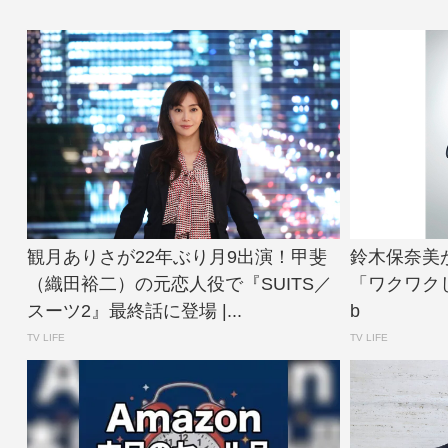
観月ありさが22年ぶり月9出演！甲斐
鈴木保奈美
（織田裕二）の元恋人役で『SUITS／
「ワクワクして
スーツ2』最終話に登場 |...
b
TV LIFE
TV LIFE