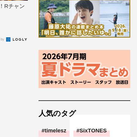
！Rチャン
 by
人気のタグ
timelesz
SixTONES