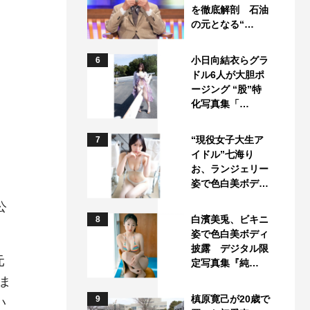
を徹底解剖 石油
の元となる“…
小日向結衣らグラ
6
ドル6人が大胆ポ
ージング “股”特
化写真集「…
“現役女子大生ア
7
イドル”七海り
お、ランジェリー
姿で色白美ボデ…
公
白濱美兎、ビキニ
8
姿で色白美ボディ
披露 デジタル限
元
定写真集『純…
ま
槙原寛己が20歳で
9
い