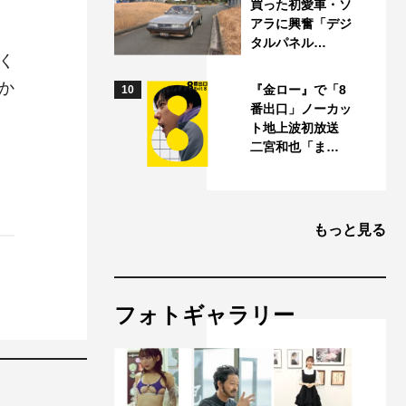
買った初愛車・ソ
アラに興奮「デジ
タルパネル…
く
か
『金ロー』で「8
10
番出口」ノーカッ
ト地上波初放送
二宮和也「ま…
もっと見る
フォトギャラリー