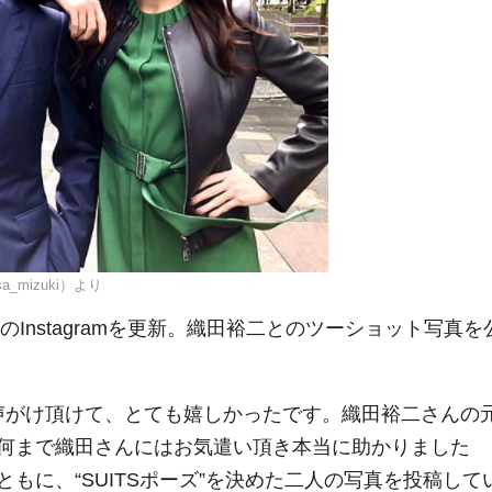
a_mizuki）より
のInstagramを更新。織田裕二とのツーショット写真を
お声がけ頂けて、とても嬉しかったです。織田裕二さんの
何まで織田さんにはお気遣い頂き本当に助かりました 
もに、“SUITSポーズ”を決めた二人の写真を投稿して