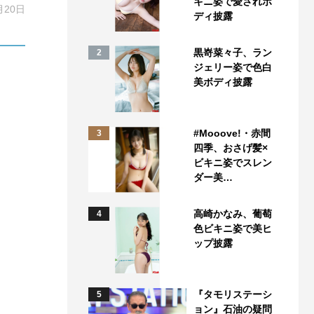
キニ姿で愛されボ
月20日
ディ披露
黒嵜菜々子、ラン
2
ジェリー姿で色白
美ボディ披露
#Mooove!・赤間
3
四季、おさげ髪×
ビキニ姿でスレン
ダー美…
高崎かなみ、葡萄
4
色ビキニ姿で美ヒ
ップ披露
『タモリステーシ
5
ョン』石油の疑問