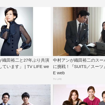
が織田裕二と27年ぶり共演
中村アンが織田裕二のスー
います」 | TV LIFE we
に挑戦！『SUITS／スーツ』 |
E web
TV LIFE