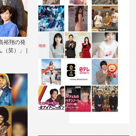
島裕翔の発
（笑）」 |