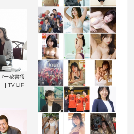
パー秘書役
 TV LIF