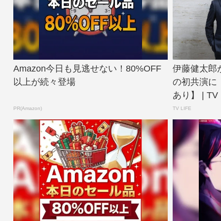
Amazon今日も見逃せない！80%OFF
伊藤健太郎
以上が続々登場
の初共演に
あり】 | TV L
PR(Amazon)
TV LIFE