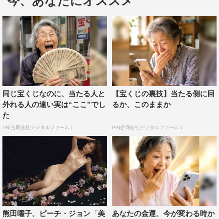
今、あなたにオススメ
PEACH JOHN公式YouTubeチャンネルでは、インタビュ
ー動画も公開されている。
https://youtu.be/bcspKygvdcg
ピーチ・ジョン公式サイト：
https://www.peachjohn.co.jp/
この記事の写真
同じ宝くじなのに、当たる人と
【宝くじの裏技】当たる側に回
外れる人の違い実は“ここ”でし
るか、このままか
た
PR(合同会社デジタルファーム )
PR(合同会社デジタルファーム )
熊田曜子、ピーチ・ジョン「美
あなたの金運、今が変わる時か