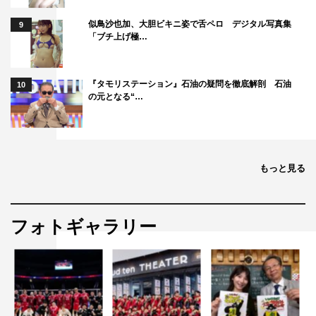
似鳥沙也加、大胆ビキニ姿で舌ペロ デジタル写真集
9
「ブチ上げ極…
『タモリステーション』石油の疑問を徹底解剖 石油
10
の元となる“…
もっと見る
フォトギャラリー