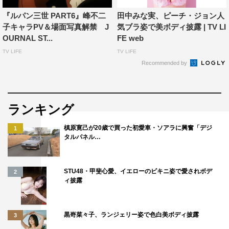
『ルパン三世 PART6』峰不二
田中みな実、ピーチ・ジョン人
子キャラPV＆場面写真解禁 J
気ブラ姿で美ボディ披露 | TV LI
OURNAL ST...
FE web
TV LIFE
TV LIFE
Recommended by
ランキング
槙原寛己が20歳で買った初愛車・ソアラに興奮「デジ
1
タルパネル…
STU48・甲斐心愛、イエローのビキニ姿で愛されボデ
2
ィ披露
黒嵜菜々子、ランジェリー姿で色白美ボディ披露
3