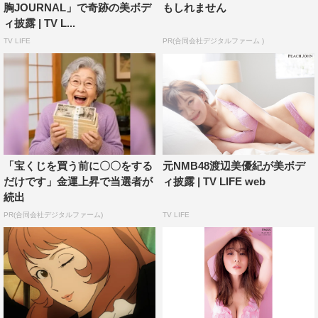
胸JOURNAL」で奇跡の美ボデ
もしれません
ィ披露 | TV L...
TV LIFE
PR(合同会社デジタルファーム )
「宝くじを買う前に〇〇をする
元NMB48渡辺美優紀が美ボデ
だけです」金運上昇で当選者が
ィ披露 | TV LIFE web
続出
PR(合同会社デジタルファーム)
TV LIFE