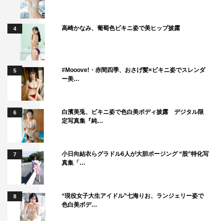
高崎かなみ、葡萄色ビキニ姿で美ヒップ披露
4
#Mooove!・赤間四季、おさげ髪×ビキニ姿でスレンダ
5
ー美…
白濱美兎、ビキニ姿で色白美ボディ披露 デジタル限
6
定写真集『純…
小日向結衣らグラドル6人が大胆ポージング “股”特化写
7
真集「…
“現役女子大生アイドル”七海りお、ランジェリー姿で
8
色白美ボデ…