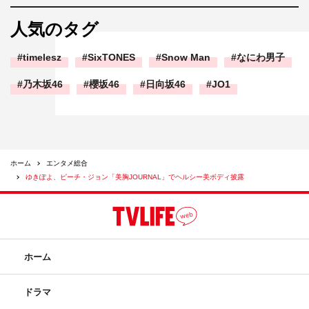
人気のタグ
timelesz
SixTONES
Snow Man
なにわ男子
乃木坂46
櫻坂46
日向坂46
JO1
ホーム
エンタメ総合
ゆきぽよ、ピーチ・ジョン「美胸JOURNAL」でヘルシー美ボディ披露
ホーム
ドラマ