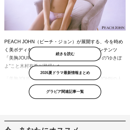
PEACH JOHN（ピーチ・ジョン）が展開する、今を時め
く美ボディを持つあの人！を特集するWEBコンテンツ
続きを読む
「美胸JOURNAL」Vol.2に、モデル・タレントの“ゆきぽ
よ”こと木村有希が登場した。
2026夏ドラマ最新情報まとめ
「美胸JOURNAL」では、ゆきぽよがPEACH JOHNの人
気ブラを着こなし、ヘルシーな美ボディを披露。従来とは
グラビア関連記事一覧
違う印象の、より女性らしさを醸し出す彼女の着こなしは
必見だ。
また、ゆきぽよがお気に入りのブラや、ランジェリーの楽
しみ方、美ボディの秘訣などを語るインタビューも公開。