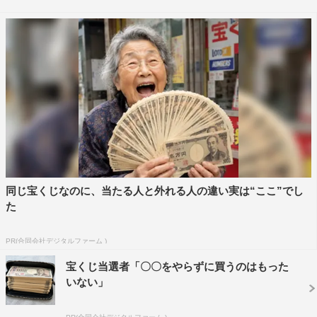
女優の山本舞香が1月22日（金）に自身のInstagramを更新
し、写真を公開した。
山本は、子供時代の家族写真を公開し「誕生日おめでと
う、おにぃたん。いい笑顔。けど歯抜けてるよ。おとうた
んもいい顔。私前髪どんなよ。」と自身の兄の誕生日を祝
福した。
この投稿にフォロワーからは「愛だね、愛っ」「可愛い
～」「美男美女兄妹最高」「山本家が一番好き！！おめで
とう」「すごい良い写真」「美形家族！」「は…可愛すぎ
同じ宝くじなのに、当たる人と外れる人の違い実は“ここ”でし
た
でしょ」などのコメントが寄せられている。
山本舞香公式Instagram：
PR(合同会社デジタルファーム )
https://www.instagram.com/yamamotomaika_official/
宝くじ当選者「〇〇をやらずに買うのはもった
いない」