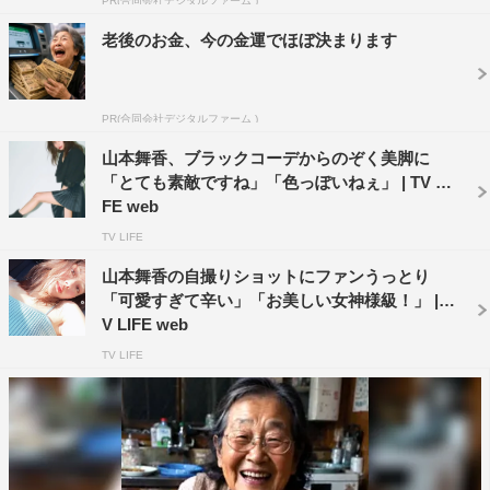
PR(合同会社デジタルファーム )
老後のお金、今の金運でほぼ決まります
PR(合同会社デジタルファーム )
山本舞香、ブラックコーデからのぞく美脚に
「とても素敵ですね」「色っぽいねぇ」 | TV LI
FE web
TV LIFE
山本舞香の自撮りショットにファンうっとり
「可愛すぎて辛い」「お美しい女神様級！」 | T
V LIFE web
TV LIFE