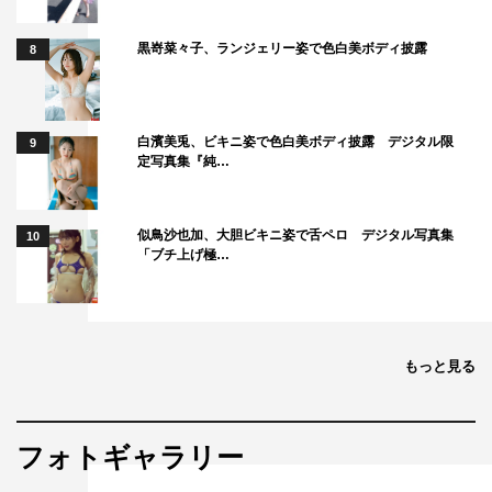
黒嵜菜々子、ランジェリー姿で色白美ボディ披露
8
白濱美兎、ビキニ姿で色白美ボディ披露 デジタル限
9
定写真集『純…
似鳥沙也加、大胆ビキニ姿で舌ペロ デジタル写真集
10
「ブチ上げ極…
もっと見る
フォトギャラリー