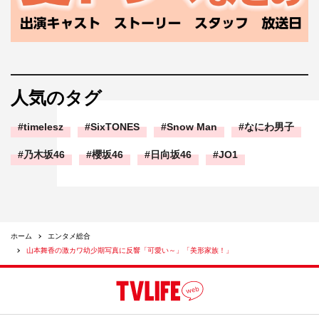
人気のタグ
timelesz
SixTONES
Snow Man
なにわ男子
乃木坂46
櫻坂46
日向坂46
JO1
ホーム
エンタメ総合
山本舞香の激カワ幼少期写真に反響「可愛い～」「美形家族！」