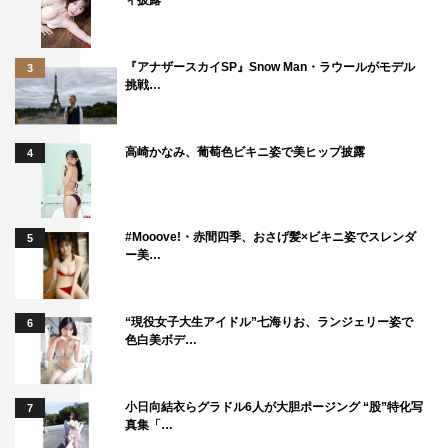
ィ披露
『アナザースカイSP』Snow Man・ラウールがモデル
3
挑戦…
高崎かなみ、葡萄色ビキニ姿で美ヒップ披露
4
#Mooove!・赤間四季、おさげ髪×ビキニ姿でスレンダ
5
ー美…
“現役女子大生アイドル”七海りお、ランジェリー姿で
6
色白美ボデ…
小日向結衣らグラドル6人が大胆ポージング “股”特化写
7
真集「…