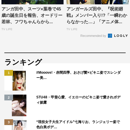
アンガ田中、スーツ×葉巻で45
アンガールズ田中、『呪術廻
歳の誕生日を報告、オードリー
戦』メンバー入り!?「一瞬わか
若林、フワちゃんらから...
らなかった…」「アニメ体...
TV LIFE
TV LIFE
Recommended by
ランキング
#Mooove!・赤間四季、おさげ髪×ビキニ姿でスレンダ
1
ー美…
STU48・甲斐心愛、イエローのビキニ姿で愛されボデ
2
ィ披露
“現役女子大生アイドル”七海りお、ランジェリー姿で
3
色白美ボデ…