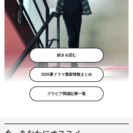
続きを読む
2026夏ドラマ最新情報まとめ
アンガールズ・田中卓志公式Instagram（ungirls_tanaka）より
グラビア関連記事一覧
アンガールズの田中卓志が1月28日（木）に自身の
Instagramを更新し、写真を公開した。
田中は「インスタフォロワー10万人到達しました！フォロ