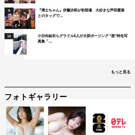
『博士ちゃん』伊藤沙莉が初登場 大好きな芦田愛菜
9
とのタッグで…
小日向結衣らグラドル6人が大胆ポージング “股”特化写
10
真集「…
もっと見る
フォトギャラリー