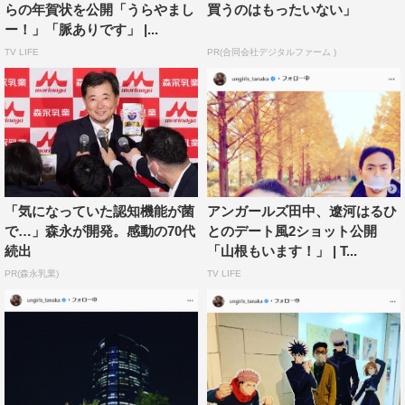
らの年賀状を公開「うらやまし
買うのはもったいない」
ー！」「脈ありです」 |...
TV LIFE
PR(合同会社デジタルファーム )
「気になっていた認知機能が菌
アンガールズ田中、遼河はるひ
で…」森永が開発。感動の70代
とのデート風2ショット公開
続出
「山根もいます！」 | T...
PR(森永乳業)
TV LIFE