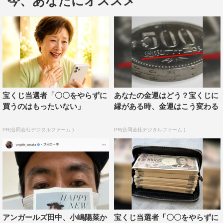
今、あなたにオススメ
ワーの皆様ありがとうございます！身体で十万人を表現し
てみました。じゅー！！！これからもコツコツ頑張りま
す！」のコメントとともに、体で“十”のポーズをした自身
の写真を投稿した。
この投稿にフォロワーからは「漢数字！！」「おめでとう
ございます」「神降臨！！」「田中さんのほのぼの投稿こ
れからも楽しみにしています」「スタイル抜群の十です
宝くじ当選者「〇〇をやらずに
あなたの金運はどう？宝くじに
ね！」「ビジュアルバンドみたい」などのコメントが寄せ
買うのはもったいない」
縁がある時、金運はこう変わる
られている。
PR(合同会社デジタルファーム )
PR(合同会社デジタルファーム )
アンガールズ・田中卓志公式Instagram：
https://www.instagram.com/ungirls_tanaka/
アンガールズ田中、小嶋陽菜か
宝くじ当選者「〇〇をやらずに