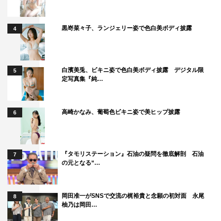
黒嵜菜々子、ランジェリー姿で色白美ボディ披露
4
白濱美兎、ビキニ姿で色白美ボディ披露 デジタル限
5
定写真集『純…
高崎かなみ、葡萄色ビキニ姿で美ヒップ披露
6
『タモリステーション』石油の疑問を徹底解剖 石油
7
の元となる“…
岡田准一がSNSで交流の梶裕貴と念願の初対面 永尾
8
柚乃は岡田…