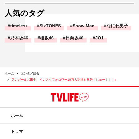
人気のタグ
timelesz
SixTONES
Snow Man
なにわ男子
乃木坂46
櫻坂46
日向坂46
JO1
ホーム
エンタメ総合
アンガールズ田中、インスタフォロワー10万人到達を報告「じゅー！！！」
ホーム
ドラマ