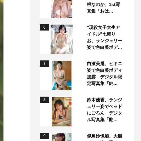
根なのか、1st写
真集「おは…
“現役女子大生ア
6
イドル”七海り
お、ランジェリー
姿で色白美ボデ…
白濱美兎、ビキニ
7
姿で色白美ボディ
披露 デジタル限
定写真集『純…
鈴木優香、ランジ
8
ェリー姿でベッド
にごろん デジタ
ル写真集「艶…
似鳥沙也加、大胆
9