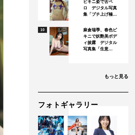
ビキニ姿で舌ペ
ロ デジタル写真
集「ブチ上げ極…
麻倉瑞季、春色ビ
10
キニで妖艶美ボデ
ィ披露 デジタル
写真集「生意…
もっと見る
フォトギャラリー