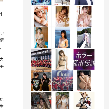
日
つ
情
。
カ
モ
た
生