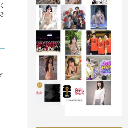
く
き
プ