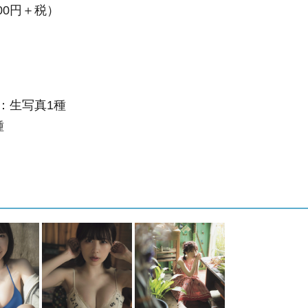
00円＋税）
：生写真1種
種