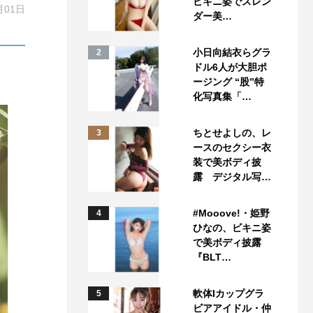
ビキニ姿でスレン
月01日
ダー美…
小日向結衣らグラ
2
ドル6人が大胆ポ
ージング “股”特
化写真集「…
ちとせよしの、レ
3
ースのセクシー衣
装で美ボディ披
露 デジタル写…
#Mooove!・姫野
4
ひなの、ビキニ姿
で美ボディ披露
『BLT…
軟体Iカップグラ
5
ビアアイドル・仲