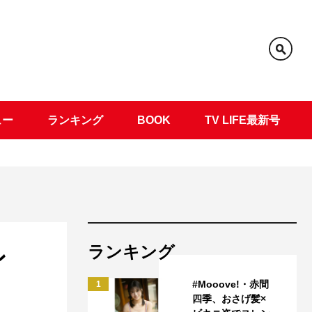
ュー
ランキング
BOOK
TV LIFE最新号
ランキング
ン
#Mooove!・赤間
1
四季、おさげ髪×