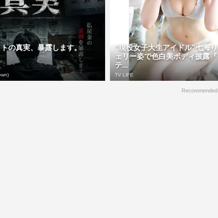
イトの真実、暴露します。
”現役女子大生アイドル”七海
ェリー姿で色白美ボディ披露『
テ...
own)
TV LIFE
Recommended