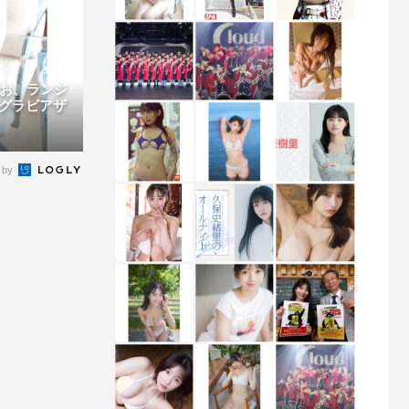
りお、ランジ
グラビアザ
 by