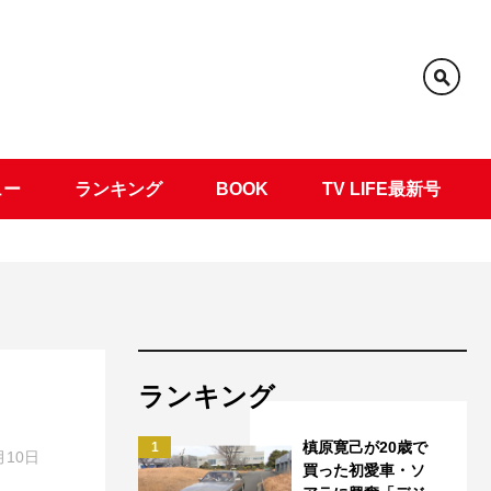
ュー
ランキング
BOOK
TV LIFE最新号
ランキング
槙原寛己が20歳で
1
月10日
買った初愛車・ソ