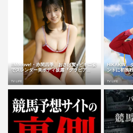
#Mooove!・赤間四季、おさげ髪×ビキニ姿
HIKAKI
でスレンダー美ボディ披露『グラビア...
ントに初挑戦
TV LIFE
TV LIFE