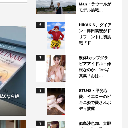
Man・ラウールが
モデル挑戦…
HIKAKIN、ダイア
6
ン・津田篤宏がド
リフコントに初挑
戦『ド…
軟体Iカップグラ
7
ビアアイドル・仲
根なのか、1st写
真集「おは…
STU48・甲斐心
8
発送なら絶
愛、イエローのビ
キニ姿で愛されボ
ディ披露
似鳥沙也加、大胆
9