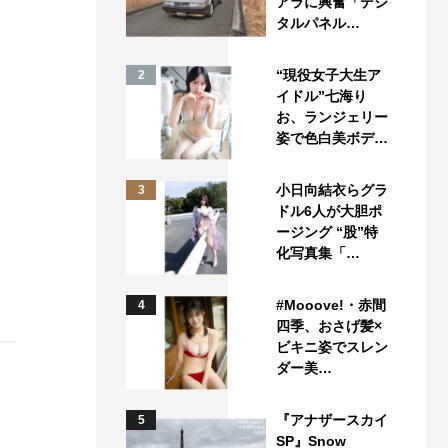
アラに興奮「デジ
タルパネル…
“現役女子大生ア
2
イドル”七海り
お、ランジェリー
姿で色白美ボデ…
小日向結衣らグラ
3
ドル6人が大胆ポ
ージング “股”特
化写真集「…
#Mooove!・赤間
4
四季、おさげ髪×
ビキニ姿でスレン
ダー美…
『アナザースカイ
5
SP』Snow