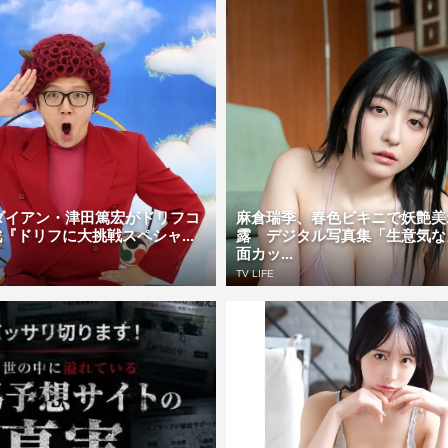
N、ダイアン・津田篤宏がドリフコ
麻倉瑞季、春色ビキニで妖艶美
『ドリフに大挑戦スペシャ...
露 デジタル写真集「生意気な
面カッ...
TV LIFE