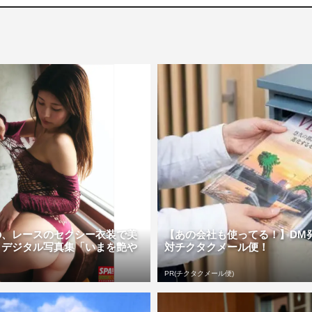
の、レースのセクシー衣装で美
【あの会社も使ってる！】DM
 デジタル写真集「いまを艶や
対チクタクメール便！
PR(チクタクメール便)