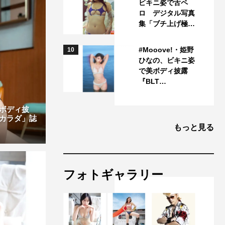
ビキニ姿で舌ペ
ロ デジタル写真
集「ブチ上げ極…
#Mooove!・姫野
10
ひなの、ビキニ姿
で美ボディ披露
『BLT…
ボディ披
カラダ」誌
もっと見る
フォトギャラリー