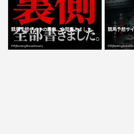
競馬予想サイトの裏側、全部書きました。
競馬予想サ
PR(BettingBreakDown)
PR(BettingBreakD