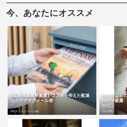
今、あなたにオススメ
【DM発送業界激震】コストを抑えた配達
ちとせよし
ならチクタクメール便
ボディ披露
かに...
PR(チクタクメール便)
TV LIFE