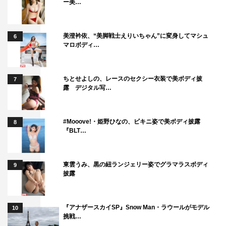
ー美…
美澄衿依、“美脚戦士えりいちゃん”に変身してマシュ
6
マロボディ…
ちとせよしの、レースのセクシー衣装で美ボディ披
7
露 デジタル写…
#Mooove!・姫野ひなの、ビキニ姿で美ボディ披露
8
『BLT…
東雲うみ、黒の紐ランジェリー姿でグラマラスボディ
9
披露
『アナザースカイSP』Snow Man・ラウールがモデル
10
挑戦…