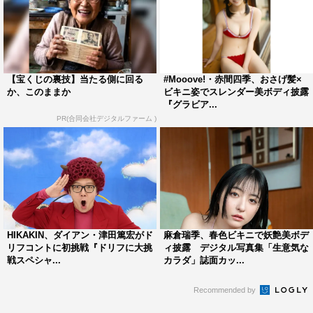
【宝くじの裏技】当たる側に回る
#Mooove!・赤間四季、おさげ髪×
か、このままか
ビキニ姿でスレンダー美ボディ披露
『グラビア...
PR(合同会社デジタルファーム )
HIKAKIN、ダイアン・津田篤宏がド
麻倉瑞季、春色ビキニで妖艶美ボデ
リフコントに初挑戦『ドリフに大挑
ィ披露 デジタル写真集「生意気な
戦スペシャ...
カラダ」誌面カッ...
Recommended by