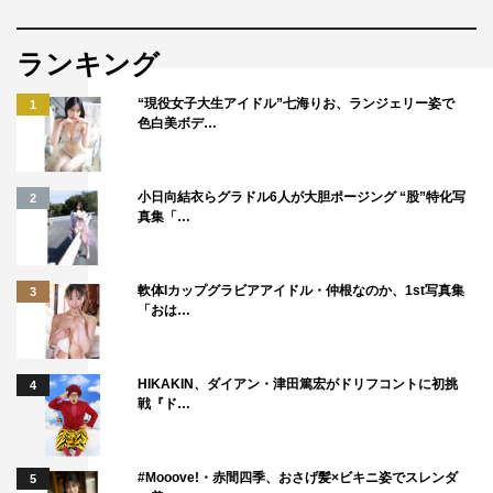
ランキング
“現役女子大生アイドル”七海りお、ランジェリー姿で
1
色白美ボデ…
小日向結衣らグラドル6人が大胆ポージング “股”特化写
2
真集「…
軟体Iカップグラビアアイドル・仲根なのか、1st写真集
3
「おは…
HIKAKIN、ダイアン・津田篤宏がドリフコントに初挑
4
戦『ド…
#Mooove!・赤間四季、おさげ髪×ビキニ姿でスレンダ
5