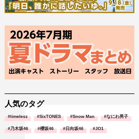
人気のタグ
timelesz
SixTONES
Snow Man
なにわ男子
乃木坂46
櫻坂46
日向坂46
JO1