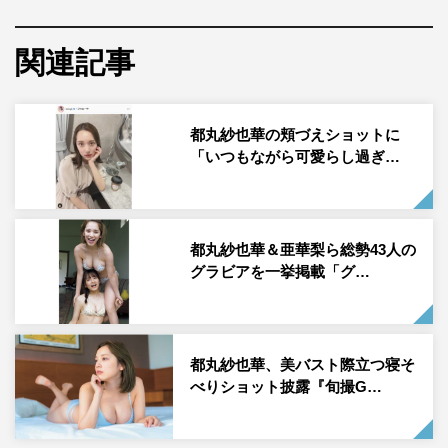
タレントの都丸紗也華が9月7日（火）に自身のInstagram
関連記事
を更新し、写真を公開した。
都丸は「今日発売のFLASH載っています～！みなさま是
都丸紗也華の頬づえショットに
非」のコメントとともに、胸元がセクシーな写真を投稿し
「いつもながら可愛らし過ぎ…
た。
この投稿にフォロワーからは「セクシー❤️都丸ちゃん❤️」
「綺麗だぜ‼️」「やられた～」「相変わらずのダイナマイ
都丸紗也華＆亜華梨ら総勢43人の
ト綺麗です」「たまらん」「買って来ました。相変わらず
グラビアを一挙掲載「グ…
お美しい」などのコメントが寄せられている。
都丸紗也華公式Instagram：
都丸紗也華、美バスト際立つ寝そ
https://www.instagram.com/tmrsyk/
べりショット披露『旬撮G…