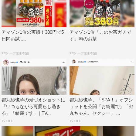
アマゾン1位の実績！380円で5
アマゾン1位「このお茶ガチで
日間お試し。
す」噂のお茶
PR(ハーブ健康本舗)
PR(ハーブ健康本舗)
都丸紗也華の頬づえショットに
都丸紗也華、「SPA！」オフシ
「いつもながら可愛らし過ぎ
ョットを公開「お綺麗で」「都
る」「綺麗です」 | TV...
丸ちゃん、セクシー」 ...
TV LIFE
TV LIFE