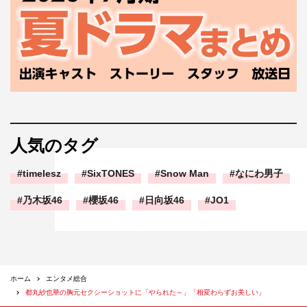
人気のタグ
timelesz
SixTONES
Snow Man
なにわ男子
乃木坂46
櫻坂46
日向坂46
JO1
ホーム
エンタメ総合
都丸紗也華の胸元セクシーショットに「やられた～」「相変わらずお美しい」