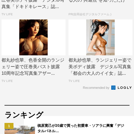
真集「ドキドキレース」誌...
TV LIFE
PR(合同会社デジタルファーム )
都丸紗也華、色香全開のランジ
都丸紗也華、ランジェリー姿で
ェリー姿で圧巻美バスト披露
美ボディ披露 デジタル写真集
10周年記念写真集アザー...
「都会の大人のイイ女」誌...
TV LIFE
TV LIFE
Recommended by
ランキング
槙原寛己が20歳で買った初愛車・ソアラに興奮「デジ
1
タルパネル…