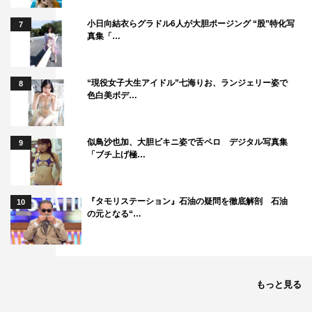
小日向結衣らグラドル6人が大胆ポージング “股”特化写
7
真集「…
“現役女子大生アイドル”七海りお、ランジェリー姿で
8
色白美ボデ…
似鳥沙也加、大胆ビキニ姿で舌ペロ デジタル写真集
9
「ブチ上げ極…
『タモリステーション』石油の疑問を徹底解剖 石油
10
の元となる“…
もっと見る