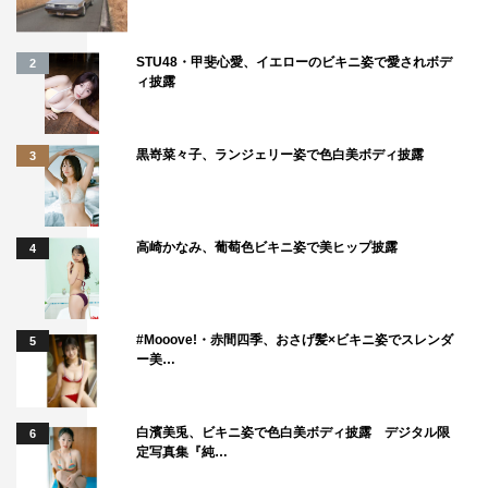
STU48・甲斐心愛、イエローのビキニ姿で愛されボデ
2
ィ披露
黒嵜菜々子、ランジェリー姿で色白美ボディ披露
3
高崎かなみ、葡萄色ビキニ姿で美ヒップ披露
4
#Mooove!・赤間四季、おさげ髪×ビキニ姿でスレンダ
5
ー美…
白濱美兎、ビキニ姿で色白美ボディ披露 デジタル限
6
定写真集『純…