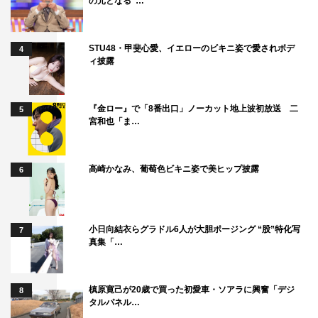
の元となる“…
STU48・甲斐心愛、イエローのビキニ姿で愛されボデ
4
ィ披露
『金ロー』で「8番出口」ノーカット地上波初放送 二
5
宮和也「ま…
高崎かなみ、葡萄色ビキニ姿で美ヒップ披露
6
小日向結衣らグラドル6人が大胆ポージング “股”特化写
7
真集「…
槙原寛己が20歳で買った初愛車・ソアラに興奮「デジ
8
タルパネル…