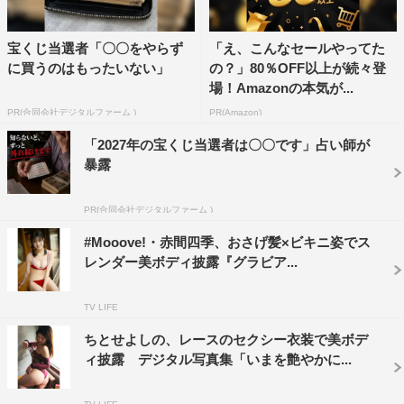
宝くじ当選者「〇〇をやらず
「え、こんなセールやってた
に買うのはもったいない」
の？」80％OFF以上が続々登
場！Amazonの本気が...
PR(合同会社デジタルファーム )
PR(Amazon)
「2027年の宝くじ当選者は〇〇です」占い師が
暴露
PR(合同会社デジタルファーム )
#Mooove!・赤間四季、おさげ髪×ビキニ姿でス
レンダー美ボディ披露『グラビア...
TV LIFE
ちとせよしの、レースのセクシー衣装で美ボデ
ィ披露 デジタル写真集「いまを艶やかに...