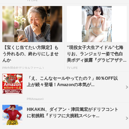
TV LIFE
【宝くじ当てたい方限定】も
”現役女子大生アイドル”七海
う外れるの、終わりにしませ
りお、ランジェリー姿で色白
んか
美ボディ披露『グラビアザテ...
PR(合同会社デジタルファーム )
TV LIFE
「え、こんなセールやってたの？」80％OFF以
上が続々登場！Amazonの本気が...
PR(Amazon)
HIKAKIN、ダイアン・津田篤宏がドリフコント
に初挑戦『ドリフに大挑戦スペシャ...