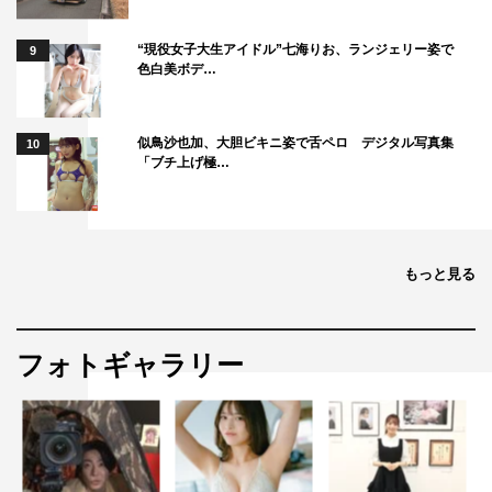
“現役女子大生アイドル”七海りお、ランジェリー姿で
9
色白美ボデ…
似鳥沙也加、大胆ビキニ姿で舌ペロ デジタル写真集
10
「ブチ上げ極…
もっと見る
フォトギャラリー