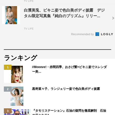
TV LIFE
白濱美兎、ビキニ姿で色白美ボディ披露 デジ
タル限定写真集『純白のプリズム』リリー...
TV LIFE
Recommended by
ランキング
#Mooove!・赤間四季、おさげ髪×ビキニ姿でスレンダ
1
ー美…
黒嵜菜々子、ランジェリー姿で色白美ボディ披露
2
『タモリステーション』石油の疑問を徹底解剖 石油
3