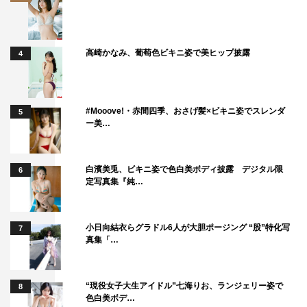
高崎かなみ、葡萄色ビキニ姿で美ヒップ披露
4
#Mooove!・赤間四季、おさげ髪×ビキニ姿でスレンダ
5
ー美…
白濱美兎、ビキニ姿で色白美ボディ披露 デジタル限
6
定写真集『純…
小日向結衣らグラドル6人が大胆ポージング “股”特化写
7
真集「…
“現役女子大生アイドル”七海りお、ランジェリー姿で
8
色白美ボデ…