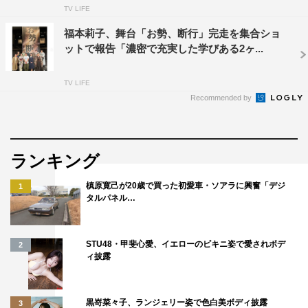
TV LIFE
福本莉子、舞台「お勢、断行」完走を集合ショ
ットで報告「濃密で充実した学びある2ヶ...
TV LIFE
Recommended by
ランキング
槙原寛己が20歳で買った初愛車・ソアラに興奮「デジ
1
タルパネル…
STU48・甲斐心愛、イエローのビキニ姿で愛されボデ
2
ィ披露
黒嵜菜々子、ランジェリー姿で色白美ボディ披露
3