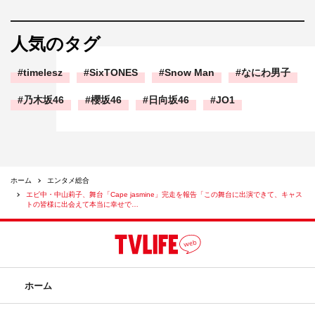
人気のタグ
timelesz
SixTONES
Snow Man
なにわ男子
乃木坂46
櫻坂46
日向坂46
JO1
ホーム
エンタメ総合
エビ中・中山莉子、舞台「Cape jasmine」完走を報告「この舞台に出演できて、キャス
トの皆様に出会えて本当に幸せで…
ホーム