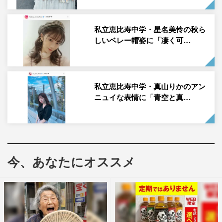
った！！！」「舞台お疲れ様でした！ 舞台用のメイクと
衣装、いつもと違う雰囲気でとっても可愛いです」「素敵
私立恵比寿中学・星名美怜の秋ら
しいベレー帽姿に「凄く可…
なキャストに囲まれて本当に幸せそうだね ケープジャス
ミンの歌が頭から離れない…！！笑」「莉子ちゃんとても
楽しかったよー！」などのコメントが寄せられている。
私立恵比寿中学・真山りかのアン
私立恵比寿中学・中山莉子公式Instagram：
ニュイな表情に「青空と真…
https://www.instagram.com/nakayama_riko_official/
今、あなたにオススメ
中山莉子
私立恵比寿中学