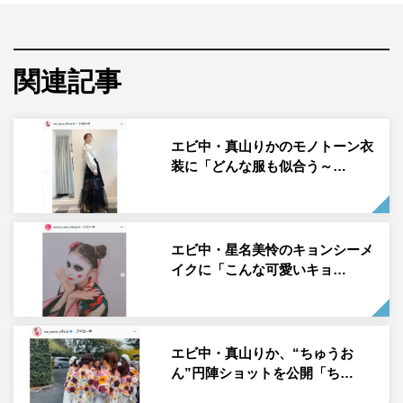
私立恵比寿中学・中山莉子公式Instagram（nakayama_riko_official）よ
り
私立恵比寿中学の中山莉子が10月7日（木）に自身の
関連記事
Instagramを更新し、写真を投稿した。
中山は「#Capejasmine 千秋楽迎えました！ すっごい
エビ中・真山りかのモノトーン衣
色んな気持ちが溢れてますが… この舞台に出演できて、
装に「どんな服も似合う～…
キャストの皆様に出会えて本当に幸せでした！！ またブ
ログとかで改めて感想書きます」のコメントとともに、ブ
ランニューオペレッタ『Cape jasmine』に出演していた
エビ中・星名美怜のキョンシーメ
横山由依（AKB48）、江上敬子（ニッチェ）、あっこゴ
イクに「こんな可愛いキョ…
リラ、もも（チャラン・ポ・ランタン）、根本宗子、riko
との集合ショットを投稿した。
この投稿にフォロワーからは「お疲れ様でした! 衣装と
エビ中・真山りか、“ちゅうお
ん”円陣ショットを公開「ち…
っても似合っててかわいいです ブログ楽しみにしてま
す!」「りったん観たよ～！大丈夫ずっとずっとかわいか