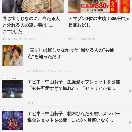
同じ宝くじなのに、当たる人
アマゾン1位の実績！380円で5
と外れる人の違い実は“こ
日間お試し。
こ”でした
PR(合同会社デジタルファーム )
PR(ハーブ健康本舗)
“宝くじは運じゃなかった”当たる人の“共通
点”を知っただけ
PR(合同会社デジタルファーム )
エビ中・中山莉子、生誕祭オフショットを公開
「衣装可愛すぎて惚れた」「セトリとか衣...
TV LIFE
エビ中・中山莉子、柏木ひなたを想いメンバー
集合ショットを公開「この8ヶ月悔いなく...