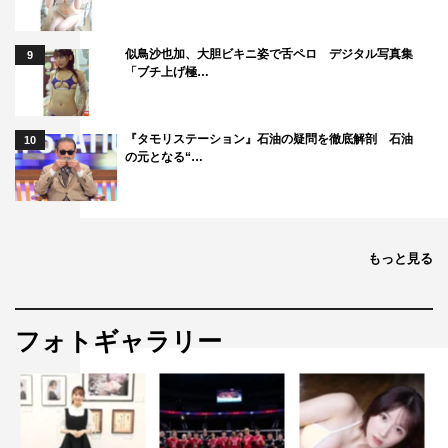
似鳥沙也加、大胆ビキニ姿で舌ペロ デジタル写真集
9
「ブチ上げ極…
『タモリステーション』石油の疑問を徹底解剖 石油
10
の元となる“…
もっと見る
フォトギャラリー