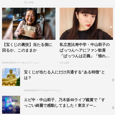
TV LIFE
【宝くじの裏技】当たる側に
私立恵比寿中学・中山莉子の
回るか、このままか
ぱっつんヘアにファン歓喜
「ぱっつんは正義」「惚れた
っ！...
PR(合同会社デジタルファーム )
TV LIFE
宝くじが当たる人にだけ共通する“ある特徴”と
は？
PR(合同会社デジタルファーム )
エビ中・中山莉子、乃木坂46ライブ鑑賞で「す
っごい綺麗で感動してました！東京ドー...