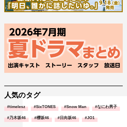
人気のタグ
timelesz
SixTONES
Snow Man
なにわ男子
乃木坂46
櫻坂46
日向坂46
JO1