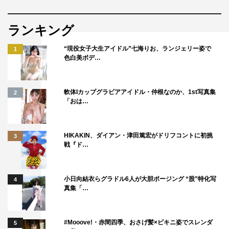
ランキング
“現役女子大生アイドル”七海りお、ランジェリー姿で
1
色白美ボデ…
軟体Iカップグラビアアイドル・仲根なのか、1st写真集
2
「おは…
HIKAKIN、ダイアン・津田篤宏がドリフコントに初挑
3
戦『ド…
小日向結衣らグラドル6人が大胆ポージング “股”特化写
4
真集「…
#Mooove!・赤間四季、おさげ髪×ビキニ姿でスレンダ
5