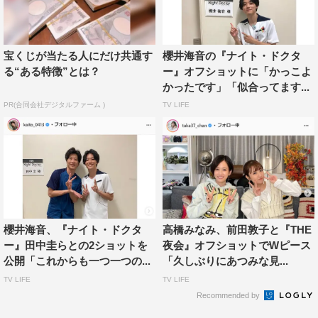
宝くじが当たる人にだけ共通す
櫻井海音の『ナイト・ドクタ
る“ある特徴”とは？
ー』オフショットに「かっこよ
かったです」「似合ってます...
PR(合同会社デジタルファーム )
TV LIFE
櫻井海音、『ナイト・ドクタ
高橋みなみ、前田敦子と『THE
ー』田中圭らとの2ショットを
夜会』オフショットでWピース
公開「これからも一つ一つの...
「久しぶりにあつみな見...
TV LIFE
TV LIFE
Recommended by