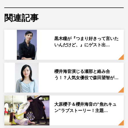
櫻井海音が10月8日（金）に自身のInstagramを更新し、写
関連記事
真を公開した。
櫻井は「テレビ東京『つまり好きって言いたいんだけ
ど、』第一話ご覧いただけたでしょうか！本当に色んな人
黒木瞳が『つまり好きって言いた
いんだけど、』にゲスト出…
の愛が詰まった作品です。是非観てくださいね。毎週水曜
日深夜0:30～です！ エンディングではらこちゃんとダン
ス踊ってます ダンス初挑戦でした笑 来週は第二
話！！！」のコメントとともに、『つまり好きって言いた
櫻井海音演じる瀬那と絡み合
う！？人気女優役で森田望智が…
いんだけど、』オフショットを投稿した。
この投稿にフォロワーからは「観ました ダンスかわいか
ったです♪」「見ました 2人とも可愛い」「初回でハマり
大原櫻子＆櫻井海音の“焦れキュ
ました 海音くん、素敵です」「ダンス可愛すぎた～」
ン”ラブストーリー！主題…
「ダンスとかレアすぎん！？ これから毎週楽しみにして
ます！」などのコメントが寄せられている。