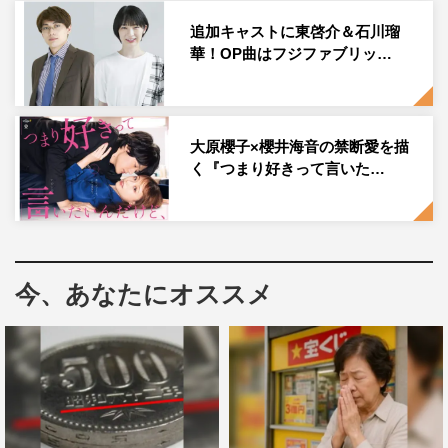
櫻井海音公式Instagram：
追加キャストに東啓介＆石川瑠
https://www.instagram.com/kaito_0413/
華！OP曲はフジファブリッ…
大原櫻子×櫻井海音の禁断愛を描
く『つまり好きって言いた…
櫻井海音
今、あなたにオススメ