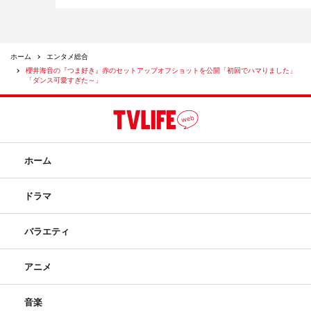
ホーム
エンタメ総合
櫻井海音の『つま好き』赤のセットアップオフショットを公開「初回でハマりました」
「ダンス可愛すぎた～」
ホーム
ドラマ
バラエティ
アニメ
音楽