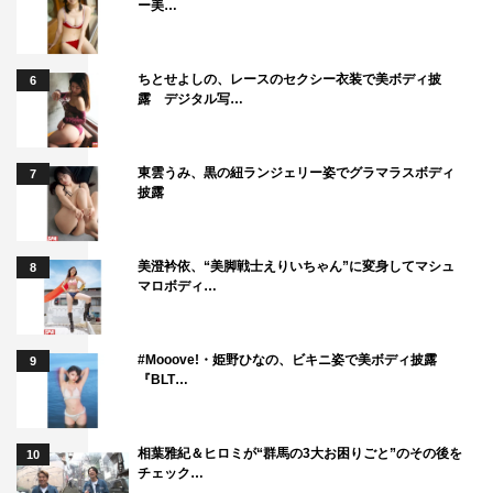
ー美…
ちとせよしの、レースのセクシー衣装で美ボディ披
6
露 デジタル写…
東雲うみ、黒の紐ランジェリー姿でグラマラスボディ
7
披露
美澄衿依、“美脚戦士えりいちゃん”に変身してマシュ
8
マロボディ…
#Mooove!・姫野ひなの、ビキニ姿で美ボディ披露
9
『BLT…
相葉雅紀＆ヒロミが“群馬の3大お困りごと”のその後を
10
チェック…