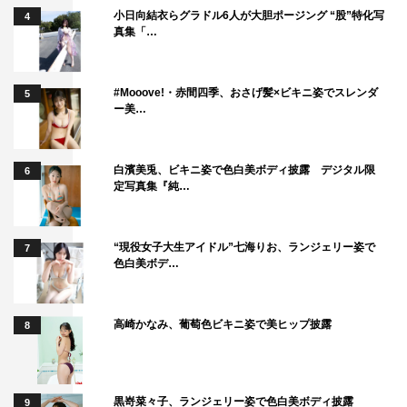
小日向結衣らグラドル6人が大胆ポージング “股”特化写
4
真集「…
#Mooove!・赤間四季、おさげ髪×ビキニ姿でスレンダ
5
ー美…
白濱美兎、ビキニ姿で色白美ボディ披露 デジタル限
6
定写真集『純…
“現役女子大生アイドル”七海りお、ランジェリー姿で
7
色白美ボデ…
高崎かなみ、葡萄色ビキニ姿で美ヒップ披露
8
黒嵜菜々子、ランジェリー姿で色白美ボディ披露
9