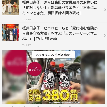
桜井日奈子、さらば森田の女優紹介のお願いに
「絶対しない！」新恋愛バラエティ『不覚にも
キュンときた』初回収録＆囲み取材 |...
TV LIFE
桜井日奈子、ヒコロヒーらと「家に潜む危険か
ら身を守る方法」を学ぶ『カズレーザーと学
ぶ。』 | TV LIFE web
TV LIFE