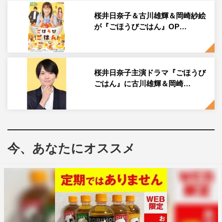
ている。
桜井日奈子＆古川雄輝＆岡崎紗絵
桜井日奈子公式Instagram：
が『ごほうびごはん』OP…
https://www.instagram.com/sakurai.hinako_official/
桜井日奈子主演ドラマ『ごほうび
ごはん』に古川雄輝＆岡崎…
ヒコロヒー
桜井日奈子
今、あなたにオススメ