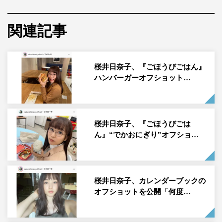
女優の桜井日奈子が10月11日（月）に自身のInstagramを
関連記事
更新し、写真を公開した。
桜井は「テレ朝「激レアさんを連れてきた。」に出演させ
ていただきます！ なんと、ヒコロヒーさんとご一緒させ
桜井日奈子、『ごほうびごはん』
ハンバーガーオフショット…
ていただきました うれしいうれしいうれしい！！ ラジ
オも好きで聴いていたので、ヒコロヒーさんの声が間隣か
ら聴こえてテンション上がって、DVDもいただいて、ま
たテンション上がって浮かれっぱなしの日でした。」のコ
桜井日奈子、『ごほうびごは
ん』“でかおにぎり”オフショ…
メントとともに、ヒコロヒーとの2ショットを投稿した。
この投稿にフォロワーからは「やったー！楽しみ♪ ヒコさ
ん日奈子ちゃんのラジオもいつか聞いてみたいな♪」「日
桜井日奈子、カレンダーブックの
奈子ちゃん好きな芸人さんに会えてよかったね～」「嬉し
オフショットを公開「何度…
そう」「ヒコロヒーさんの声好き！ひなちゃん良かった
ね」「おふたりとも素敵です」などのコメントが寄せられ