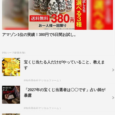
アマゾン1位の実績！380円で5日間お試し。
PR(ハーブ健康本舗)
宝くじ当たる人だけがやっていること、教えま
す
PR(合同会社デジタルファーム )
「2027年の宝くじ当選者は〇〇です」占い師が
暴露
PR(合同会社デジタルファーム )