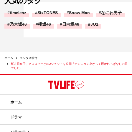
人気のタグ
timelesz
SixTONES
Snow Man
なにわ男子
乃木坂46
櫻坂46
日向坂46
JO1
ホーム
エンタメ総合
桜井日奈子、ヒコロヒーとの2ショットを公開「テンション上がって浮かれっぱなしの日
でした」
ホーム
ドラマ