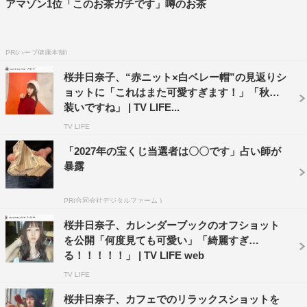
アマゾン1位「このお茶ガチです」噂のお茶
PR(ハーブ健康本舗)
桜井日奈子、“赤ニット×白ベレー帽”の見返りシ
ョットに「これはまた可愛すぎます！」「秋の
装いですね」 | TV LIFE...
TV LIFE
「2027年の宝くじ当選者は〇〇です」占い師が
暴露
PR(合同会社デジタルファーム )
桜井日奈子、カレンダーブックのオフショット
を公開「何度見ても可愛い」「綺麗すぎ
る！！！！！」 | TV LIFE web
TV LIFE
桜井日奈子、カフェでのリラックスショットを