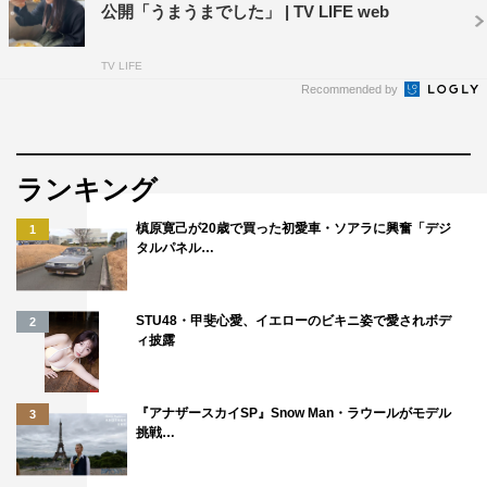
公開「うまうまでした」 | TV LIFE web
TV LIFE
Recommended by
ランキング
槙原寛己が20歳で買った初愛車・ソアラに興奮「デジ
1
タルパネル…
STU48・甲斐心愛、イエローのビキニ姿で愛されボデ
2
ィ披露
『アナザースカイSP』Snow Man・ラウールがモデル
3
挑戦…