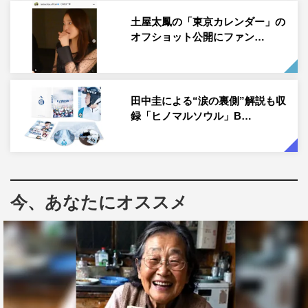
制服いけますね！！」「セーラー服とっても素敵ですね」
土屋太鳳の「東京カレンダー」の
などのコメントが寄せられている。
オフショット公開にファン…
土屋太鳳公式Instagram：
https://www.instagram.com/taotsuchiya_official/
田中圭による“涙の裏側”解説も収
録「ヒノマルソウル」B…
土屋太鳳
今、あなたにオススメ