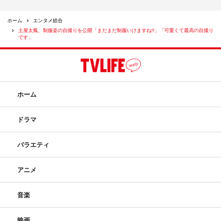
ホーム
エンタメ総合
土屋太鳳、制服姿の自撮りを公開「まだまだ制服いけますね!!」「可愛くて最高の自撮り
です」
ホーム
ドラマ
バラエティ
アニメ
音楽
映画