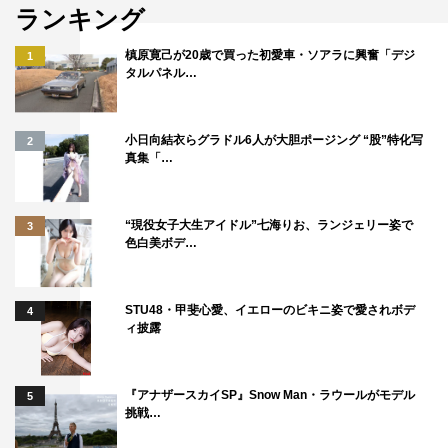
ランキング
槙原寛己が20歳で買った初愛車・ソアラに興奮「デジ
1
タルパネル…
小日向結衣らグラドル6人が大胆ポージング “股”特化写
2
真集「…
“現役女子大生アイドル”七海りお、ランジェリー姿で
3
色白美ボデ…
STU48・甲斐心愛、イエローのビキニ姿で愛されボデ
4
ィ披露
『アナザースカイSP』Snow Man・ラウールがモデル
5
挑戦…