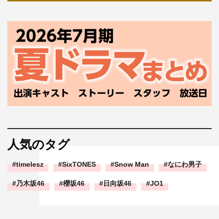
人気のタグ
timelesz
SixTONES
Snow Man
なにわ男子
乃木坂46
櫻坂46
日向坂46
JO1