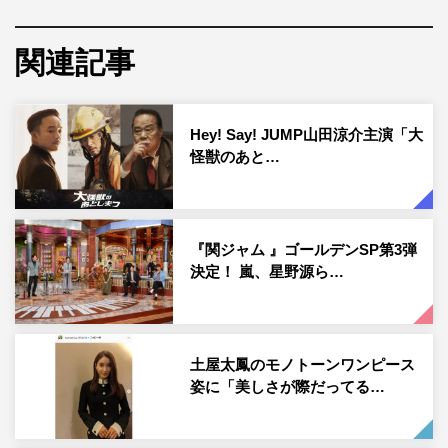
moon会員限定試写会&#吉浦康裕 監督 と御一緒させてい
関連記事
ただきました.夢のような時間だろうなと 想像していた
けれど 想像を遥かに遥かに超えて夢のような…現実でし
た. ただいまって言えて、笑顔と黄色い風船が揺れてい
Hey! Say! JUMP山田涼介主演「大
て 最高でした…！！！. 配信のかたもカメラという存
怪獣のあと…
在を通してしっかり心を感じさせていただきました 報道
の方々もたくさんいらしてくださって本当にありがとうご
ざいます.まだまだ書きたいことあるのですが少し慌ただ
『関ジャム 』ゴールデンSP第3弾
しくしていて明日も早いので今日は、この自撮りを. リ
決定！ 嵐、星野源ら…
アル高校生だった頃から自撮りは上手くないのですが急い
だとはいえ相変わらす下手です」のコメントとともに、制
服姿の自撮りを投稿した。
土屋太鳳のモノトーンワンピース
この投稿にフォロワーからは「可愛いぃぃ！！！まだまだ
姿に「美しさが際だってる…
現役で行けます！！」「下手だなんて！可愛くて最高の自
撮りです もっと制服の太鳳ちゃんが見たい」「まだまだ