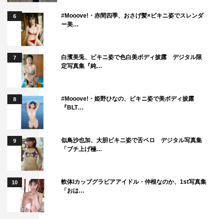
#Mooove!・赤間四季、おさげ髪×ビキニ姿でスレンダ
6
ー美…
白濱美兎、ビキニ姿で色白美ボディ披露 デジタル限
7
定写真集『純…
#Mooove!・姫野ひなの、ビキニ姿で美ボディ披露
8
『BLT…
似鳥沙也加、大胆ビキニ姿で舌ペロ デジタル写真集
9
「ブチ上げ極…
軟体Iカップグラビアアイドル・仲根なのか、1st写真集
10
「おは…