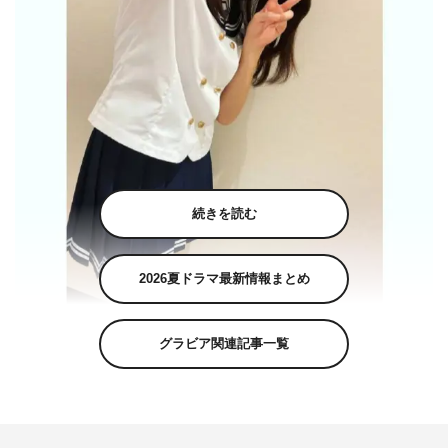
続きを読む
2026夏ドラマ最新情報まとめ
土屋太鳳公式Instagram（taotsuchiya_official）より
グラビア関連記事一覧
女優の土屋太鳳が10月13日（水）に自身のInstagramを更
新し、写真を公開した。
土屋は「映画『 #アイの歌声を聴かせて 』のTaohoney &