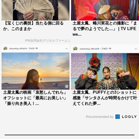
【宝くじの裏技】当たる側に回る
土屋太鳳、蜷川実花との撮影に「ま
か、このままか
るで夢のようでした…」 | TV LIFE
we...
PR(合同会社デジタルファーム )
土屋太鳳の映画「哀愁しんでれら」
土屋太鳳、PUFFYとの3ショットに
オフショットに「最高にお美しい」
感激「サンタさんが時間をかけて叶
「振り向き美人！...
えてくれた夢...
Recommended by