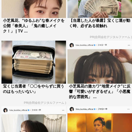
小芝風花、“ゆるふわ”な春メイクを
【当選した人が暴露】宝くじ運が動
公開「春美人」「鬼の癒しメイ
く時、必ずある前触れ
ク！」 | TV ...
PR(合同会社デジタルファーム )
宝くじ当選者「〇〇をやらずに買う
小芝風花の激カワ“地雷メイク”に反
のはもったいない」
響「可愛いがすぎるぜぇ」「小悪魔
的な雰囲気」 ...
PR(合同会社デジタルファーム )