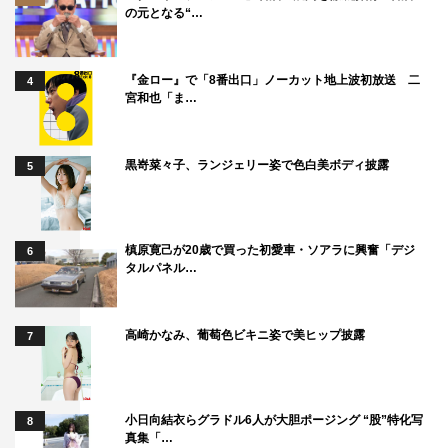
の元となる“…
『金ロー』で「8番出口」ノーカット地上波初放送 二
4
宮和也「ま…
黒嵜菜々子、ランジェリー姿で色白美ボディ披露
5
槙原寛己が20歳で買った初愛車・ソアラに興奮「デジ
6
タルパネル…
高崎かなみ、葡萄色ビキニ姿で美ヒップ披露
7
小日向結衣らグラドル6人が大胆ポージング “股”特化写
8
真集「…