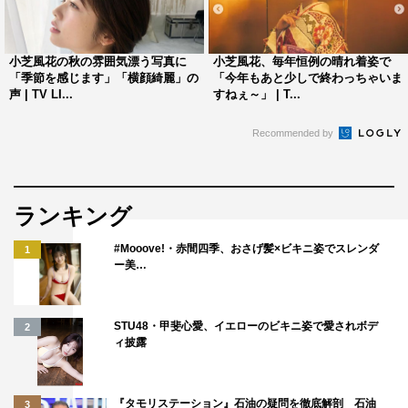
小芝風花の秋の雰囲気漂う写真に
小芝風花、毎年恒例の晴れ着姿で
「季節を感じます」「横顔綺麗」の
「今年もあと少しで終わっちゃいま
声 | TV LI...
すねぇ～」 | T...
Recommended by
ランキング
#Mooove!・赤間四季、おさげ髪×ビキニ姿でスレンダ
1
ー美…
STU48・甲斐心愛、イエローのビキニ姿で愛されボデ
2
ィ披露
『タモリステーション』石油の疑問を徹底解剖 石油
3