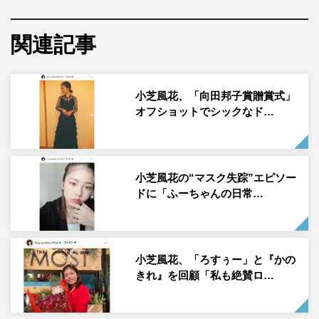
ます！！」「黒猫風花ちゃん かわいい」「風花ちゃん、
メイク似合ってる！！」「ぬぁぁ！可愛すぎます！！おう
関連記事
ちハロウィンですね！！！！」「可愛い 楽しそうでいー
なー」などのコメントが寄せられている。
小芝風花、「向田邦子賞贈賞式」
小芝風花公式Instagram：
オフショットでシックなド…
https://www.instagram.com/fuka_koshiba_official/
小芝風花の“マスク失踪”エピソー
ドに「ふーちゃんの日常…
小芝風花
小芝風花、「ろすぅー」と『かの
きれ』を回顧「私も絶賛ロ…