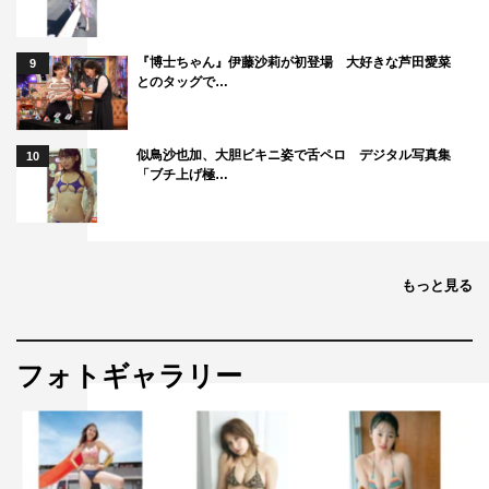
『博士ちゃん』伊藤沙莉が初登場 大好きな芦田愛菜
9
とのタッグで…
似鳥沙也加、大胆ビキニ姿で舌ペロ デジタル写真集
10
「ブチ上げ極…
もっと見る
フォトギャラリー