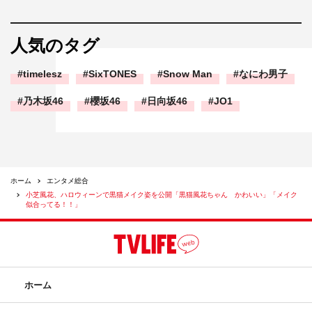
人気のタグ
timelesz
SixTONES
Snow Man
なにわ男子
乃木坂46
櫻坂46
日向坂46
JO1
ホーム
エンタメ総合
小芝風花、ハロウィーンで黒猫メイク姿を公開「黒猫風花ちゃん かわいい」「メイク
似合ってる！！」
ホーム