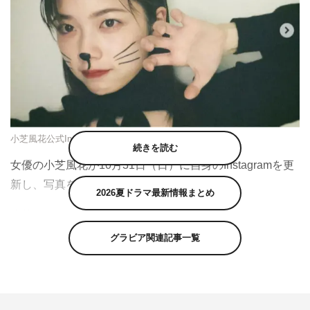
小芝風花公式Instagram（fuka_koshiba_official）より
続きを読む
女優の小芝風花が10月31日（日）に自身のInstagramを更
新し、写真を公開した。
2026夏ドラマ最新情報まとめ
小芝は「はろはろうぃん」のコメントとともに、黒猫風メ
イクショットを投稿した。
グラビア関連記事一覧
この投稿にフォロワーからは「可愛すぎかッ この可愛
さ、猫役のオファーも近いうちにありそうw
HappyHalloween楽しんでねー」「黒猫めっちゃ似合って