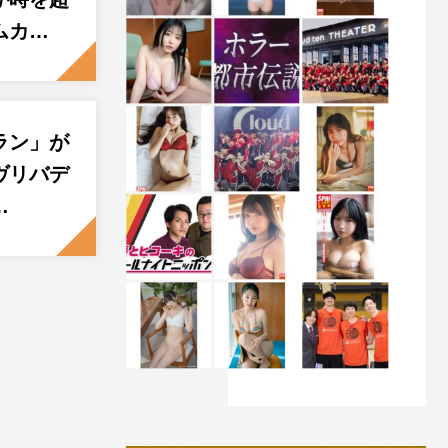
ムカ…
ラン」が
ヴリバデ
…