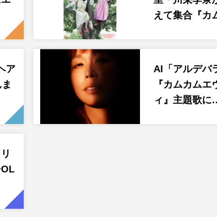
えて集合『カ
ヘア
AI「アルデバ
んま
『カムカムエ
ィ』主題歌に
カリ
OL