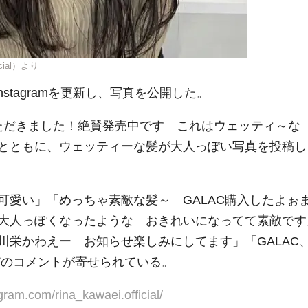
icial）より
stagramを更新し、写真を公開した。
いただきました！絶賛発売中です これはウェッティ～な
とともに、ウェッティーな髪が大人っぽい写真を投稿し
可愛い」「めっちゃ素敵な髪～ GALAC購入したよぉ
大人っぽくなったような おきれいになってて素敵です
川栄かわえー お知らせ楽しみにしてます」「GALAC
どのコメントが寄せられている。
gram.com/rina_kawaei.official/