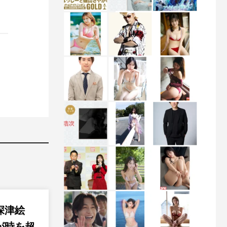
深津絵
が時を超