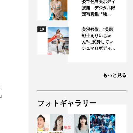
姿で色白美ボディ
披露 デジタル限
定写真集『純…
美澄衿依、“美脚
10
戦士えりいちゃ
ん”に変身してマ
シュマロボディ…
もっと見る
ま
」
フォトギャラリー
、