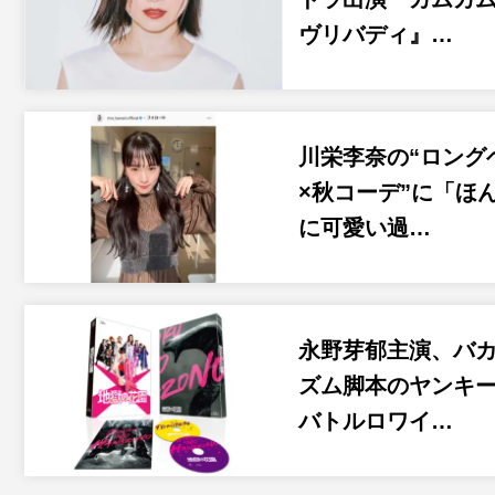
ヴリバディ』…
川栄李奈の“ロング
×秋コーデ”に「ほ
に可愛い過…
永野芽郁主演、バ
ズム脚本のヤンキー
バトルロワイ…