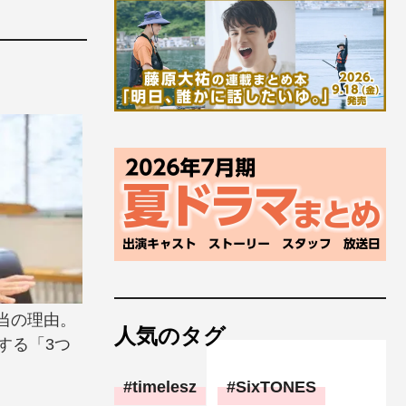
当の理由。
人気のタグ
する「3つ
timelesz
SixTONES