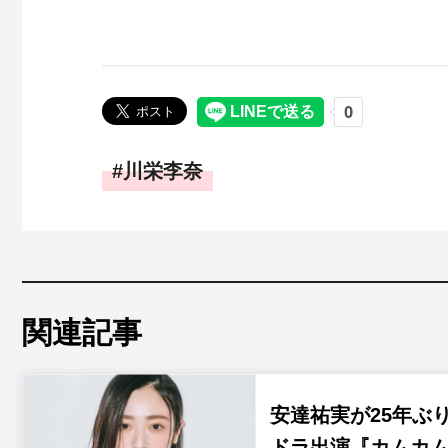
川栄李奈
関連記事
安達祐実が25年ぶ
ドラ出演『カムカ