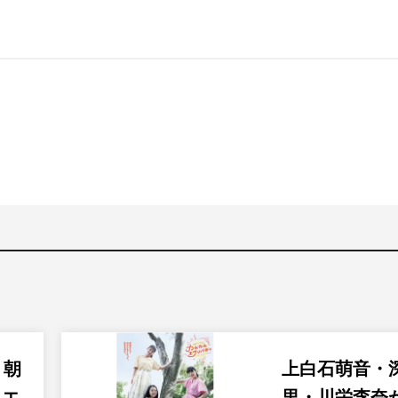
り朝
上白石萌音・
ムエ
里・川栄李奈