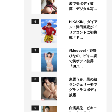
装で美ボディ披
露 デジタル写…
HIKAKIN、ダイア
6
ン・津田篤宏がド
リフコントに初挑
戦『ド…
#Mooove!・姫野
7
ひなの、ビキニ姿
で美ボディ披露
『BLT…
東雲うみ、黒の紐
8
ランジェリー姿で
グラマラスボディ
披露
白濱美兎、ビキニ
9