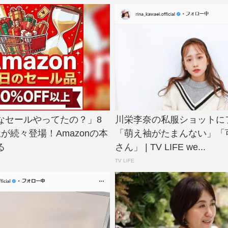
なセールやってたの？」8
川栄李奈の私服ショットに
上が続々登場！Amazonの本
「萌え袖がたまんない」「
る
さん」 | TV LIFE we...
TV LIFE