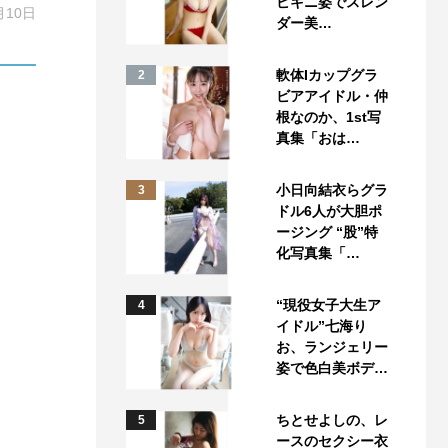
ビキニ姿でスレン
月10日
ダー美…
軟体Iカップグラ
2
ビアアイドル・仲
根なのか、1st写
真集「おは…
小日向結衣らグラ
3
ドル6人が大胆ポ
ージング “股”特
化写真集「…
“現役女子大生ア
4
イドル”七海り
お、ランジェリー
姿で色白美ボデ…
ちとせよしの、レ
5
ースのセクシー衣