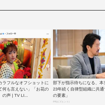
カラフルなオフショットに
部下が指示待ちになる、本
て何も言えない」「お花の
23年続く自律型組織に共通
 | TV LI...
の要素」
PR(ビズヒント)