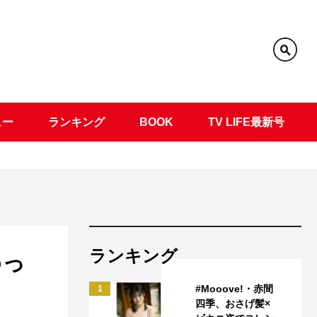
ュー
ランキング
BOOK
TV LIFE最新号
ランキング
めっ
#Mooove!・赤間
1
四季、おさげ髪×