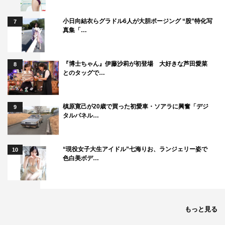
2021年11月1日（月）放送開始
小日向結衣らグラドル6人が大胆ポージング “股”特化写
毎週（月）〜（土）前8・00〜8・15ほか
7
真集「…
※土曜日は1週間の振り返り
公式HP：https://www.nhk.or.jp/comecome/
『博士ちゃん』伊藤沙莉が初登場 大好きな芦田愛菜
8
とのタッグで…
©NHK
槙原寛己が20歳で買った初愛車・ソアラに興奮「デジ
9
タルパネル…
“現役女子大生アイドル”七海りお、ランジェリー姿で
10
色白美ボデ…
カムカムエヴリバディ
上白石萌音
川栄李奈
深津絵里
もっと見る