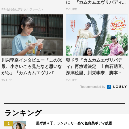
登りは家族写真の定番でした。家系図をfamily treeとも言
に」『カムカムエヴリバディ...
うし、木は家族の年月を暗示できるのではないかと考えま
PR(合同会社デジタルファーム )
TV LIFE
した。
しかし、女優さん3人が木に登れるものだろうか？ 撮影
当日は悪天候の予報でしたがわずかな時間、晴れました。
上白石さん、深津さん、川栄さん、みなさん軽々と登っ
て、見事に安子、るい、ひなたを演じてくれました。
川栄李奈インタビュー「この光
朝ドラ『カムカムエヴリバデ
写真家・新津保建秀 コメント
景、小さいころ見たなと思いな
ィ』再放送決定 上白石萌音、
がら」『カムカムエヴリバ...
深津絵里、川栄李奈、脚本・...
TV LIFE
TV LIFE
Recommended by
ランキング
黒嵜菜々子、ランジェリー姿で色白美ボディ披露
1