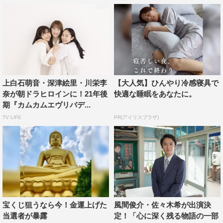
上白石萌音・深津絵里・川栄李
【大人気】ひんやり冷感寝具で
奈が朝ドラヒロインに！21年後
快適な睡眠をあなたに。
期『カムカムエヴリバデ...
TV LIFE
PR(アイリスプラザ)
母娘3代のヒロインが同じ年頃になって集まった、架空の
宝くじ狙うなら今！金運上げた
風間俊介・佐々木希が出演決
家族写真を撮りたいと思いました。自分が子どもの頃、木
当選者が暴露
定！「心に深く残る物語の一部