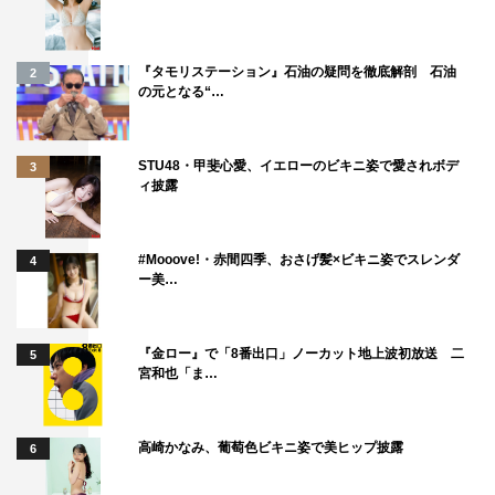
本作では、昨年暮れの制作発表に際してのポートレート写
『タモリステーション』石油の疑問を徹底解剖 石油
2
の元となる“…
真とポスターの撮影を担当しました。昨年の撮影では、3
人の女優さんたちのありのままのたたずまいを撮ることを
心がけました。
STU48・甲斐心愛、イエローのビキニ姿で愛されボデ
3
ィ披露
そして、ドラマの収録開始を経て迎えた今回のポスター撮
影では、目の前の現実の風景のなかにヒロインたちが自然
に舞い降り、物語がありありと立ち上がってきた瞬間を撮
#Mooove!・赤間四季、おさげ髪×ビキニ姿でスレンダ
4
ー美…
ることを心がけました。このポスターから、このときの感
動が少しでも伝わったらうれしいです。
『金ロー』で「8番出口」ノーカット地上波初放送 二
5
番組情報
宮和也「ま…
2021年度後期連続テレビ小説
高崎かなみ、葡萄色ビキニ姿で美ヒップ披露
6
『カムカムエヴリバディ』
NHK総合ほか