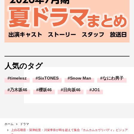
人気のタグ
timelesz
SixTONES
Snow Man
なにわ男子
乃木坂46
櫻坂46
日向坂46
JO1
ホーム
ドラマ
上白石萌音・深津絵里・川栄李奈が時を超えて集合『カムカムエヴリバディ』ビジュア