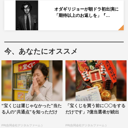
空の家族写真を撮りたいと思いました」と。
オダギリジョーが朝ドラ初出演に
続けて「撮影当日は悪天候の予報でしたがわずかな時間、
「期待以上のお返しを」『…
晴れました。上白石さん、深津さん、川栄さん、みなさん
軽々と登って、見事に安子、るい、ひなたを演じてくれま
した」と撮影のエピソードを明かす。
今、あなたにオススメ
いっぽう、撮影を担当した写真家・新津保建秀は「今回の
ポスター撮影では、目の前の現実の風景のなかにヒロイン
たちが自然に舞い降り、物語がありありと立ち上がってき
た瞬間を撮ることを心がけました。このポスターから、こ
のときの感動が少しでも伝わったらうれしいです」と振り
返った。両名からのコメント全文は、下記に掲載。
アートディレクター・服部一成 コメント
“宝くじは運じゃなかった”当た
「宝くじを買う前に〇〇をする
る人の“共通点”を知っただけ
だけです」7億当選者が続出
PR(合同会社デジタルファーム )
PR(合同会社デジタルファーム )