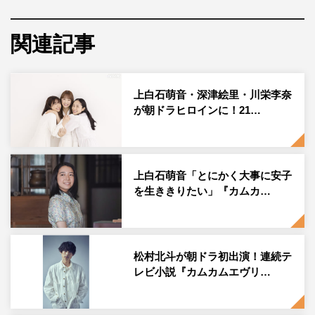
11月1日（月）にスタートする連続テレビ小説『カムカム
関連記事
エヴリバディ』（NHK総合ほか）から、上白石萌音、深
津絵里、川栄李奈というヒロイン3人を捉えたメインビジ
ュアルが解禁された。
上白石萌音・深津絵里・川栄李奈
『カムカムエヴリバディ』は、連続テレビ小説『ちりとて
が朝ドラヒロインに！21…
ちん』の藤本有紀がラジオ英語講座と、あんこ・野球・ジ
ャズ・時代劇を題材に書き下ろす“朝ドラ”第105作。上白
石萌音・深津絵里・川栄李奈の3人が、母から娘へとバト
上白石萌音「とにかく大事に安子
ンをつなぎ、戦前から戦後、そして令和まで物語を紡いで
を生ききりたい」『カムカ…
いくヒロインを演じる。
今回解禁されたメインビジュアルでは、「家族の木」をテ
松村北斗が朝ドラ初出演！連続テ
ーマに、親子3世代の時を超えた家族写真が表現されてい
レビ小説『カムカムエヴリ…
る。ビジュアルを手掛けたアートディレクター・服部一成
は「母娘3代のヒロインが同じ年頃になって集まった、架