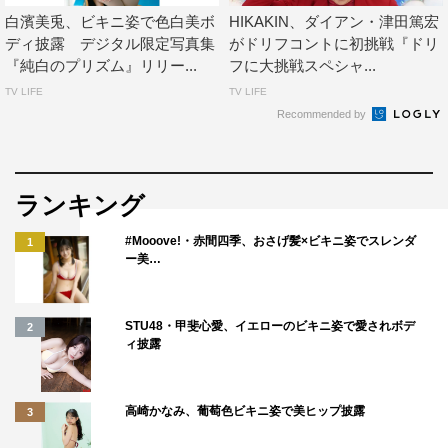
白濱美兎、ビキニ姿で色白美ボ
HIKAKIN、ダイアン・津田篤宏
ディ披露 デジタル限定写真集
がドリフコントに初挑戦『ドリ
『純白のプリズム』リリー...
フに大挑戦スペシャ...
TV LIFE
TV LIFE
Recommended by
ランキング
#Mooove!・赤間四季、おさげ髪×ビキニ姿でスレンダ
1
ー美…
STU48・甲斐心愛、イエローのビキニ姿で愛されボデ
2
ィ披露
高崎かなみ、葡萄色ビキニ姿で美ヒップ披露
3