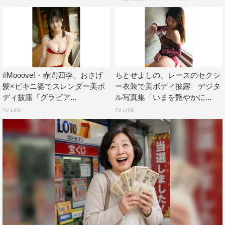
#Mooove!・赤間四季、おさげ
ちとせよしの、レースのセクシ
髪×ビキニ姿でスレンダー美ボ
ー衣装で美ボディ披露 デジタ
ディ披露『グラビア...
ル写真集「いまを艶やかに...
TV LIFE
TV LIFE