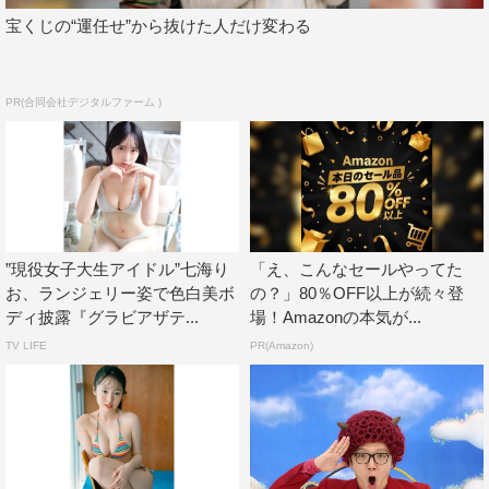
宝くじの“運任せ”から抜けた人だけ変わる
PR(合同会社デジタルファーム )
”現役女子大生アイドル”七海り
「え、こんなセールやってた
お、ランジェリー姿で色白美ボ
の？」80％OFF以上が続々登
ディ披露『グラビアザテ...
場！Amazonの本気が...
TV LIFE
PR(Amazon)