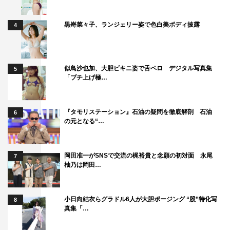
黒嵜菜々子、ランジェリー姿で色白美ボディ披露
4
似鳥沙也加、大胆ビキニ姿で舌ペロ デジタル写真集
5
「ブチ上げ極…
『タモリステーション』石油の疑問を徹底解剖 石油
6
の元となる“…
岡田准一がSNSで交流の梶裕貴と念願の初対面 永尾
7
柚乃は岡田…
小日向結衣らグラドル6人が大胆ポージング “股”特化写
8
真集「…